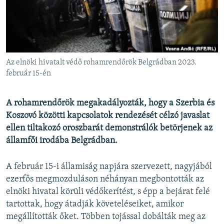
EURÓPAI UNIÓ
VILÁG
KLÍMAVÁLTOZÁS
A MÚLT TANULSÁGAI
Az elnöki hivatalt védő rohamrendőrök Belgrádban 2023.
február 15-én
KÖVESSEN MINKET!
A rohamrendőrök megakadályozták, hogy a Szerbia és
Koszovó közötti kapcsolatok rendezését célzó javaslat
ellen tiltakozó oroszbarát demonstrálók betörjenek az
Valamennyi RFE/RL weboldal
államfői irodába Belgrádban.
A február 15-i államiság napjára szervezett, nagyjából
ezerfős megmozduláson néhányan megbontották az
elnöki hivatal körüli védőkerítést, s épp a bejárat felé
tartottak, hogy átadják követeléseiket, amikor
megállították őket. Többen tojással dobálták meg az