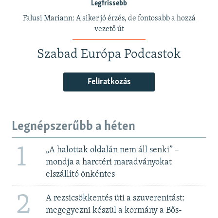
Legfrissebb
Falusi Mariann: A siker jó érzés, de fontosabb a hozzá
vezető út
Szabad Európa Podcastok
Feliratkozás
Legnépszerűbb a héten
1
„A halottak oldalán nem áll senki” –
mondja a harctéri maradványokat
elszállító önkéntes
2
A rezsicsökkentés üti a szuverenitást:
megegyezni készül a kormány a Bős-