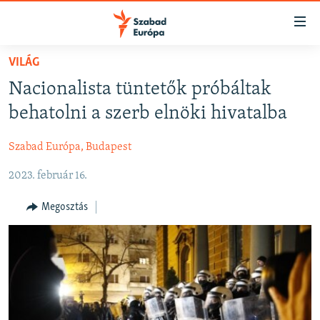
Akadálymentes
mód
Ugrás
VILÁG
a
NAPIRENDEN
Nacionalista tüntetők próbáltak
fő
AKTUÁLIS
oldalra
behatolni a szerb elnöki hivatalba
FELIRATKOZÁS
PODCASTOK
Ugrás
a
Szabad Európa, Budapest
VIDEÓK
tartalomjegyzékre
Spotify
2023. február 16.
ELEMZŐ
Ugrás
a
NER15
Megosztás
Feliratkozás
keresésre
SZABADON
TÁRSADALOM
DEMOKRÁCIA
A PÉNZ NYOMÁBAN