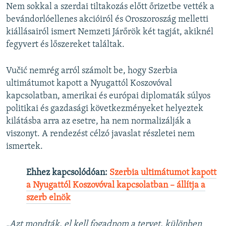
Nem sokkal a szerdai tiltakozás előtt őrizetbe vették a
bevándorlóellenes akcióiról és Oroszoroszág melletti
kiállásairól ismert Nemzeti Járőrök két tagját, akiknél
fegyvert és lőszereket találtak.
Vučić nemrég arról számolt be, hogy Szerbia
ultimátumot kapott a Nyugattól Koszovóval
kapcsolatban, amerikai és európai diplomaták súlyos
politikai és gazdasági következményeket helyeztek
kilátásba arra az esetre, ha nem normalizálják a
viszonyt. A rendezést célzó javaslat részletei nem
ismertek.
Ehhez kapcsolódóan:
Szerbia ultimátumot kapott
a Nyugattól Koszovóval kapcsolatban – állítja a
szerb elnök
„Azt mondták, el kell fogadnom a tervet, különben