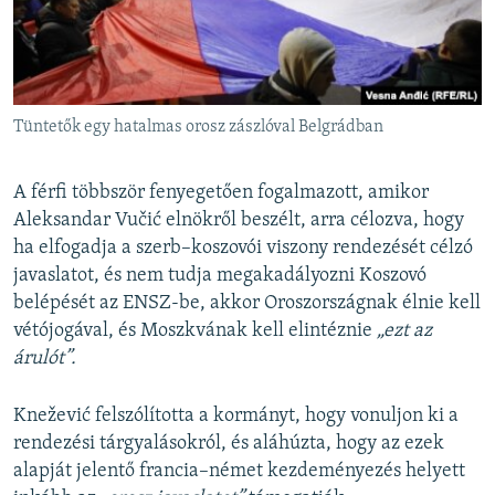
Tüntetők egy hatalmas orosz zászlóval Belgrádban
A férfi többször fenyegetően fogalmazott, amikor
Aleksandar Vučić elnökről beszélt, arra célozva, hogy
ha elfogadja a szerb–koszovói viszony rendezését célzó
javaslatot, és nem tudja megakadályozni Koszovó
belépését az ENSZ-be, akkor Oroszországnak élnie kell
vétójogával, és Moszkvának kell elintéznie
„ezt az
árulót”.
Knežević felszólította a kormányt, hogy vonuljon ki a
rendezési tárgyalásokról, és aláhúzta, hogy az ezek
alapját jelentő francia–német kezdeményezés helyett