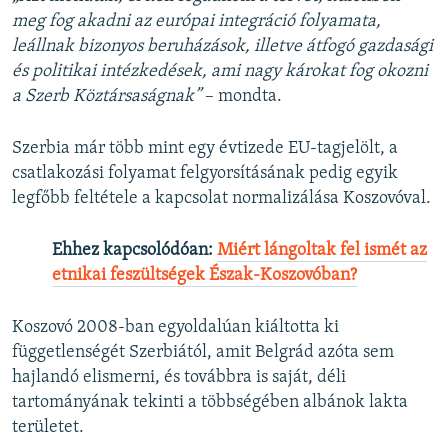
meg fog akadni az európai integráció folyamata,
leállnak bizonyos beruházások, illetve átfogó gazdasági
és politikai intézkedések, ami nagy károkat fog okozni
a Szerb Köztársaságnak”
– mondta.
Szerbia már több mint egy évtizede EU-tagjelölt, a
csatlakozási folyamat felgyorsításának pedig egyik
legfőbb feltétele a kapcsolat normalizálása Koszovóval.
Ehhez kapcsolódóan:
Miért lángoltak fel ismét az
etnikai feszültségek Észak-Koszovóban?
Koszovó 2008-ban egyoldalúan kiáltotta ki
függetlenségét Szerbiától, amit Belgrád azóta sem
hajlandó elismerni, és továbbra is saját, déli
tartományának tekinti a többségében albánok lakta
területet.