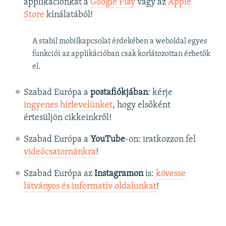
applikációnkat a
Google Play
vagy az
Apple
Store
kínálatából!
A stabil mobilkapcsolat érdekében a weboldal egyes
funkciói az applikációban csak korlátozottan érhetők
el.
Szabad Európa a
postafiókjában
: kérje
ingyenes hírlevelünket
, hogy elsőként
értesüljön cikkeinkről!
Szabad Európa a
YouTube
-on: iratkozzon fel
videócsatornánkra
!
Szabad Európa az
Instagramon
is:
kövesse
látványos és informatív oldalunkat
! ​