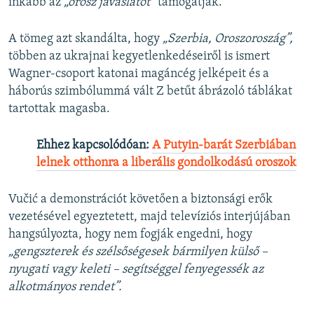
inkább az
„orosz javaslatot”
támogatják.
A tömeg azt skandálta, hogy
„Szerbia, Oroszoroszág”,
többen az ukrajnai kegyetlenkedéseiről is ismert
Wagner-csoport katonai magáncég jelképeit és a
háborús szimbólummá vált Z betűt ábrázoló táblákat
tartottak magasba.
Ehhez kapcsolódóan:
A Putyin-barát Szerbiában
lelnek otthonra a liberális gondolkodású oroszok
Vučić a demonstrációt követően a biztonsági erők
vezetésével egyeztetett, majd televíziós interjújában
hangsúlyozta, hogy nem fogják engedni, hogy
„gengszterek és szélsőségesek bármilyen külső –
nyugati vagy keleti – segítséggel fenyegessék az
alkotmányos rendet”.