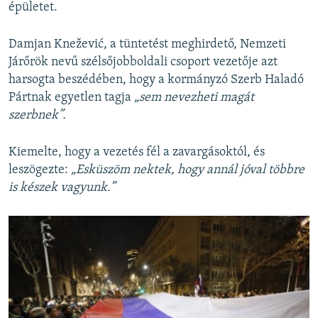
épületet.
Damjan Knežević, a tüntetést meghirdető, Nemzeti
Járőrök nevű szélsőjobboldali csoport vezetője azt
harsogta beszédében, hogy a kormányzó Szerb Haladó
Pártnak egyetlen tagja
„sem nevezheti magát
szerbnek”.
Kiemelte, hogy a vezetés fél a zavargásoktól, és
leszögezte:
„Esküszöm nektek, hogy annál jóval többre
is készek vagyunk.”