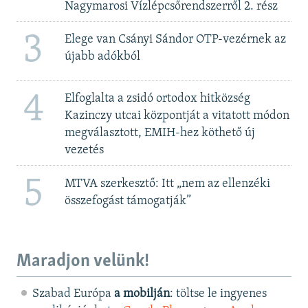
Nagymarosi Vízlépcsőrendszerről 2. rész
3
Elege van Csányi Sándor OTP-vezérnek az
újabb adókból
4
Elfoglalta a zsidó ortodox hitközség
Kazinczy utcai központját a vitatott módon
megválasztott, EMIH-hez köthető új
vezetés
5
MTVA szerkesztő: Itt „nem az ellenzéki
összefogást támogatják”
Maradjon velünk!
Szabad Európa
a mobilján
: töltse le ingyenes