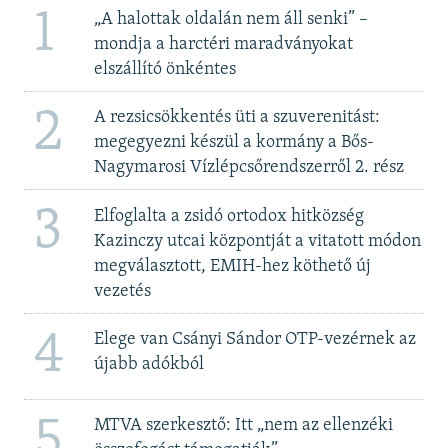
1
„A halottak oldalán nem áll senki” –
mondja a harctéri maradványokat
elszállító önkéntes
2
A rezsicsökkentés üti a szuverenitást:
megegyezni készül a kormány a Bős-
Nagymarosi Vízlépcsőrendszerről 2. rész
3
Elfoglalta a zsidó ortodox hitközség
Kazinczy utcai központját a vitatott módon
megválasztott, EMIH-hez köthető új
vezetés
4
Elege van Csányi Sándor OTP-vezérnek az
újabb adókból
5
MTVA szerkesztő: Itt „nem az ellenzéki