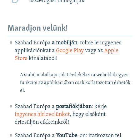
összefogást támogatják”
Maradjon velünk!
Szabad Európa
a mobilján
: töltse le ingyenes
applikációnkat a
Google Play
vagy az
Apple
Store
kínálatából!
A stabil mobilkapcsolat érdekében a weboldal egyes
funkciói az applikációban csak korlátozottan érhetők
el.
Szabad Európa a
postafiókjában
: kérje
ingyenes hírlevelünket
, hogy elsőként
értesüljön cikkeinkről!
Szabad Európa a
YouTube
-on: iratkozzon fel