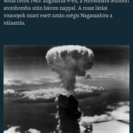
volna célba 1945. augusztus 9-én, a Hirosimára ledobott
EURÓPAI UNIÓ
atombomba után három nappal. A rossz látási
viszonyok miatt esett aztán mégis Nagaszakira a
VILÁG
választás.
KLÍMAVÁLTOZÁS
A MÚLT TANULSÁGAI
KÖVESSEN MINKET!
Valamennyi RFE/RL weboldal