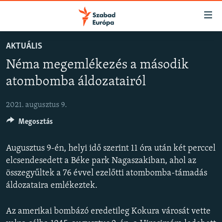
Akadálymentes
mód
Ugrás
AKTUÁLIS
a
NAPIRENDEN
Néma megemlékezés a második
fő
AKTUÁLIS
oldalra
atombomba áldozatairól
FELIRATKOZÁS
PODCASTOK
Ugrás
a
2021. augusztus 9.
VIDEÓK
tartalomjegyzékre
Spotify
Megosztás
ELEMZŐ
Ugrás
a
NER15
Augusztus 9-én, helyi idő szerint 11 óra után két perccel
Feliratkozás
keresésre
SZABADON
elcsendesedett a Béke park Nagaszakiban, ahol az
összegyűltek a 76 évvel ezelőtti atombomba-támadás
TÁRSADALOM
áldozataira emlékeztek.
DEMOKRÁCIA
Az amerikai bombázó eredetileg Kokura városát vette
A PÉNZ NYOMÁBAN