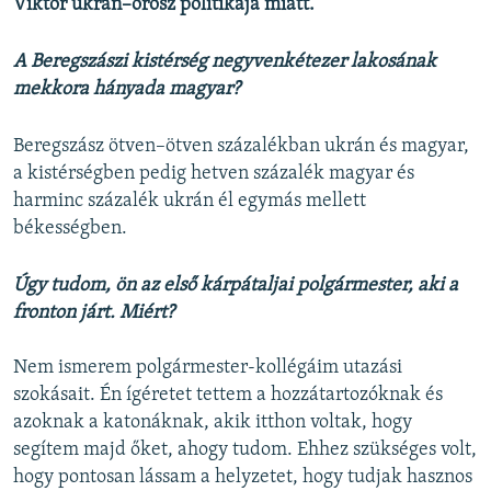
Viktor ukrán–orosz politikája miatt.
A Beregszászi kistérség negyvenkétezer lakosának
mekkora hányada magyar?
Beregszász ötven–ötven százalékban ukrán és magyar,
a kistérségben pedig hetven százalék magyar és
harminc százalék ukrán él egymás mellett
békességben.
Úgy tudom, ön az első kárpátaljai polgármester, aki a
fronton járt. Miért?
Nem ismerem polgármester-kollégáim utazási
szokásait. Én ígéretet tettem a hozzátartozóknak és
azoknak a katonáknak, akik itthon voltak, hogy
segítem majd őket, ahogy tudom. Ehhez szükséges volt,
hogy pontosan lássam a helyzetet, hogy tudjak hasznos