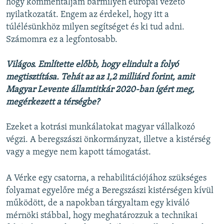
hogy kommentáljam bármilyen európai vezető
nyilatkozatát. Engem az érdekel, hogy itt a
túlélésünkhöz milyen segítséget és ki tud adni.
Számomra ez a legfontosabb.
Világos. Említette előbb, hogy elindult a folyó
megtisztítása. Tehát az az 1,2 milliárd forint, amit
Magyar Levente államtitkár 2020-ban ígért meg,
megérkezett a térségbe?
Ezeket a kotrási munkálatokat magyar vállalkozó
végzi. A beregszászi önkormányzat, illetve a kistérség
vagy a megye nem kapott támogatást.
A Vérke egy csatorna, a rehabilitációjához szükséges
folyamat egyelőre még a Beregszászi kistérségen kívül
működött, de a napokban tárgyaltam egy kiváló
mérnöki stábbal, hogy meghatározzuk a technikai