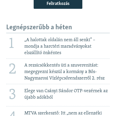
Feliratkozás
Legnépszerűbb a héten
1
„A halottak oldalán nem áll senki” –
mondja a harctéri maradványokat
elszállító önkéntes
2
A rezsicsökkentés üti a szuverenitást:
megegyezni készül a kormány a Bős-
Nagymarosi Vízlépcsőrendszerről 2. rész
3
Elege van Csányi Sándor OTP-vezérnek az
újabb adókból
MTVA szerkesztő: Itt „nem az ellenzéki