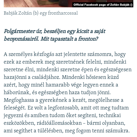
Babják Zoltán (b) egy frontharcossal
Polgármester úr, beszéljen egy kicsit a saját
benyomásairól. Mit tapasztalt a fronton?
A személyes kézfogás azt jelentette számomra, hogy
ezek az emberek meg szeretnének felelni, mindenki
szeretne élni, mindenki szeretne épen és egészségesen
hazajönni a családjához. Mindenki hősiesen küzd
azért, hogy minél hamarabb vége legyen ennek a
háborúnak, és egészségben haza tudjon jönni.
Megfoghassa a gyerekének a kezét, megölelhesse a
feleségét. Ez volt a legfontosabb, amit ott meg tudtam
jegyezni és amiben tudom őket segíteni, technikai
eszközökben, rádióállomásokban – bármi olyanban,
ami segíthet a túlélésben, meg fogom tenni számukra.