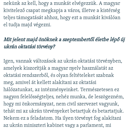
nekünk az kell, hogy a munkát elvégezzük. A magyar
kivitelező csapat megkapja a város, illetve a kistérség
teljes támogatását ahhoz, hogy ezt a munkát kiválóan
el tudja majd végezni.
Mit jelent majd önöknek a szeptembertől életbe lépő új
ukrán oktatási törvény?
Igen, vannak változások az ukrán oktatási törvényben,
amelyek kiszorítják a magyar nyelv használatát az
oktatási rendszerből, és olyan feltételeket szabnak
meg, amivel át kellett alakítani az oktatási
hálózatunkat, az intézményeinket. Természetesen ez
nagyon felelősségteljes, nehéz munka, de leszögezném,
hogy mi önkormányzat, nem civil szervezet vagyunk,
tehát mi az ukrán törvényeket betartjuk és betartatjuk.
Nekem ez a feladatom. Ha ilyen törvényt fog alakítani
az ukrán miniszteri kabinet vagy a parlament, mi