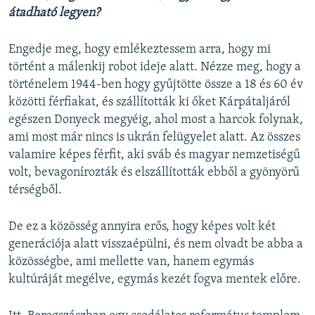
átadható legyen?
Engedje meg, hogy emlékeztessem arra, hogy mi
történt a málenkij robot ideje alatt. Nézze meg, hogy a
történelem 1944-ben hogy gyűjtötte össze a 18 és 60 év
közötti férfiakat, és szállították ki őket Kárpátaljáról
egészen Donyeck megyéig, ahol most a harcok folynak,
ami most már nincs is ukrán felügyelet alatt. Az összes
valamire képes férfit, aki sváb és magyar nemzetiségű
volt, bevagonírozták és elszállították ebből a gyönyörű
térségből.
De ez a közösség annyira erős, hogy képes volt két
generációja alatt visszaépülni, és nem olvadt be abba a
közösségbe, ami mellette van, hanem egymás
kultúráját megélve, egymás kezét fogva mentek előre.