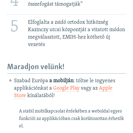
4
összefogást támogatják”
5
Elfoglalta a zsidó ortodox hitközség
Kazinczy utcai központját a vitatott módon
megválasztott, EMIH-hez köthető új
vezetés
Maradjon velünk!
Szabad Európa
a mobilján
: töltse le ingyenes
applikációnkat a
Google Play
vagy az
Apple
Store
kínálatából!
A stabil mobilkapcsolat érdekében a weboldal egyes
funkciói az applikációban csak korlátozottan érhetők
el.