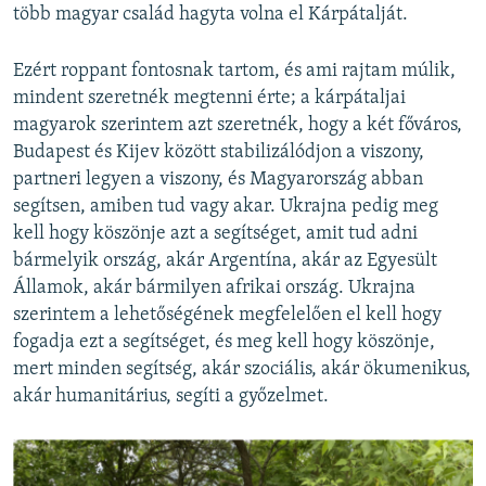
több magyar család hagyta volna el Kárpátalját.
Ezért roppant fontosnak tartom, és ami rajtam múlik,
mindent szeretnék megtenni érte; a kárpátaljai
magyarok szerintem azt szeretnék, hogy a két főváros,
Budapest és Kijev között stabilizálódjon a viszony,
partneri legyen a viszony, és Magyarország abban
segítsen, amiben tud vagy akar. Ukrajna pedig meg
kell hogy köszönje azt a segítséget, amit tud adni
bármelyik ország, akár Argentína, akár az Egyesült
Államok, akár bármilyen afrikai ország. Ukrajna
szerintem a lehetőségének megfelelően el kell hogy
fogadja ezt a segítséget, és meg kell hogy köszönje,
mert minden segítség, akár szociális, akár ökumenikus,
akár humanitárius, segíti a győzelmet.