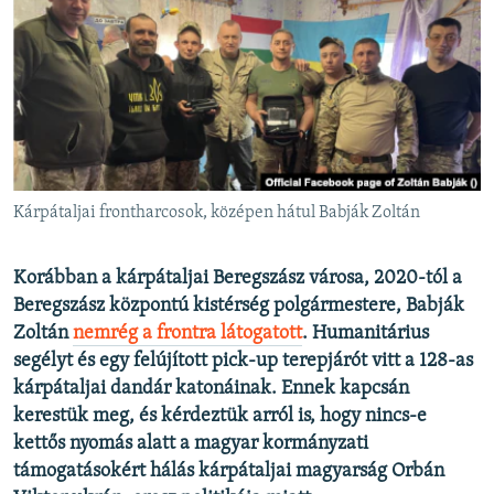
EURÓPAI UNIÓ
VILÁG
KLÍMAVÁLTOZÁS
A MÚLT TANULSÁGAI
KÖVESSEN MINKET!
Kárpátaljai frontharcosok, középen hátul Babják Zoltán
Korábban a kárpátaljai Beregszász városa, 2020-tól a
Valamennyi RFE/RL weboldal
Beregszász központú kistérség polgármestere, Babják
Zoltán
nemrég a frontra látogatott
. Humanitárius
segélyt és egy felújított pick-up terepjárót vitt a 128-as
kárpátaljai dandár katonáinak. Ennek kapcsán
kerestük meg, és kérdeztük arról is, hogy nincs-e
kettős nyomás alatt a magyar kormányzati
támogatásokért hálás kárpátaljai magyarság Orbán