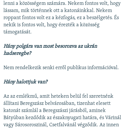
lenni a közösségem számára. Nekem fontos volt, hogy
lássam, mik történnek ott a katonáinkkal. Nekem
roppant fontos volt ez a kézfogás, ez a beszélgetés. És
nekik is fontos volt, hogy érezték a közösség
támogatását.
Hány polgára van most besorozva az ukrán
hadseregbe?
Nem rendelkezik senki erről publikus információval.
Hány halottjuk van?
Az az emlékmű, amit heteken belül fel szeretnénk
állítani Beregszász belvárosában, tizenhat elesett
katonát számlál a Beregszászi járásból, aminek
Bátyúban kezdődik az északnyugati határa, és Várinál
vagy Sárosoroszinál, Csetfalvánál végződik. Az innen