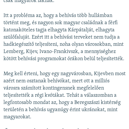
csak magyarok laknak.
Itt a probléma az, hogy a behívás több hullámban
történt meg, és nagyon sok magyar családnak a férfi
katonaköteles tagja elhagyta Kárpátalját, elhagyta
szülőfaluját. Ezért itt a behívási terveket nem tudja a
hadkiegészítő teljesíteni, noha olyan városokban, mint
Lemberg, Kijev, Ivano-Frankivszk, a mennyiséghez
kötött behívási programokat órákon belül teljesítették.
Meg kell érteni, hogy egy nagyvárosban, Kijevben most
azért nem osztanak behívókat, mert ott a milliós
városra számított kontingensnek megfelelően
teljesítették a régi kvótákat. Tehát a válaszomban a
legfontosabb mondat az, hogy a Beregszászi kistérség
területén a behívás ugyanúgy érint ukránokat, mint
magyarokat.