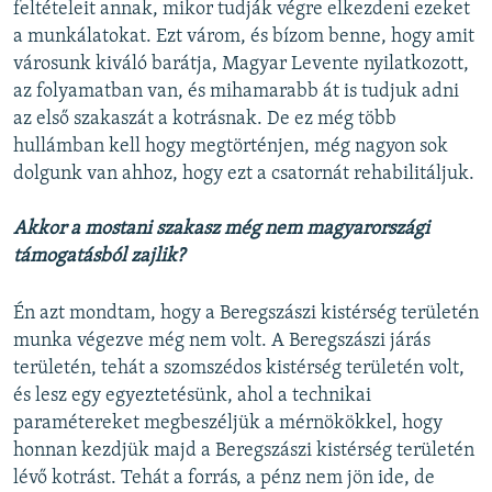
feltételeit annak, mikor tudják végre elkezdeni ezeket
a munkálatokat. Ezt várom, és bízom benne, hogy amit
városunk kiváló barátja, Magyar Levente nyilatkozott,
az folyamatban van, és mihamarabb át is tudjuk adni
az első szakaszát a kotrásnak. De ez még több
hullámban kell hogy megtörténjen, még nagyon sok
dolgunk van ahhoz, hogy ezt a csatornát rehabilitáljuk.
Akkor a mostani szakasz még nem magyarországi
támogatásból zajlik?
Én azt mondtam, hogy a Beregszászi kistérség területén
munka végezve még nem volt. A Beregszászi járás
területén, tehát a szomszédos kistérség területén volt,
és lesz egy egyeztetésünk, ahol a technikai
paramétereket megbeszéljük a mérnökökkel, hogy
honnan kezdjük majd a Beregszászi kistérség területén
lévő kotrást. Tehát a forrás, a pénz nem jön ide, de