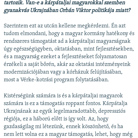
tartozik. Van-e a kárpátaljai magyarokkal szemben
gyanakvás Ukrajnában Orbán Viktor politikája miatt?
Szerintem ezt az utcán kellene megkérdezni. Én azt
tudom elmondani, hogy a magyar kormány hatékony és
rendszeres támogatást ad a kárpátaljai magyarságnak
úgy egészségügyben, oktatásban, mint fejlesztésekben,
és a magyarság ezeket a fejlesztéseket folyamatosan
érzékeli a saját bőrén, akár az oktatási intézményeink
modernizációjában vagy a kórházuk felújításában,
most a Vérke-kotrási program folytatásában.
Kistérségünk számára is és a kárpátaljai magyarok
számára is ez a támogatás roppant fontos. Kárpátalja
Ukrajnának az egyik legelmaradottabb, depressziós
régiója, ez a háború előtt is így volt. Az, hogy
gazdaságilag mi létezünk, ennek köszönhető, és ha
nem lett volna ez a magyar támogatás, lehet, hogy még