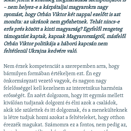
sokat jelent a közösség megmaradása szempontjából is
– nem helyez-e a kárpátaljai magyarokra nagy
nyomást, hogy Orbán Viktor két nappal ezelőtt is azt
mondta: az ukránok nem győzhetnek. Tehát nincs-e
erős prés között a kinti magyarság? Egyfelől rengeteg
támogatást kaptak, kapnak Magyarországról, másfelől
Orbán Viktor politikája a háború kapcsán nem
feltétlenül Ukrajna kedvére való.
Nem érzek kompetenciát a szerepemben arra, hogy
bármilyen formában értékeljem ezt. Én egy
önkormányzati vezető vagyok, és nagyon nagy
felelősséggel kell kezelnem az interetnikus harmónia
erősségét. Én azért dolgozom, hogy itt egymás mellett
kiválóan tudjanak dolgozni és élni azok a családok,
akik ide születtek és itt dolgoznak, és a menekülteknek
is létre tudjuk hozni azokat a feltételeket, hogy otthon
érezzék magukat. Számomra ez a fontos, nem pedig az,