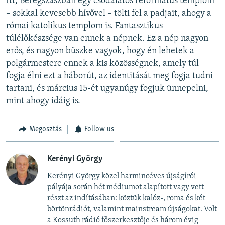
Itt, Beregszászban egy csodálatos református templom
– sokkal kevesebb hívővel – tölti fel a padjait, ahogy a
római katolikus templom is. Fantasztikus
túlélőkészsége van ennek a népnek. Ez a nép nagyon
erős, és nagyon büszke vagyok, hogy én lehetek a
polgármestere ennek a kis közösségnek, amely túl
fogja élni ezt a háborút, az identitását meg fogja tudni
tartani, és március 15-ét ugyanúgy fogjuk ünnepelni,
mint ahogy idáig is.
Megosztás
Follow us
Kerényi György
Kerényi György közel harmincéves újságírói
pályája során hét médiumot alapított vagy vett
részt az indításában: köztük kalóz-, roma és két
börtönrádiót, valamint mainstream újságokat. Volt
a Kossuth rádió főszerkesztője és három évig