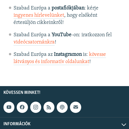
Szabad Európa a
postafiókjában
: kérje
ingyenes hírlevelünket
, hogy elsőként
értesüljön cikkeinkről!
Szabad Európa a
YouTube
-on: iratkozzon fel
videócsatornánkra
!
Szabad Európa az
Instagramon
is:
kövesse
látványos és informatív oldalunkat
! ​
KÖVESSEN MINKET!
INFORMÁCIÓK