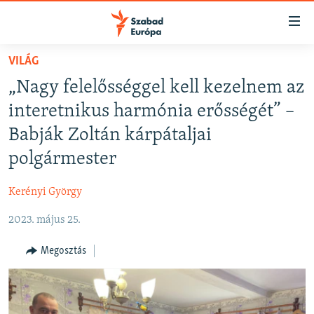
Akadálymentes
mód
Ugrás
VILÁG
a
NAPIRENDEN
„Nagy felelősséggel kell kezelnem az
fő
AKTUÁLIS
oldalra
interetnikus harmónia erősségét” –
FELIRATKOZÁS
PODCASTOK
Ugrás
Babják Zoltán kárpátaljai
a
VIDEÓK
polgármester
tartalomjegyzékre
Spotify
ELEMZŐ
Ugrás
Kerényi György
a
NER15
Feliratkozás
keresésre
2023. május 25.
SZABADON
TÁRSADALOM
Megosztás
DEMOKRÁCIA
A PÉNZ NYOMÁBAN