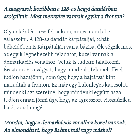
A magyarok korábban a 128-as hegyi dandárban
szolgáltak. Most mennyire vannak együtt a fronton?
Olyan kérdést tesz fel nekem, amire nem lehet
válaszolni. A 128-as dandár kárpátaljai, tehát
békeidőben is Kárpátalján van a bázisa. Ők végzik most
az egyik legnehezebb feladatot, közel vannak a
demarkációs vonalhoz. Velük is tudtam találkozni.
Éreztem azt a vágyat, hogy mindenki felemelt fővel
tudjon hazajönni, nem úgy, hogy a bajtársai kint
maradtak a fronton. Ez már egy különleges kapcsolat,
mindenki azt szeretné, hogy mindenki együtt haza
tudjon onnan jönni úgy, hogy az agresszort visszaűzik a
határvonal mögé.
Mondta, hogy a demarkációs vonalhoz közel vannak.
Az elmondható, hogy Bahmutnál vagy máshol?