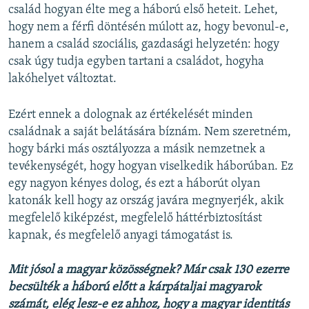
család hogyan élte meg a háború első heteit. Lehet,
hogy nem a férfi döntésén múlott az, hogy bevonul-e,
hanem a család szociális, gazdasági helyzetén: hogy
csak úgy tudja egyben tartani a családot, hogyha
lakóhelyet változtat.
Ezért ennek a dolognak az értékelését minden
családnak a saját belátására bíznám. Nem szeretném,
hogy bárki más osztályozza a másik nemzetnek a
tevékenységét, hogy hogyan viselkedik háborúban. Ez
egy nagyon kényes dolog, és ezt a háborút olyan
katonák kell hogy az ország javára megnyerjék, akik
megfelelő kiképzést, megfelelő háttérbiztosítást
kapnak, és megfelelő anyagi támogatást is.
Mit jósol a magyar közösségnek? Már csak 130 ezerre
becsülték a háború előtt a kárpátaljai magyarok
számát, elég lesz-e ez ahhoz, hogy a magyar identitás