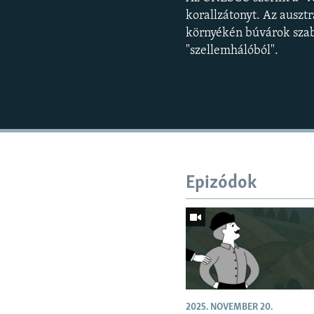
korallzátonyt. Az auszt
környékén búvárok szab
"szellemhálóból".
Epizódok
2025. NOVEMBER 20.