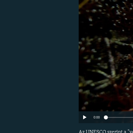
EURÓPAI UNIÓ
VILÁG
KLÍMAVÁLTOZÁS
A MÚLT TANULSÁGAI
0:00
Az UNESCO szerint a "ve