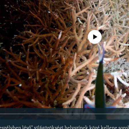
Jelenleg nincs elérhető tartal
szélyben lévő" világörökségi helyszínek közé kellene soro