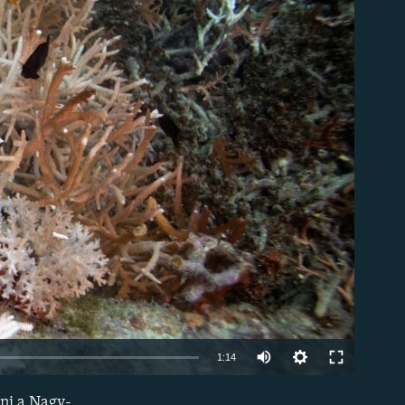
om
Auto
1:14
240p
lni a Nagy-