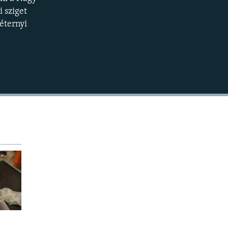
BEÁGYAZÁS
360p
 sziget
éternyi
480p
720p
1080p
480p