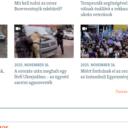
Mit kell tudni az orosz
Terapeuták segítségével
Burevesztnyik rakétáról?
válnak önállóvá a rokkan
ukrán veteránok
2025. NOVEMBER 16.
2025. NOVEMBER 16.
ak,
A sorozás után meghalt egy
Miért fordulnak el az or
férfi Ukrajnában – az ügyvéd
az Isztambuli Egyezmény
szerint agyonverték
Összes