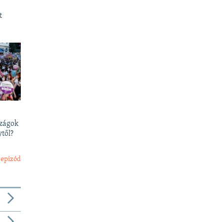
t
szágok
től?
 epizód