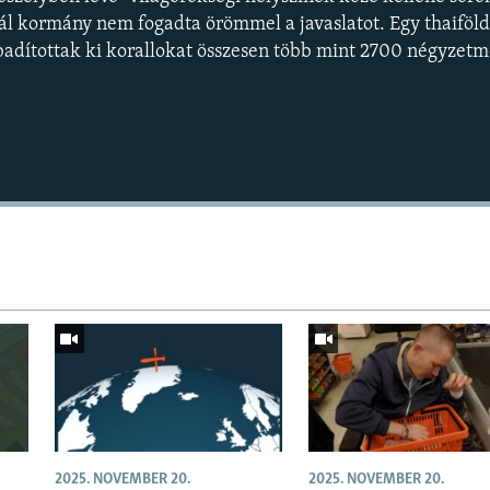
rál kormány nem fogadta örömmel a javaslatot. Egy thaiföldi
adítottak ki korallokat összesen több mint 2700 négyzetm
Auto
240p
360p
720p
1080p
2025. NOVEMBER 20.
2025. NOVEMBER 20.