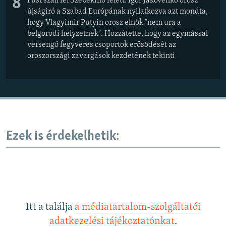
8
Füst száll fel Szebekino felett. Igor Jakovenko orosz
újságíró a Szabad Európának nyilatkozva azt mondta,
hogy Vlagyimir Putyin orosz elnök "nem ura a
belgorodi helyzetnek". Hozzátette, hogy az egymással
versengő fegyveres csoportok erősödését az
oroszországi zavargások kezdetének tekinti
Ezek is érdekelhetik:
Itt a találja
a médiatartalom-szolgáltatói
adatkezelési tájékoztatónkat
.