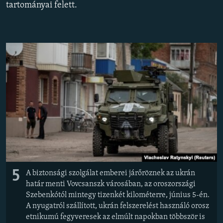
tartományai felett.
EURÓPAI UNIÓ
VILÁG
KLÍMAVÁLTOZÁS
A MÚLT TANULSÁGAI
KÖVESSEN MINKET!
Valamennyi RFE/RL weboldal
5
A biztonsági szolgálat emberei járőröznek az ukrán
határ menti Vovcsanszk városában, az oroszországi
Szebenkótól mintegy tizenkét kilométerre, június 5-én.
A nyugatról szállított, ukrán felszerelést használó orosz
etnikumú fegyveresek az elmúlt napokban többször is