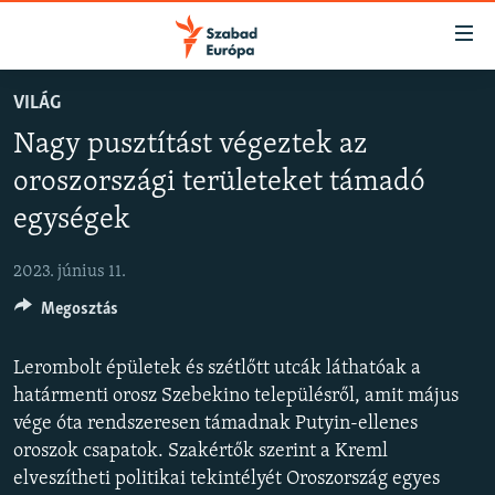
Akadálymentes
mód
Ugrás
VILÁG
a
NAPIRENDEN
Nagy pusztítást végeztek az
fő
AKTUÁLIS
oldalra
oroszországi területeket támadó
FELIRATKOZÁS
PODCASTOK
Ugrás
egységek
a
VIDEÓK
tartalomjegyzékre
Spotify
2023. június 11.
ELEMZŐ
Ugrás
a
Megosztás
NER15
Feliratkozás
keresésre
SZABADON
Lerombolt épületek és szétlőtt utcák láthatóak a
határmenti orosz Szebekino településről, amit május
TÁRSADALOM
vége óta rendszeresen támadnak Putyin-ellenes
DEMOKRÁCIA
oroszok csapatok. Szakértők szerint a Kreml
A PÉNZ NYOMÁBAN
elveszítheti politikai tekintélyét Oroszország egyes