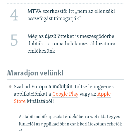
4
MTVA szerkesztő: Itt „nem az ellenzéki
összefogást támogatják”
5
Még az újszülötteket is meszesgödörbe
dobták – a roma holokauszt áldozataira
emlékezünk
Maradjon velünk!
Szabad Európa
a mobilján
: töltse le ingyenes
applikációnkat a
Google Play
vagy az
Apple
Store
kínálatából!
A stabil mobilkapcsolat érdekében a weboldal egyes
funkciói az applikációban csak korlátozottan érhetők