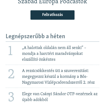
Szabad Európa Podcastok
Feliratkozás
Legnépszerűbb a héten
1
„A halottak oldalán nem áll senki” –
mondja a harctéri maradványokat
elszállító önkéntes
2
A rezsicsökkentés üti a szuverenitást:
megegyezni készül a kormány a Bős-
Nagymarosi Vízlépcsőrendszerről 2. rész
3
Elege van Csányi Sándor OTP-vezérnek az
újabb adókból