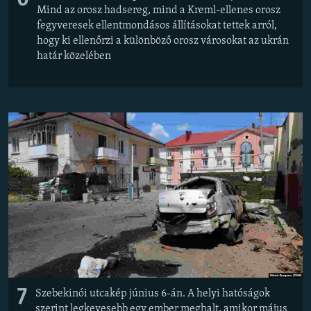
Mind az orosz hadsereg, mind a Kreml-ellenes orosz
fegyveresek ellentmondásos állításokat tettek arról,
hogy ki ellenőrzi a különböző orosz városokat az ukrán
határ közelében
7
Szebekinói utcakép június 6-án. A helyi hatóságok
szerint legkevesebb egy ember meghalt, amikor május