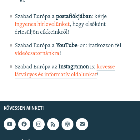
el.
Szabad Európa a
postafiókjában
: kérje
ingyenes hírlevelünket
, hogy elsőként
értesüljön cikkeinkről!
Szabad Európa a
YouTube
-on: iratkozzon fel
videócsatornánkra
!
Szabad Európa az
Instagramon
is:
kövesse
látványos és informatív oldalunkat
! ​
KÖVESSEN MINKET!