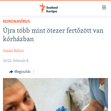
Akadálymentes
mód
Ugrás
KORONAVÍRUS
a
NAPIRENDEN
Újra több mint ötezer fertőzött van
fő
AKTUÁLIS
oldalra
kórházban
FELIRATKOZÁS
PODCASTOK
Ugrás
a
Szalai Bálint
VIDEÓK
tartalomjegyzékre
Spotify
2022. február 8.
ELEMZŐ
Ugrás
a
NER15
Megosztás
Feliratkozás
keresésre
SZABADON
TÁRSADALOM
DEMOKRÁCIA
A PÉNZ NYOMÁBAN