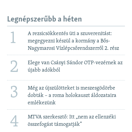
Legnépszerűbb a héten
1
A rezsicsökkentés üti a szuverenitást:
megegyezni készül a kormány a Bős-
Nagymarosi Vízlépcsőrendszerről 2. rész
2
Elege van Csányi Sándor OTP-vezérnek az
újabb adókból
3
Még az újszülötteket is meszesgödörbe
dobták – a roma holokauszt áldozataira
emlékezünk
4
MTVA szerkesztő: Itt „nem az ellenzéki
összefogást támogatják”