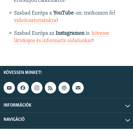
értesüljön cikkeinkről!
Szabad Európa a
YouTube
-on: iratkozzon fel
videócsatornánkra
!
Szabad Európa az
Instagramon
is:
kövesse
látványos és informatív oldalunkat
! ​
KÖVESSEN MINKET!
INFORMÁCIÓK
NAVIGÁCIÓ