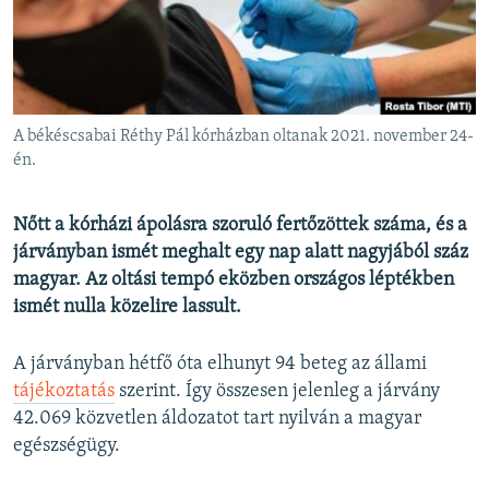
EURÓPAI UNIÓ
VILÁG
KLÍMAVÁLTOZÁS
A MÚLT TANULSÁGAI
A békéscsabai Réthy Pál kórházban oltanak 2021. november 24-
én.
KÖVESSEN MINKET!
Nőtt a kórházi ápolásra szoruló fertőzöttek száma, és a
járványban ismét meghalt egy nap alatt nagyjából száz
magyar. Az oltási tempó eközben országos léptékben
Valamennyi RFE/RL weboldal
ismét nulla közelire lassult.
A járványban hétfő óta elhunyt 94 beteg az állami
tájékoztatás
szerint. Így összesen jelenleg a járvány
42.069 közvetlen áldozatot tart nyilván a magyar
egészségügy.