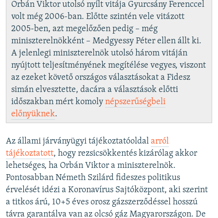
Orbán Viktor utolsó nyílt vitája Gyurcsány Ferenccel
volt még 2006-ban. Előtte szintén vele vitázott
2005-ben, azt megelőzően pedig – még
miniszterelnökként – Medgyessy Péter ellen állt ki.
A jelenlegi miniszterelnök utolsó három vitáján
nyújtott teljesítményének megítélése vegyes, viszont
az ezeket követő országos választásokat a Fidesz
simán elvesztette, dacára a választások előtti
időszakban mért komoly
népszerűségbeli
előnyüknek
.
Az állami járványügyi tájékoztatóoldal
arról
tájékoztatott
, hogy rezsicsökkentés kizárólag akkor
lehetséges, ha Orbán Viktor a miniszterelnök.
Pontosabban Németh Szilárd fideszes politikus
érvelését idézi a Koronavírus Sajtóközpont, aki szerint
a titkos árú, 10+5 éves orosz gázszerződéssel hosszú
távra garantálva van az olcsó gáz Magyarországon. De