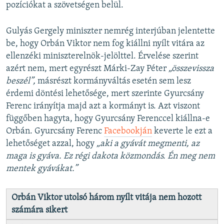
pozíciókat a szövetségen belül.
Gulyás Gergely miniszter nemrég interjúban jelentette
be, hogy Orbán Viktor nem fog kiállni nyílt vitára az
ellenzéki miniszterelnök-jelölttel. Érvelése szerint
azért nem, mert egyrészt Márki-Zay Péter
„összevissza
beszél”,
másrészt kormányváltás esetén sem lesz
érdemi döntési lehetősége, mert szerinte Gyurcsány
Ferenc irányítja majd azt a kormányt is. Azt viszont
függőben hagyta, hogy Gyurcsány Ferenccel kiállna-e
Orbán. Gyurcsány Ferenc
Facebookján
keverte le ezt a
lehetőséget azzal, hogy
„aki a gyávát megmenti, az
maga is gyáva. Ez régi dakota közmondás. Én meg nem
mentek gyávákat.”
Orbán Viktor utolsó három nyílt vitája nem hozott
számára sikert