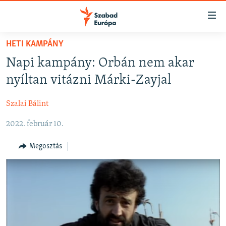
Akadálymentes
mód
Ugrás
HETI KAMPÁNY
a
NAPIRENDEN
Napi kampány: Orbán nem akar
fő
AKTUÁLIS
oldalra
nyíltan vitázni Márki-Zayjal
FELIRATKOZÁS
PODCASTOK
Ugrás
a
Szalai Bálint
VIDEÓK
tartalomjegyzékre
Spotify
2022. február 10.
ELEMZŐ
Ugrás
a
NER15
Megosztás
Feliratkozás
keresésre
SZABADON
TÁRSADALOM
DEMOKRÁCIA
A PÉNZ NYOMÁBAN