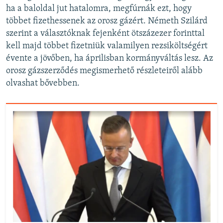
ha a baloldal jut hatalomra, megfúrnák ezt, hogy
többet fizethessenek az orosz gázért. Németh Szilárd
szerint a választóknak fejenként ötszázezer forinttal
kell majd többet fizetniük valamilyen rezsiköltségért
évente a jövőben, ha áprilisban kormányváltás lesz. Az
orosz gázszerződés megismerhető részleteiről alább
olvashat bővebben.