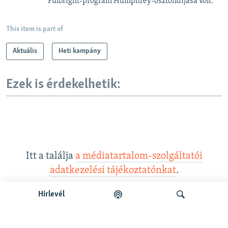
Fulbright-program Humphrey-ösztöndíjasa volt.
This item is part of
Aktuális
Heti kampány
Ezek is érdekelhetik:
Itt a találja
a médiatartalom-szolgáltatói
adatkezelési tájékoztatónkat
.
Hírlevél
Legfrissebb podcastunk: