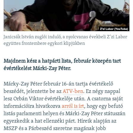
EURÓPAI UNIÓ
VILÁG
KLÍMAVÁLTOZÁS
A MÚLT TANULSÁGAI
Janicsák István zuglói induló, a nyolcvanas évekbeli Z’zi Labor
együttes frontembere egykori klipjükben
KÖVESSEN MINKET!
Majdnem kész a hatpárti lista, február közepén tart
évértékelést Márki-Zay Péter.
Valamennyi RFE/RL weboldal
Márky-Zay Péter február 16-án tartja évértékelő
beszédét, jelentette be az
ATV-ben
. Ez négy nappal
lesz Orbán Viktor évértékelője után. A csatorna saját
információira hivatkozva
arról is írt
, hogy egy befutó
listás parlamenti helyen és Márki-Zay Péter státuszán
egyezkedik a hat ellenzéki párt. Híreik alapján az
MSZP és a Párbeszéd szeretne magának jobb