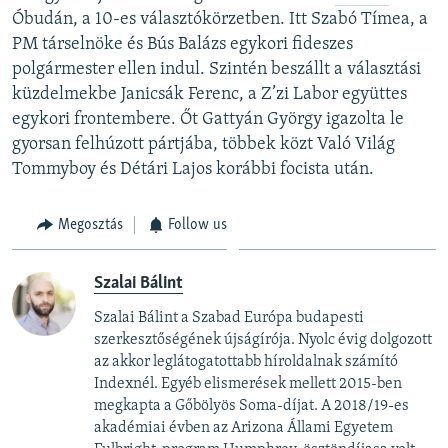
Óbudán, a 10-es választókörzetben. Itt Szabó Tímea, a
PM társelnöke és Bús Balázs egykori fideszes
polgármester ellen indul. Szintén beszállt a választási
küzdelmekbe Janicsák Ferenc, a Z’zi Labor együttes
egykori frontembere. Őt Gattyán György igazolta le
gyorsan felhúzott pártjába, többek közt Való Világ
Tommyboy és Détári Lajos korábbi focista után.
Megosztás
Follow us
Szalai Bálint
Szalai Bálint a Szabad Európa budapesti
szerkesztőségének újságírója. Nyolc évig dolgozott
az akkor leglátogatottabb híroldalnak számító
Indexnél. Egyéb elismerések mellett 2015-ben
megkapta a Gőbölyös Soma-díjat. A 2018/19-es
akadémiai évben az Arizona Állami Egyetem