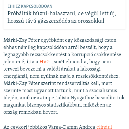
EHHEZ KAPCSOLÓDÓAN:
Próbálták húzni-halasztani, de végül lett új,
hosszú távú gázszerződés az oroszokkal
Márki-Zay Péter egyébként egy közgazdasági esten
ehhez némileg kapcsolódóan arról beszélt, hogy a
legnagyobb rezsicsökkentést a korrupció csökkentése
jelentené, írta a
HVG
. Ismét elmondta, hogy nem
tervezi bevezetni a valódi árakat a lakossági
energiánál, nem nyúlnak majd a rezsicsökkentéshez.
Márki-Zay Péter szerint rendszerváltás kell, mert
szerinte most ugyanott tartunk, mint a szocializmus
idején, amikor az imperialista Nyugathoz hasonlítottuk
magunkat bizonyos statisztikákban, miközben az
ország romokban hevert.
Az egykori jobbikos Varga-Damm Andrea
elindul