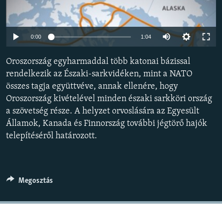
EURÓPAI UNIÓ
VILÁG
Auto
0:00
1:04
KLÍMAVÁLTOZÁS
240p
Oroszország egyharmaddal több katonai bázissal
A MÚLT TANULSÁGAI
360p
rendelkezik az Északi-sarkvidéken, mint a NATO
összes tagja együttvéve, annak ellenére, hogy
480p
KÖVESSEN MINKET!
Auto
240p
360p
480p
Oroszország kivételével minden északi sarkköri ország
720p
a szövetség része. A helyzet orvoslására az Egyesült
720p
1080p
1080p
Államok, Kanada és Finnország további jégtörő hajók
Valamennyi RFE/RL weboldal
telepítéséről határozott.
Megosztás