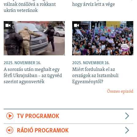
válnak önállóvá a rokkant
hogy árvíz lett a vége
ukrán veteránok
2025. NOVEMBER 16.
2025. NOVEMBER 16.
A sorozás után meghalt egy
Miért fordulnak el az
férfi Ukrajnában – az ügyvéd
országok az Isztambuli
szerint agyonverték
Egyezménytől?
Összes epizód
TV PROGRAMOK
RÁDIÓ PROGRAMOK