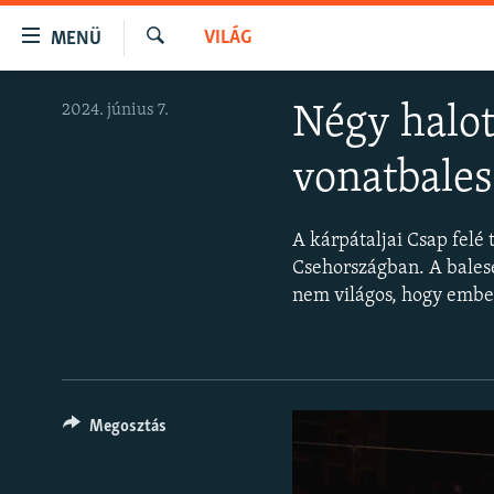
Akadálymentes
VILÁG
MENÜ
mód
Keresés
Ugrás
NAPIRENDEN
2024. június 7.
Négy halot
a
AKTUÁLIS
fő
vonatbale
oldalra
PODCASTOK
Ugrás
VIDEÓK
a
A kárpátaljai Csap felé
tartalomjegyzékre
ELEMZŐ
Csehországban. A bales
Ugrás
nem világos, hogy embe
NER15
a
keresésre
SZABADON
TÁRSADALOM
DEMOKRÁCIA
Megosztás
A PÉNZ NYOMÁBAN