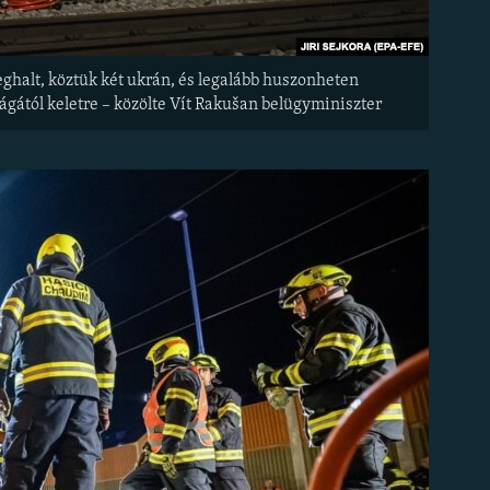
alt, köztük két ukrán, és legalább huszonheten
Prágától keletre – közölte Vít Rakušan belügyminiszter