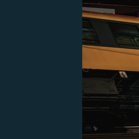
EURÓPAI UNIÓ
VILÁG
KLÍMAVÁLTOZÁS
A MÚLT TANULSÁGAI