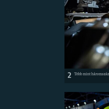
2
Több mint háromszáz 