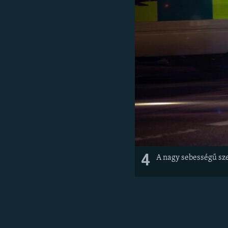
4
A nagy sebességű sze