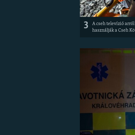
3
A cseh televízió arró
használják a Cseh Kö