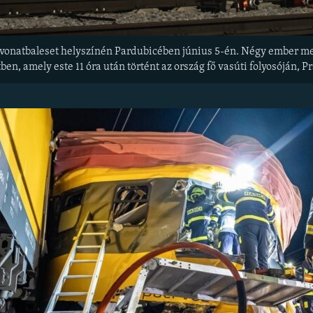
natbaleset helyszínén Pardubicében június 5-én. Négy ember megh
ben, amely este 11 óra után történt az ország fő vasúti folyosóján, 