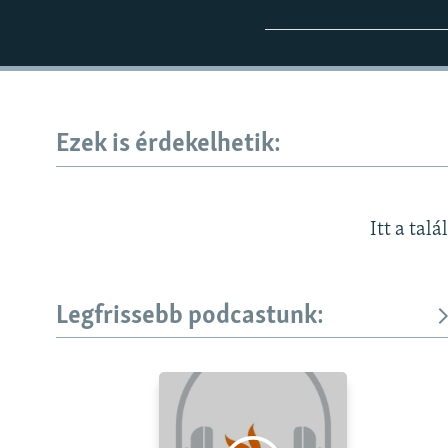
Ezek is érdekelhetik:
Itt a talá
Legfrissebb podcastunk: