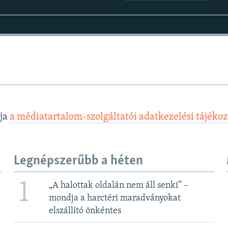
lja
a médiatartalom-szolgáltatói adatkezelési tájéko
Legnépszerűbb a héten
1
„A halottak oldalán nem áll senki” –
mondja a harctéri maradványokat
elszállító önkéntes