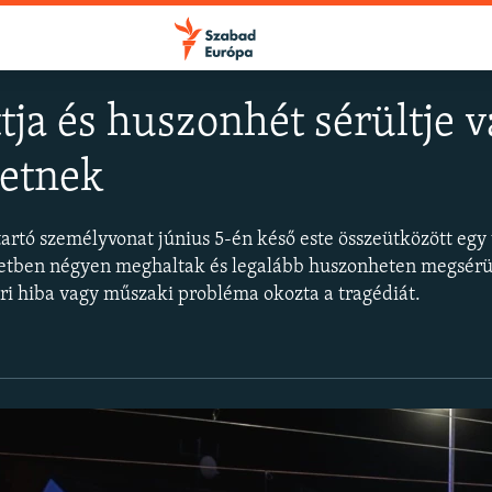
tja és huszonhét sérültje 
setnek
FELIRATKOZÁS
 tartó személyvonat június 5-én késő este összeütközött egy
Apple Podcasts
etben négyen meghaltak és legalább huszonheten megsérü
ri hiba vagy műszaki probléma okozta a tragédiát.
Spotify
Feliratkozás