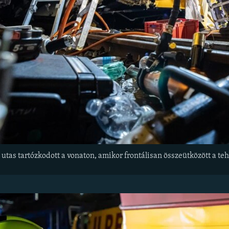
utas tartózkodott a vonaton, amikor frontálisan összeütközött a te