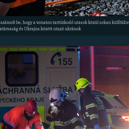
l számolt be, hogy a vonaton tartózkodó utasok közül sokan külföld
ztársaság és Ukrajna között utazó ukránok