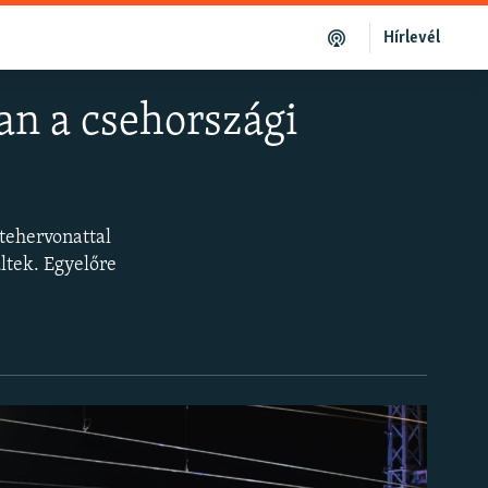
Hírlevél
van a csehországi
 tehervonattal
ltek. Egyelőre