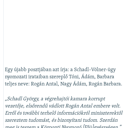
Egy újabb posztjában azt írja: a Schadl–Völner-ügy
nyomozati irataiban szereplő Tóni, Ádám, Barbara
teljes neve: Rogán Antal, Nagy Ádám, Rogán Barbara.
„Schadl György, a végrehajtói kamara korrupt
vezetője, elsőrendű vádlott Rogán Antal embere volt.
Erről és további terhelő információkról miniszterektől
szereztem tudomást, és bizonyítani tudom. Szerdán
meg is teszem a Központi Nyomozó [Főü]gyészségen.”