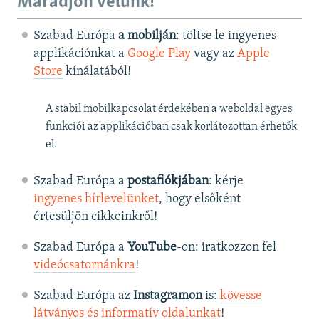
Maradjon velünk!
Szabad Európa
a mobilján
: töltse le ingyenes
applikációnkat a
Google Play
vagy az
Apple
Store
kínálatából!
A stabil mobilkapcsolat érdekében a weboldal egyes
funkciói az applikációban csak korlátozottan érhetők
el.
Szabad Európa a
postafiókjában
: kérje
ingyenes hírlevelünket
, hogy elsőként
értesüljön cikkeinkről!
Szabad Európa a
YouTube
-on: iratkozzon fel
videócsatornánkra
!
Szabad Európa az
Instagramon
is:
kövesse
látványos és informatív oldalunkat
! ​