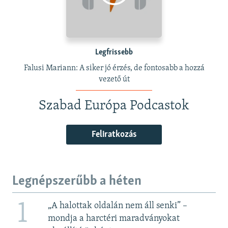
Legfrissebb
Falusi Mariann: A siker jó érzés, de fontosabb a hozzá
vezető út
Szabad Európa Podcastok
Feliratkozás
Legnépszerűbb a héten
1
„A halottak oldalán nem áll senki” –
mondja a harctéri maradványokat