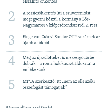
elszállító önkéntes
2
A rezsicsökkentés üti a szuverenitást:
megegyezni készül a kormány a Bős-
Nagymarosi Vízlépcsőrendszerről 2. rész
3
Elege van Csányi Sándor OTP-vezérnek az
újabb adókból
4
Még az újszülötteket is meszesgödörbe
dobták – a roma holokauszt áldozataira
emlékezünk
5
MTVA szerkesztő: Itt „nem az ellenzéki
összefogást támogatják”