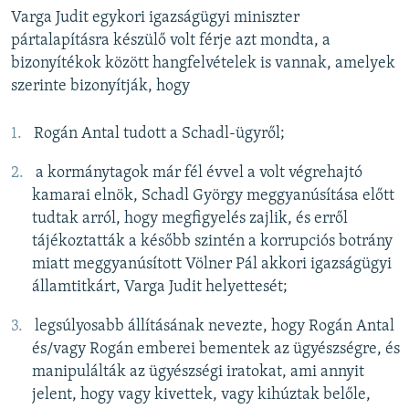
Varga Judit egykori igazságügyi miniszter
pártalapításra készülő volt férje azt mondta, a
bizonyítékok között hangfelvételek is vannak, amelyek
szerinte bizonyítják, hogy
Rogán Antal tudott a Schadl-ügyről;
a kormánytagok már fél évvel a volt végrehajtó
kamarai elnök, Schadl György meggyanúsítása előtt
tudtak arról, hogy megfigyelés zajlik, és erről
tájékoztatták a később szintén a korrupciós botrány
miatt meggyanúsított Völner Pál akkori
igazságügyi
államtitkárt, Varga Judit helyettesét;
legsúlyosabb állításának nevezte, hogy Rogán Antal
és/vagy Rogán emberei bementek az ügyészségre, és
manipulálták az ügyészségi iratokat, ami annyit
jelent, hogy vagy kivettek, vagy kihúztak belőle,