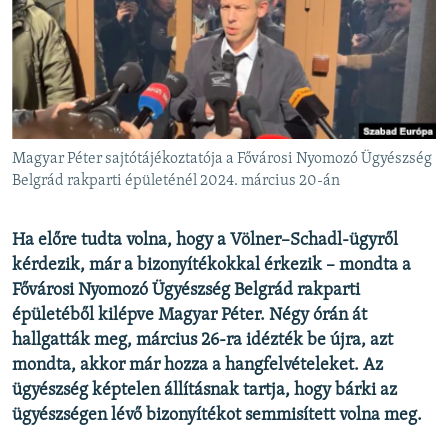
EURÓPAI UNIÓ
VILÁG
KLÍMAVÁLTOZÁS
A MÚLT TANULSÁGAI
Magyar Péter sajtótájékoztatója a Fővárosi Nyomozó Ügyészség
KÖVESSEN MINKET!
Belgrád rakparti épületénél 2024. március 20-án
Ha előre tudta volna, hogy a Völner–Schadl-ügyről
kérdezik, már a bizonyítékokkal érkezik – mondta a
Valamennyi RFE/RL weboldal
Fővárosi Nyomozó Ügyészség Belgrád rakparti
épületéből kilépve Magyar Péter. Négy órán át
hallgatták meg, március 26-ra idézték be újra, azt
mondta, akkor már hozza a hangfelvételeket. Az
ügyészség képtelen állításnak tartja, hogy bárki az
ügyészségen lévő bizonyítékot semmisített volna meg.