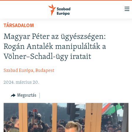
Akadálymentes
mód
Ugrás
TÁRSADALOM
a
NAPIRENDEN
Magyar Péter az ügyészségen:
fő
AKTUÁLIS
oldalra
Rogán Antalék manipulálták a
FELIRATKOZÁS
PODCASTOK
Ugrás
Völner–Schadl-ügy iratait
a
VIDEÓK
tartalomjegyzékre
Szabad Európa, Budapest
Spotify
ELEMZŐ
Ugrás
a
2024. március 20.
NER15
Feliratkozás
keresésre
SZABADON
Megosztás
TÁRSADALOM
DEMOKRÁCIA
A PÉNZ NYOMÁBAN