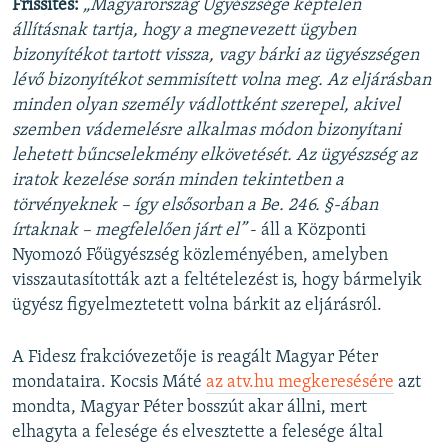
Frissítés:
„Magyarország Ügyészsége képtelen
állításnak tartja, hogy a megnevezett ügyben
bizonyítékot tartott vissza, vagy bárki az ügyészségen
lévő bizonyítékot semmisített volna meg. Az eljárásban
minden olyan személy vádlottként szerepel, akivel
szemben vádemelésre alkalmas módon bizonyítani
lehetett bűncselekmény elkövetését. Az ügyészség az
iratok kezelése során minden tekintetben a
törvényeknek – így elsősorban a Be. 246. §-ában
írtaknak – megfelelően járt el”
- áll a Központi
Nyomozó Főügyészség közleményében, amelyben
visszautasították azt a feltételezést is, hogy bármelyik
ügyész figyelmeztetett volna bárkit az eljárásról.
A Fidesz frakcióvezetője is reagált Magyar Péter
mondataira. Kocsis Máté
az atv.hu megkeresésére
azt
mondta, Magyar Péter bosszút akar állni, mert
elhagyta a felesége és elvesztette a felesége által