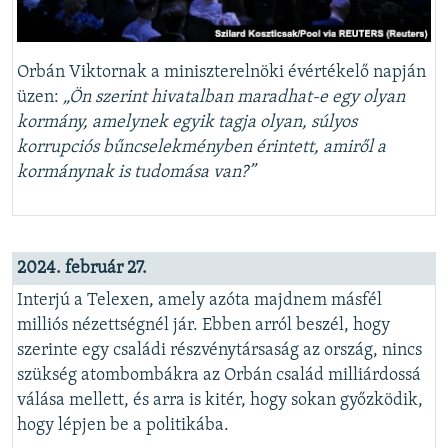
Orbán Viktornak a miniszterelnöki évértékelő napján
üzen:
„Ön szerint hivatalban maradhat-e egy olyan
kormány, amelynek egyik tagja olyan, súlyos
korrupciós bűncselekményben érintett, amiről a
kormánynak is tudomása van?”
2024. február 27.
Interjú a Telexen, amely azóta majdnem másfél
milliós nézettségnél jár. Ebben arról beszél, hogy
szerinte egy családi részvénytársaság az ország, nincs
szükség atombombákra az Orbán család milliárdossá
válása mellett, és arra is kitér, hogy sokan győzködik,
hogy lépjen be a politikába.