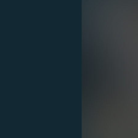
EURÓPAI UNIÓ
VILÁG
KLÍMAVÁLTOZÁS
A MÚLT TANULSÁGAI