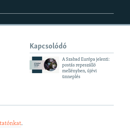
Kapcsolódó
A Szabad Európa jelenti:
postás repeszálló
mellényben, újévi
ünneplés
ztatónkat
.