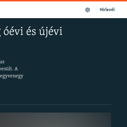
Hírlevél
óévi és újévi
us
esült. A
 negyvenegy