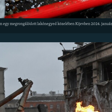
dön egy megrongálódott lakónegyed közelében Kijevben 2024. januá