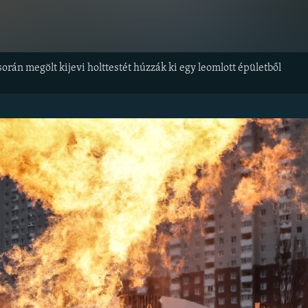
rán megölt kijevi holttestét húzzák ki egy leomlott épületből