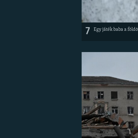
7
Egy játék baba a föl