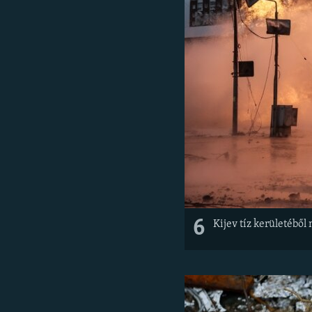
6
Kijev tíz kerületéből