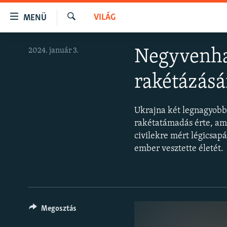
Akadálymentes
VILÁG
MENÜ
mód
Keresés
Ugrás
NAPIRENDEN
2024. január 3.
Negyvenhat
a
AKTUÁLIS
fő
rakétázás
oldalra
PODCASTOK
Ugrás
VIDEÓK
a
Ukrajna két legnagyobb 
tartalomjegyzékre
ELEMZŐ
rakétatámadás érte, am
Ugrás
civilekre mért légicsap
NER15
a
ember vesztette életét.
keresésre
SZABADON
TÁRSADALOM
DEMOKRÁCIA
Megosztás
A PÉNZ NYOMÁBAN