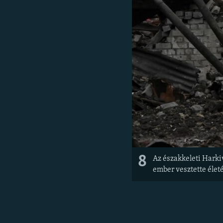
8
Az északkeleti Harki
ember vesztette élet