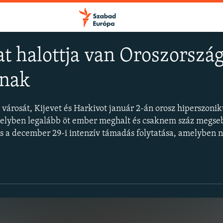
 halottja van Oroszország 
ának
FELIRATKOZÁS
városát, Kijevet és Harkivot január 2-án orosz hiperszonik
Apple Podcasts
elyben legalább öt ember meghalt és csaknem száz megseb
ás a december 29-i intenzív támadás folytatása, amelyben
Spotify
Feliratkozás