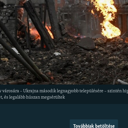
v városára – Ukrajna második legnagyobb településére – szintén hip
ét, és legalább húszan megsérültek
Továbbiak betöltése