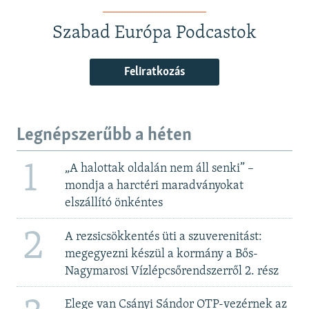
Szabad Európa Podcastok
Feliratkozás
Legnépszerűbb a héten
1
„A halottak oldalán nem áll senki” –
mondja a harctéri maradványokat
elszállító önkéntes
2
A rezsicsökkentés üti a szuverenitást:
megegyezni készül a kormány a Bős-
Nagymarosi Vízlépcsőrendszerről 2. rész
Elege van Csányi Sándor OTP-vezérnek az