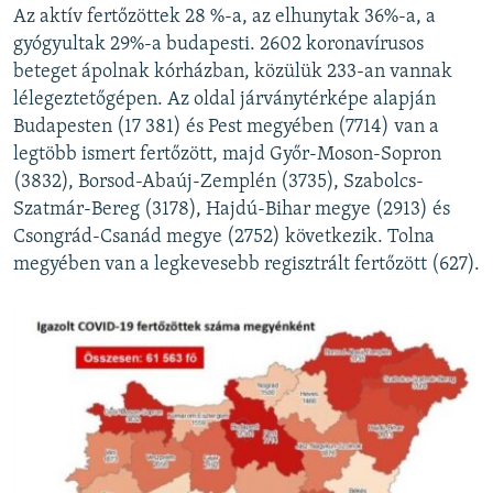
Az aktív fertőzöttek 28 %-a, az elhunytak 36%-a, a
gyógyultak 29%-a budapesti. 2602 koronavírusos
beteget ápolnak kórházban, közülük 233-an vannak
lélegeztetőgépen. Az oldal járványtérképe alapján
Budapesten (17 381) és Pest megyében (7714) van a
legtöbb ismert fertőzött, majd Győr-Moson-Sopron
(3832), Borsod-Abaúj-Zemplén (3735), Szabolcs-
Szatmár-Bereg (3178), Hajdú-Bihar megye (2913) és
Csongrád-Csanád megye (2752) következik. Tolna
megyében van a legkevesebb regisztrált fertőzött (627).