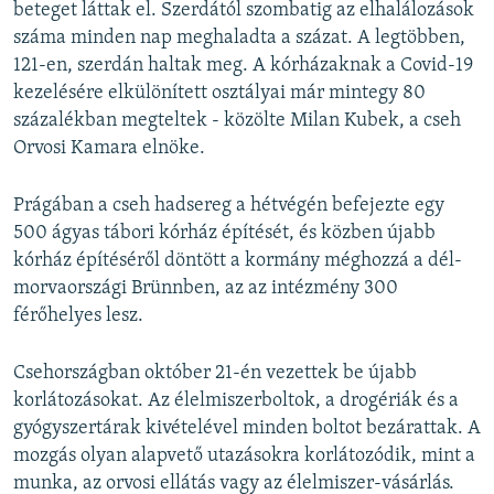
beteget láttak el. Szerdától szombatig az elhalálozások
száma minden nap meghaladta a százat. A legtöbben,
121-en, szerdán haltak meg. A kórházaknak a Covid-19
kezelésére elkülönített osztályai már mintegy 80
százalékban megteltek - közölte Milan Kubek, a cseh
Orvosi Kamara elnöke.
Prágában a cseh hadsereg a hétvégén befejezte egy
500 ágyas tábori kórház építését, és közben újabb
kórház építéséről döntött a kormány méghozzá a dél-
morvaországi Brünnben, az az intézmény 300
férőhelyes lesz.
Csehországban október 21-én vezettek be újabb
korlátozásokat. Az élelmiszerboltok, a drogériák és a
gyógyszertárak kivételével minden boltot bezárattak. A
mozgás olyan alapvető utazásokra korlátozódik, mint a
munka, az orvosi ellátás vagy az élelmiszer-vásárlás.