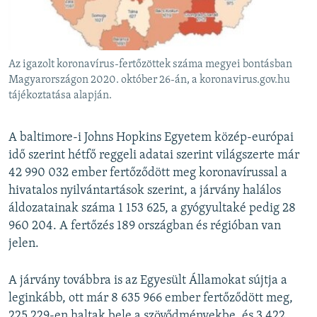
Az igazolt koronavírus-fertőzöttek száma megyei bontásban
Magyarországon 2020. október 26-án, a koronavirus.gov.hu
tájékoztatása alapján.
A baltimore-i Johns Hopkins Egyetem közép-európai
idő szerint hétfő reggeli adatai szerint világszerte már
42 990 032 ember fertőződött meg koronavírussal a
hivatalos nyilvántartások szerint, a járvány halálos
áldozatainak száma 1 153 625, a gyógyultaké pedig 28
960 204. A fertőzés 189 országban és régióban van
jelen.
A járvány továbbra is az Egyesült Államokat sújtja a
leginkább, ott már 8 635 966 ember fertőződött meg,
225 229-en haltak bele a szövődményekbe, és 3 422