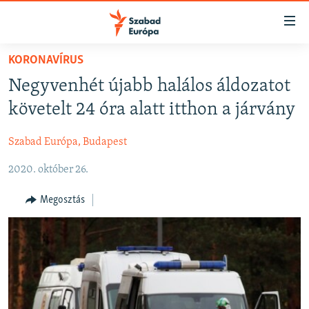
Akadálymentes
mód
Ugrás
KORONAVÍRUS
a
NAPIRENDEN
Negyvenhét újabb halálos áldozatot
fő
AKTUÁLIS
oldalra
követelt 24 óra alatt itthon a járvány
FELIRATKOZÁS
PODCASTOK
Ugrás
a
Szabad Európa, Budapest
VIDEÓK
tartalomjegyzékre
Spotify
2020. október 26.
ELEMZŐ
Ugrás
a
NER15
Megosztás
Feliratkozás
keresésre
SZABADON
TÁRSADALOM
DEMOKRÁCIA
A PÉNZ NYOMÁBAN