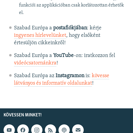
funkciói az applikációban csak korlátozottan érhetők
el.
Szabad Európa a
postafiókjában
: kérje
ingyenes hírlevelünket
, hogy elsőként
értesüljön cikkeinkről!
Szabad Európa a
YouTube
-on: iratkozzon fel
videócsatornánkra
!
Szabad Európa az
Instagramon
is:
kövesse
látványos és informatív oldalunkat
! ​
KÖVESSEN MINKET!