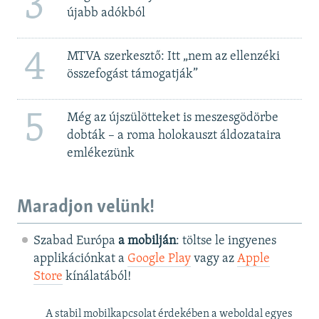
3
újabb adókból
4
MTVA szerkesztő: Itt „nem az ellenzéki
összefogást támogatják”
5
Még az újszülötteket is meszesgödörbe
dobták – a roma holokauszt áldozataira
emlékezünk
Maradjon velünk!
Szabad Európa
a mobilján
: töltse le ingyenes
applikációnkat a
Google Play
vagy az
Apple
Store
kínálatából!
A stabil mobilkapcsolat érdekében a weboldal egyes