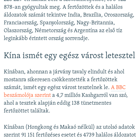
878-an gyógyultak meg. A fertőzöttek és a halálos
áldozatok számát tekintve India, Brazília, Oroszország,
Franciaország, Spanyolország, Nagy-Britannia,
Olaszország, Németország és Argentína az első tíz
leginkább érintett ország sorrendje.
Kína ismét egy egész várost letesztel
Kínában, ahonnan a járvány tavaly elindult és ahol
mostanra sikeresen csökkentették a fertőzöttek
számát, ismét egy egész várost tesztelnek le.
A BBC
beszámolója szerint
a 4,7 milliós Kashgarról van szó,
ahol a tesztek alapján eddig 138 tünetmentes
fertőzöttet találtak.
Kínában (Hongkong és Makaó nélkül) az utolsó adatok
szerint 91 151 fertőzéses esetet és 4739 halálos áldozatot