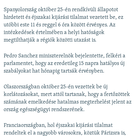
Spanyolország október 25-én rendkívüli állapotot
hirdetett és éjszakai kijárási tilalmat vezetett be, ez
utóbbi este 11 és reggel 6 óra között érvényes. Az
intézkedések értelmében a helyi hatóságok
megtilthatják a régiók közötti utazást is.
Pedro Sanchez miniszterelnök bejelentette, felkéri a
parlamentet, hogy az eredetileg 15 napra hatályos új
szabályokat hat hónapig tartsák érvényben.
Olaszországban október 25-én vezettek be új
korlátozásokat, mert attól tartanak, hogy a fertőzöttek
számának emelkedése hatalmas megterhelést jelent az
ország egészségügyi rendszerének.
Franciaországban, hol éjszakai kijárási tilalmat
rendeltek el a nagyobb városokra, köztük Párizsra is,