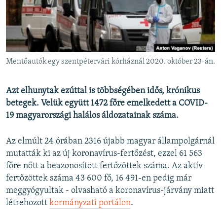
EURÓPAI UNIÓ
VILÁG
KLÍMAVÁLTOZÁS
A MÚLT TANULSÁGAI
Mentőautók egy szentpétervári kórháznál 2020. október 23-án.
KÖVESSEN MINKET!
Azt elhunytak ezúttal is többségében idős, krónikus
betegek. Velük együtt 1472 főre emelkedett a COVID-
19 magyarországi halálos áldozatainak száma.
Valamennyi RFE/RL weboldal
Az elmúlt 24 órában 2316 újabb magyar állampolgárnál
mutatták ki az új koronavírus-fertőzést, ezzel 61 563
főre nőtt a beazonosított fertőzöttek száma. Az aktív
fertőzöttek száma 43 600 fő, 16 491-en pedig már
meggyógyultak - olvasható a koronavírus-járvány miatt
létrehozott
kormányzati portálon
.