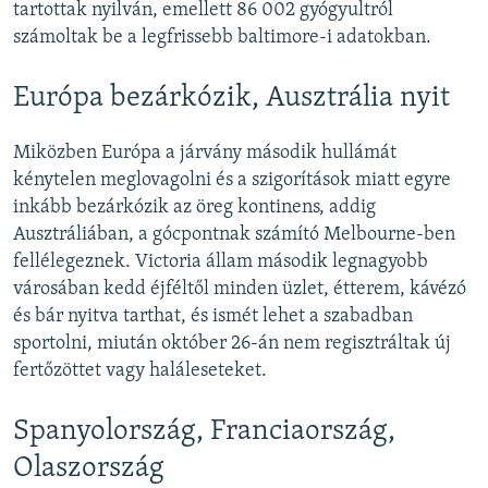
tartottak nyilván, emellett 86 002 gyógyultról
számoltak be a legfrissebb baltimore-i adatokban.
Európa bezárkózik, Ausztrália nyit
Miközben Európa a járvány második hullámát
kénytelen meglovagolni és a szigorítások miatt egyre
inkább bezárkózik az öreg kontinens, addig
Ausztráliában, a gócpontnak számító Melbourne-ben
fellélegeznek. Victoria állam második legnagyobb
városában kedd éjféltől minden üzlet, étterem, kávézó
és bár nyitva tarthat, és ismét lehet a szabadban
sportolni, miután október 26-án nem regisztráltak új
fertőzöttet vagy haláleseteket.
Spanyolország, Franciaország,
Olaszország