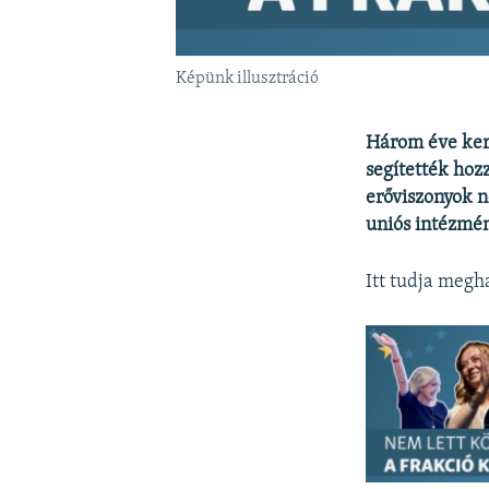
Képünk illusztráció
Három éve kere
segítették hoz
erőviszonyok 
uniós intézmén
Itt tudja megha