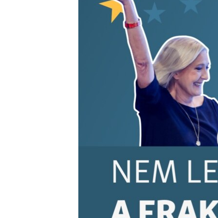
EURÓPAI UNIÓ
VILÁG
KLÍMAVÁLTOZÁS
A MÚLT TANULSÁGAI