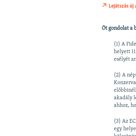
Lejátszás új
Öt gondolat a 
(1) A Fid
helyett 1
esélyét a
(2) A nép
Konzervat
előbbinél
akadály l
ahhoz, ho
(3) Az EC
egy helye