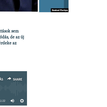
sztások sem
ódás, de az új
érdeke az
ÁS
SHARE
11:22