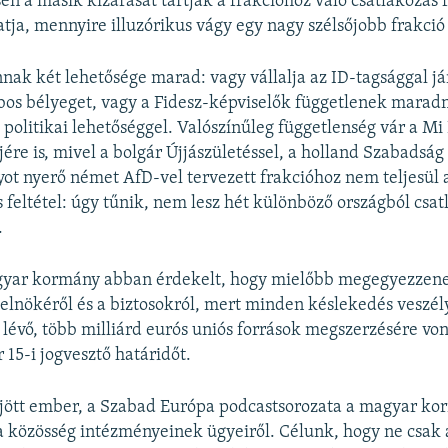
en a másik kizárását tartják a frakcióhoz való csatlakozás 
atja, mennyire illuzórikus vágy egy nagy szélsőjobb frakció
nak két lehetősége marad: vagy vállalja az ID-tagsággal já
bos bélyeget, vagy a Fidesz-képviselők függetlenek marad
politikai lehetőséggel. Valószínűleg függetlenség vár a M
jére is, mivel a bolgár Újjászületéssel, a holland Szabadság 
ot nyerő német AfD-vel tervezett frakcióhoz nem teljesül 
 feltétel: úgy tűnik, nem lesz hét különböző országból csa
.
gyar kormány abban érdekelt, hogy mielőbb megegyezzene
 elnökéről és a biztosokról, mert minden késlekedés veszél
lévő, több milliárd eurós uniós források megszerzésére vo
15-i jogvesztő határidőt.
 jött ember, a Szabad Európa podcastsorozata a magyar ko
a közösség intézményeinek ügyeiről. Célunk, hogy ne csak