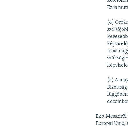
kölcsönös
Ez is mut
(4) Orbán
szélsőjob
kevesebb 
képviselő
most nagy
szükséges
képviselő
(5) A ma
Bizottság
függőben 
december 
Ez a Messziről
Európai Unió, 