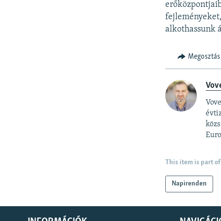
erőközpontjai
fejleményeket,
alkothassunk á
Megosztás
Vov
Vove
évti
közs
Euro
This item is part of
Napirenden