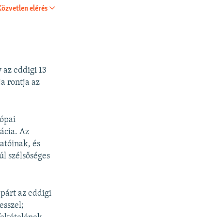
Közvetlen elérés
SHARE
 az eddigi 13
a rontja az
rópai
ácia. Az
atóinak, és
úl szélsőséges
párt az eddigi
esszel;