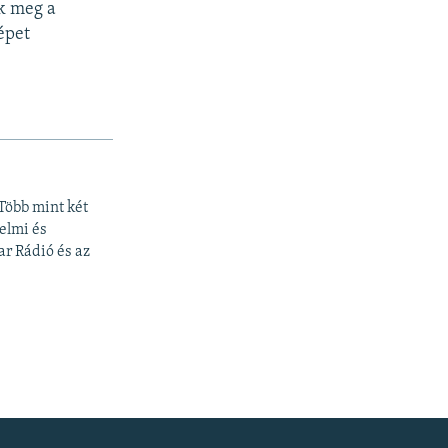
k meg a
épet
Több mint két
elmi és
r Rádió és az