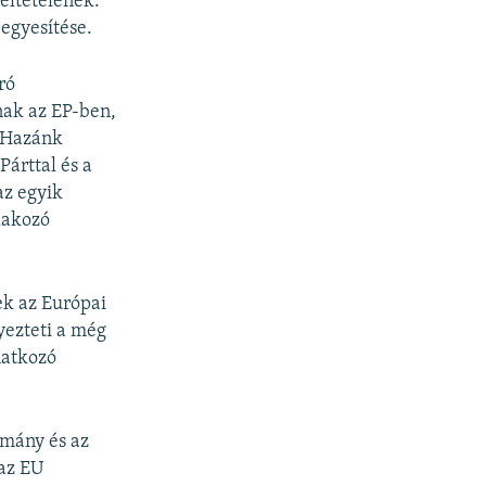
feltételének.
 egyesítése.
ró
nak az EP-ben,
i Hazánk
Párttal és a
az egyik
tlakozó
k az Európai
yezteti a még
natkozó
rmány és az
 az EU