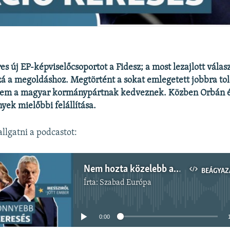
s új EP-képviselőcsoportot a Fidesz; a most lezajlott vála
zá a megoldáshoz. Megtörtént a sokat emlegetett jobbra tol
nem a magyar kormánypártnak kedveznek. Közben Orbán 
yek mielőbbi felállítása.
llgatni a podcastot:
Nem hozta közelebb az új szélsőjobb frakcióalakítást az EP-választás
BEÁGYAZ
Írta:
Szabad Európa
Jelenleg nincs elérhető tartalom
0:00