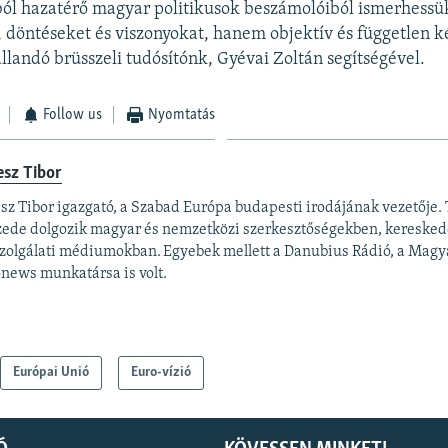
ból hazatérő magyar politikusok beszámolóiból ismerhessü
 döntéseket és viszonyokat, hanem objektív és független k
llandó brüsszeli tudósítónk, Gyévai Zoltán segítségével.
Follow us
Nyomtatás
esz Tibor
sz Tibor igazgató, a Szabad Európa budapesti irodájának vezetője. 
zede dolgozik magyar és nemzetközi szerkesztőségekben, keresked
zolgálati médiumokban. Egyebek mellett a Danubius Rádió, a Magya
news munkatársa is volt.
Európai Unió
Euro-vízió