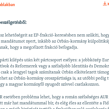
 ablakban
BEÁGYAZÁS
beszélgetésből:
esz lehetőségeit az EP-frakció-keresésben nem szűkíti, hogy
1 mandátumot nyert, inkább az Orbán-kormány külpolitikáj
nnak, hogy a megcélzott frakció befogadja.
párti kilépés után két pártcsoport esélyes: a jobbközép Eu
ívok és Reformerek vagy a szélsőjobb Identitás és Demokr
 csak a lengyel tagok számítanak Orbán elkötelezett támog
ehet az Orbán-kormány oroszpártisága is, az utóbbi pedig t
gy a magyar kormányfő nyugodt szívvel csatlakozzon.
R esetében probléma lehet, hogy a román szélsőséges AUR 
tt már hat mandátummal bír, és elég éles az ellentéte a Fid