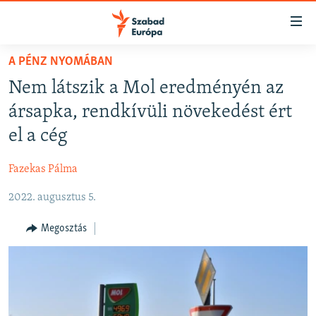
Akadálymentes
mód
Ugrás
A PÉNZ NYOMÁBAN
a
NAPIRENDEN
Nem látszik a Mol eredményén az
fő
AKTUÁLIS
oldalra
ársapka, rendkívüli növekedést ért
FELIRATKOZÁS
PODCASTOK
Ugrás
el a cég
a
VIDEÓK
tartalomjegyzékre
Fazekas Pálma
Spotify
ELEMZŐ
Ugrás
a
2022. augusztus 5.
NER15
Feliratkozás
keresésre
SZABADON
Megosztás
TÁRSADALOM
DEMOKRÁCIA
A PÉNZ NYOMÁBAN