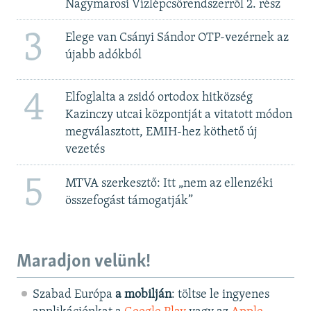
Nagymarosi Vízlépcsőrendszerről 2. rész
3
Elege van Csányi Sándor OTP-vezérnek az
újabb adókból
4
Elfoglalta a zsidó ortodox hitközség
Kazinczy utcai központját a vitatott módon
megválasztott, EMIH-hez köthető új
vezetés
5
MTVA szerkesztő: Itt „nem az ellenzéki
összefogást támogatják”
Maradjon velünk!
Szabad Európa
a mobilján
: töltse le ingyenes