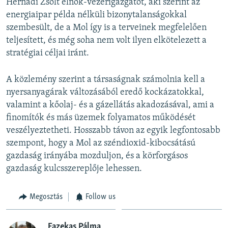
Hernádi Zsolt elnök-vezérigazgatót, aki szerint az
energiaipar példa nélküli bizonytalanságokkal
szembesült, de a Mol így is a terveinek megfelelően
teljesített, és még soha nem volt ilyen elkötelezett a
stratégiai céljai iránt.
A közlemény szerint a társaságnak számolnia kell a
nyersanyagárak változásából eredő kockázatokkal,
valamint a kőolaj- és a gázellátás akadozásával, ami a
finomítók és más üzemek folyamatos működését
veszélyeztetheti. Hosszabb távon az egyik legfontosabb
szempont, hogy a Mol az széndioxid-kibocsátású
gazdaság irányába mozduljon, és a körforgásos
gazdaság kulcsszereplője lehessen.
Megosztás
Follow us
Fazekas Pálma