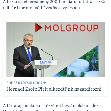
A tiszta üzleti eredmény 200,1 milliárd forintról 540,5
milliárd forintra nőtt éves összevetésben.
EHHEZ KAPCSOLÓDÓAN:
Hernádi Zsolt: Picit elkezdtünk hazardírozni
A társaság honlapján közzétett beszámolóban idézik