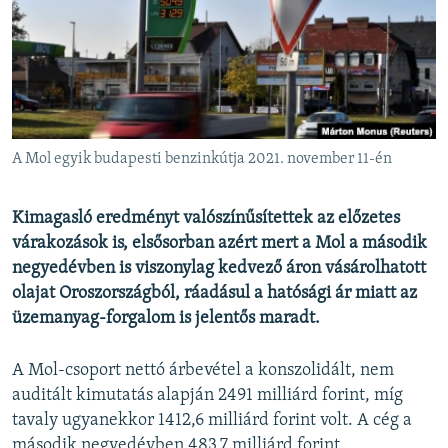
EURÓPAI UNIÓ
VILÁG
KLÍMAVÁLTOZÁS
A MÚLT TANULSÁGAI
A Mol egyik budapesti benzinkútja 2021. november 11-én
KÖVESSEN MINKET!
Kimagasló eredményt valószínűsítettek az előzetes
várakozások is, elsősorban azért mert a Mol a második
negyedévben is viszonylag kedvező áron vásárolhatott
Valamennyi RFE/RL weboldal
olajat Oroszországból, ráadásul a hatósági ár miatt az
üzemanyag-forgalom is jelentős maradt.
A Mol-csoport nettó árbevétel a konszolidált, nem
auditált kimutatás alapján 2491 milliárd forint, míg
tavaly ugyanekkor 1412,6 milliárd forint volt. A cég a
második negyedévben 483,7 milliárd forint