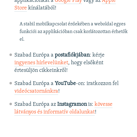
applikációnkat a
Google Play
vagy az
Apple
Store
kínálatából!
A stabil mobilkapcsolat érdekében a weboldal egyes
funkciói az applikációban csak korlátozottan érhetők
el.
Szabad Európa a
postafiókjában
: kérje
ingyenes hírlevelünket
, hogy elsőként
értesüljön cikkeinkről!
Szabad Európa a
YouTube
-on: iratkozzon fel
videócsatornánkra
!
Szabad Európa az
Instagramon
is:
kövesse
látványos és informatív oldalunkat
! ​