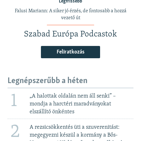
Legfrissebb
Falusi Mariann: A siker jó érzés, de fontosabb a hozzá
vezető út
Szabad Európa Podcastok
Feliratkozás
Legnépszerűbb a héten
1
„A halottak oldalán nem áll senki” –
mondja a harctéri maradványokat
elszállító önkéntes
2
A rezsicsökkentés üti a szuverenitást:
megegyezni készül a kormány a Bős-