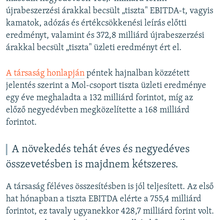
újrabeszerzési árakkal becsült „tiszta" EBITDA-t, vagyis
kamatok, adózás és értékcsökkenési leírás előtti
eredményt, valamint és 372,8 milliárd újrabeszerzési
árakkal becsült „tiszta" üzleti eredményt ért el.
A társaság honlapján
péntek hajnalban közzétett
jelentés szerint a Mol-csoport tiszta üzleti eredménye
egy éve meghaladta a 132 milliárd forintot, míg az
előző negyedévben megközelítette a 168 milliárd
forintot.
A növekedés tehát éves és negyedéves
összevetésben is majdnem kétszeres.
A társaság féléves összesítésben is jól teljesített. Az első
hat hónapban a tiszta EBITDA elérte a 755,4 milliárd
forintot, ez tavaly ugyanekkor 428,7 milliárd forint volt.