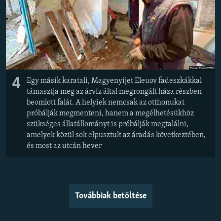
4
Egy másik karatali, Magyenyijet Eleuov fadeszkákkal
támasztja meg az árvíz által megrongált háza részben
beomlott falát. A helyiek nemcsak az otthonukat
próbálják megmenteni, hanem a megélhetésükhöz
szükséges állatállományt is próbálják megtalálni,
amelyek közül sok elpusztult az áradás következtében,
és most az utcán hever
Továbbiak betöltése