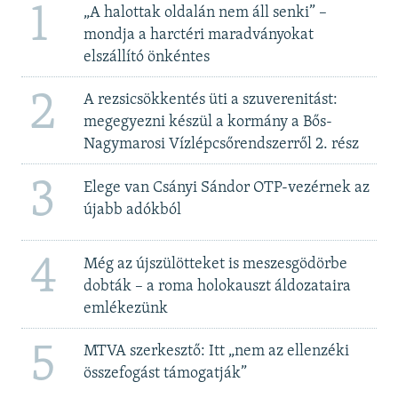
1
„A halottak oldalán nem áll senki” –
mondja a harctéri maradványokat
elszállító önkéntes
2
A rezsicsökkentés üti a szuverenitást:
megegyezni készül a kormány a Bős-
Nagymarosi Vízlépcsőrendszerről 2. rész
3
Elege van Csányi Sándor OTP-vezérnek az
újabb adókból
4
Még az újszülötteket is meszesgödörbe
dobták – a roma holokauszt áldozataira
emlékezünk
5
MTVA szerkesztő: Itt „nem az ellenzéki
összefogást támogatják”