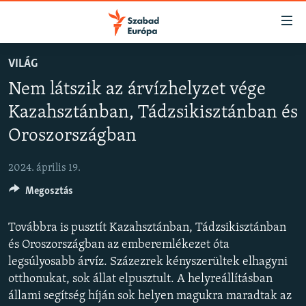
Akadálymentes
mód
Ugrás
VILÁG
a
NAPIRENDEN
Nem látszik az árvízhelyzet vége
fő
AKTUÁLIS
oldalra
Kazahsztánban, Tádzsikisztánban és
FELIRATKOZÁS
PODCASTOK
Ugrás
Oroszországban
a
VIDEÓK
tartalomjegyzékre
Spotify
2024. április 19.
ELEMZŐ
Ugrás
a
Megosztás
NER15
Feliratkozás
keresésre
SZABADON
Továbbra is pusztít Kazahsztánban, Tádzsikisztánban
és Oroszországban az emberemlékezet óta
TÁRSADALOM
legsúlyosabb árvíz. Százezrek kényszerültek elhagyni
DEMOKRÁCIA
otthonukat, sok állat elpusztult. A helyreállításban
A PÉNZ NYOMÁBAN
állami segítség híján sok helyen magukra maradtak az