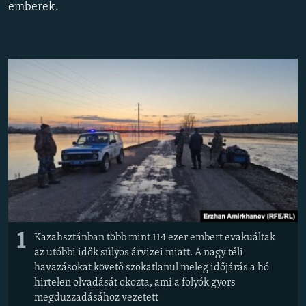
emberek.
EURÓPAI UNIÓ
VILÁG
KLÍMAVÁLTOZÁS
A MÚLT TANULSÁGAI
KÖVESSEN MINKET!
Valamennyi RFE/RL weboldal
1
Kazahsztánban több mint 114 ezer embert evakuáltak
az utóbbi idők súlyos árvizei miatt. A nagy téli
havazásokat követő szokatlanul meleg időjárás a hó
hirtelen olvadását okozta, ami a folyók gyors
megduzzadásához vezetett