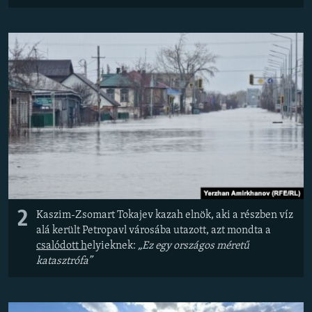
2
Kaszim-Zsomart Tokajev kazah elnök, aki a részben víz
alá került Petropavl városába utazott, azt mondta a
csalódott h
elyieknek:
„Ez egy országos méretű
katasztrófa”