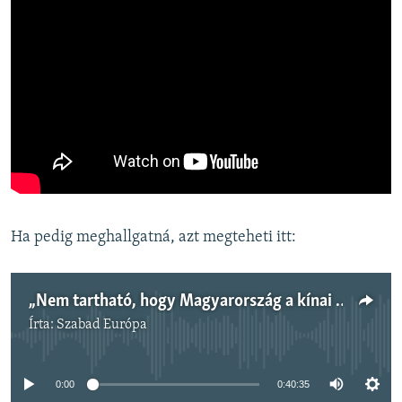
Ha pedig meghallgatná, azt megteheti itt:
„Nem tartható, hogy Magyarország a kínai és az orosz érdekekhez orientálódjon” – washingtoni szakértő
Írta:
Szabad Európa
Jelenleg nincs elérhető tartalom
0:00
0:40:35