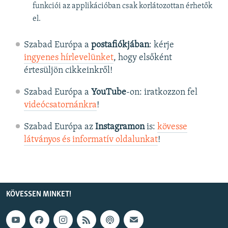
funkciói az applikációban csak korlátozottan érhetők
el.
Szabad Európa a
postafiókjában
: kérje
ingyenes hírlevelünket
, hogy elsőként
értesüljön cikkeinkről!
Szabad Európa a
YouTube
-on: iratkozzon fel
videócsatornánkra
!
Szabad Európa az
Instagramon
is:
kövesse
látványos és informatív oldalunkat
! ​
KÖVESSEN MINKET!