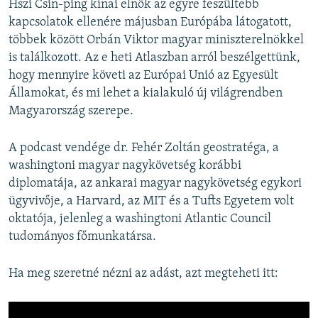
Hszi Csin-ping kínai elnök az egyre feszültebb
kapcsolatok ellenére májusban Európába látogatott,
többek között Orbán Viktor magyar miniszterelnökkel
is találkozott. Az e heti Atlaszban arról beszélgettünk,
hogy mennyire követi az Európai Unió az Egyesült
Államokat, és mi lehet a kialakuló új világrendben
Magyarország szerepe.
A podcast vendége dr. Fehér Zoltán geostratéga, a
washingtoni magyar nagykövetség korábbi
diplomatája, az ankarai magyar nagykövetség egykori
ügyvivője, a Harvard, az MIT és a Tufts Egyetem volt
oktatója, jelenleg a washingtoni Atlantic Council
tudományos főmunkatársa.
Ha meg szeretné nézni az adást, azt megteheti itt: