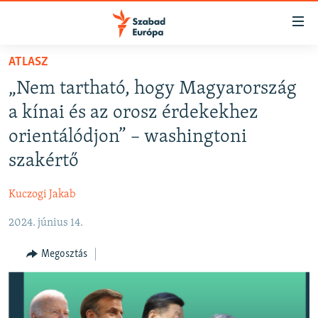
Akadálymentes
mód
Ugrás
ATLASZ
a
NAPIRENDEN
„Nem tartható, hogy Magyarország
fő
AKTUÁLIS
oldalra
a kínai és az orosz érdekekhez
FELIRATKOZÁS
PODCASTOK
Ugrás
orientálódjon” – washingtoni
a
VIDEÓK
szakértő
tartalomjegyzékre
Spotify
ELEMZŐ
Ugrás
Kuczogi Jakab
a
NER15
Feliratkozás
keresésre
2024. június 14.
SZABADON
TÁRSADALOM
Megosztás
DEMOKRÁCIA
A PÉNZ NYOMÁBAN