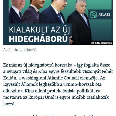
EURÓPAI UNIÓ
VILÁG
KLÍMAVÁLTOZÁS
A MÚLT TANULSÁGAI
KÖVESSEN MINKET!
Az új hidegháború?
Ez már az új hidegháború korszaka – így foglalta össze
Valamennyi RFE/RL weboldal
a nyugati világ és Kína egyre feszültebb viszonyát Fehér
Zoltán, a washingtoni Atlantic Council elemzője. Az
Egyesült Államok legkésőbb a Trump-korszak óta
elkezdte a Kína elleni protekcionista politikát, és
mostanra az Európai Unió is egyre inkább csatlakozik
hozzá.