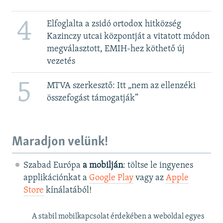
4
Elfoglalta a zsidó ortodox hitközség
Kazinczy utcai központját a vitatott módon
megválasztott, EMIH-hez köthető új
vezetés
5
MTVA szerkesztő: Itt „nem az ellenzéki
összefogást támogatják”
Maradjon velünk!
Szabad Európa
a mobilján
: töltse le ingyenes
applikációnkat a
Google Play
vagy az
Apple
Store
kínálatából!
A stabil mobilkapcsolat érdekében a weboldal egyes