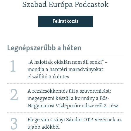
Szabad Európa Podcastok
Feliratkozás
Legnépszerűbb a héten
1
„A halottak oldalán nem áll senki” –
mondja a harctéri maradványokat
elszállító önkéntes
2
A rezsicsökkentés üti a szuverenitást:
megegyezni készül a kormány a Bős-
Nagymarosi Vízlépcsőrendszerről 2. rész
3
Elege van Csányi Sándor OTP-vezérnek az
újabb adókból