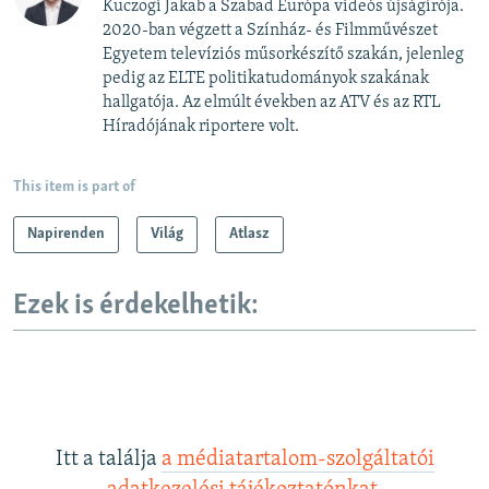
Kuczogi Jakab a Szabad Európa videós újságírója.
2020-ban végzett a Színház- és Filmművészet
Egyetem televíziós műsorkészítő szakán, jelenleg
pedig az ELTE politikatudományok szakának
hallgatója. Az elmúlt években az ATV és az RTL
Híradójának riportere volt.
This item is part of
Napirenden
Világ
Atlasz
Ezek is érdekelhetik:
Itt a találja
a médiatartalom-szolgáltatói