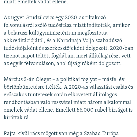
miatt emeltek vádat ellene.
Az ügyet Grudzilovics egy 2020-as tiltakozó
felvonulásról szóló tudósítása miatt indították, amikor
a belarusz külügyminisztérium megfosztotta
akkreditációjától, és a Narodnaja Volja szabadúszó
tudósítójaként és szerkesztőjeként dolgozott. 2020-ban
tizenöt napot töltött fogdában, mert állítólag részt vett
az egyik felvonuláson, ahol újságíróként dolgozott.
Március 3-án Oleget – a politikai foglyot – másfél év
börtönbüntetésre ítélték. A 2020-as választási csalás és
erőszakos tüntetések során elkövetett állítólagos
rendbontásban való részvétel miatt három alkalommal
emeltek vádat ellene. Emellett 56.000 rubel bírságot is
kiróttak rá.
Rajta kívül rács mögött van még a Szabad Európa