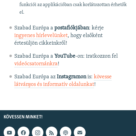
funkciói az applikációban csak korlátozottan érhetők
el.
Szabad Európa a
postafiókjában
: kérje
ingyenes hírlevelünket
, hogy elsőként
értesüljön cikkeinkről!
Szabad Európa a
YouTube
-on: iratkozzon fel
videócsatornánkra
!
Szabad Európa az
Instagramon
is:
kövesse
látványos és informatív oldalunkat
! ​
KÖVESSEN MINKET!