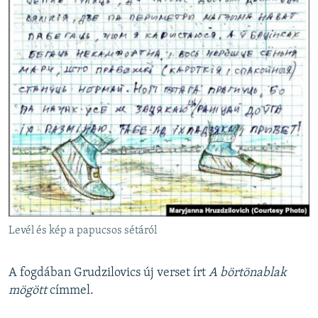
Levél és kép a papucsos sétáról
A fogdában Grudzilovics új verset írt
A börtönablak
mögött
címmel.