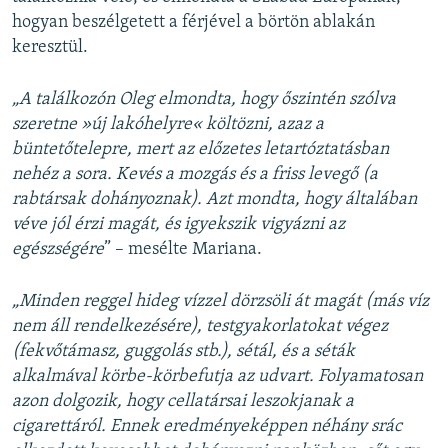
hogyan beszélgetett a férjével a börtön ablakán
keresztül.
„A találkozón Oleg elmondta, hogy őszintén szólva
szeretne »új lakóhelyre« költözni, azaz a
büntetőtelepre, mert az előzetes letartóztatásban
nehéz a sora. Kevés a mozgás és a friss levegő (a
rabtársak dohányoznak). Azt mondta, hogy általában
véve jól érzi magát, és igyekszik vigyázni az
egészségére
” – mesélte Mariana.
„Minden reggel hideg vízzel dörzsöli át magát (más víz
nem áll rendelkezésére), testgyakorlatokat végez
(fekvőtámasz, guggolás stb.), sétál, és a séták
alkalmával körbe-körbefutja az udvart. Folyamatosan
azon dolgozik, hogy cellatársai leszokjanak a
cigarettáról. Ennek eredményeképpen néhány srác