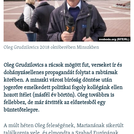
EURÓPAI UNIÓ
VILÁG
KLÍMAVÁLTOZÁS
A MÚLT TANULSÁGAI
Oleg Grudzilovics 2018 októberében Minszkben
KÖVESSEN MINKET!
Oleg Grudzilovics a rácsok mögött fut, verseket ír és
dohányzásellenes propagandát folytat a rabtársak
körében. A minszki városi bíróság döntése után
Valamennyi RFE/RL weboldal
jogerőre emelkedett politikai fogoly kollégánk ellen
hozott ítélet (másfél év börtön). Oleg továbbra is
fellebbez, de már átvitték az előzetesből egy
büntetőtelepre.
A múlt héten Oleg feleségének, Marianának sikerült
találkoznia vele, és elmondta a Szabad Európának,