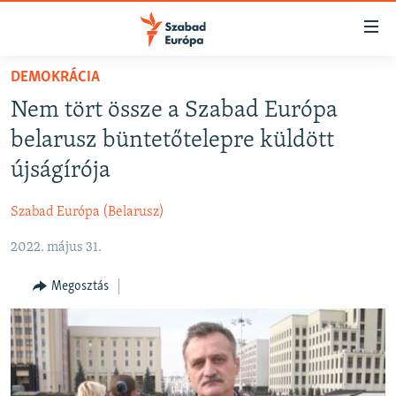
Akadálymentes
mód
Ugrás
DEMOKRÁCIA
a
NAPIRENDEN
Nem tört össze a Szabad Európa
fő
AKTUÁLIS
oldalra
belarusz büntetőtelepre küldött
FELIRATKOZÁS
PODCASTOK
Ugrás
újságírója
a
VIDEÓK
tartalomjegyzékre
Szabad Európa (Belarusz)
Spotify
ELEMZŐ
Ugrás
a
2022. május 31.
NER15
Feliratkozás
keresésre
SZABADON
Megosztás
TÁRSADALOM
DEMOKRÁCIA
A PÉNZ NYOMÁBAN