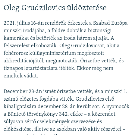
Oleg Grudzilovics üldöztetése
2021. július 16-án rendőrök érkeztek a Szabad Európa
minszki irodájába, a földre dobták a biztonsági
kamerákat és betörték az iroda három ajtaját. A
felszerelést elkobozták. Oleg Grudzilovicsot, akit a
fehérorosz külügyminisztérium megfosztott
akkreditációjától, megmotozták. Őrizetbe vették, és
tíznapos letartóztatásra ítélték. Ekkor még nem
emeltek vádat.
December 23-án ismét őrizetbe vették, és a minszki 1.
számú előzetes fogdába vitték. Grudzilovics első
kihallgatására december 28-án került sor. A nyomozók
a Büntető törvénykönyv 342. cikke – a közrendet
súlyosan sértő cselekmények szervezése és
előkészítése, illetve az azokban való aktív részvétel –