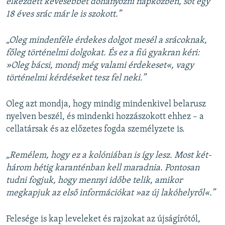
elkezdett kevesebbet dohányozni napközben, sőt egy
18 éves srác már le is szokott.”
„Oleg mindenféle érdekes dolgot mesél a srácoknak,
főleg történelmi dolgokat. És ez a fiú gyakran kéri:
»Oleg bácsi, mondj még valami érdekeset«, vagy
történelmi kérdéseket tesz fel neki.”
Oleg azt mondja, hogy mindig mindenkivel belarusz
nyelven beszél, és mindenki hozzászokott ehhez – a
cellatársak és az előzetes fogda személyzete is.
„Remélem, hogy ez a kolóniában is így lesz. Most két-
három hétig karanténban kell maradnia. Pontosan
tudni fogjuk, hogy mennyi időbe telik, amikor
megkapjuk az első információkat »az új lakóhelyről«.”
Felesége is kap leveleket és rajzokat az újságírótól,