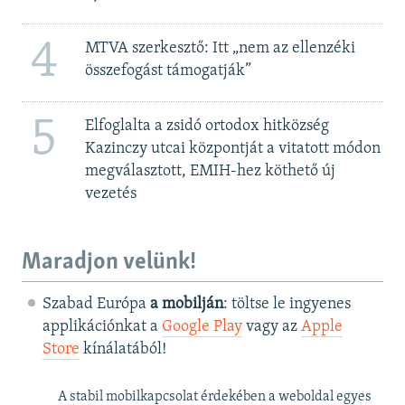
4
MTVA szerkesztő: Itt „nem az ellenzéki
összefogást támogatják”
5
Elfoglalta a zsidó ortodox hitközség
Kazinczy utcai központját a vitatott módon
megválasztott, EMIH-hez köthető új
vezetés
Maradjon velünk!
Szabad Európa
a mobilján
: töltse le ingyenes
applikációnkat a
Google Play
vagy az
Apple
Store
kínálatából!
A stabil mobilkapcsolat érdekében a weboldal egyes