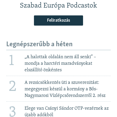
Szabad Európa Podcastok
Feliratkozás
Legnépszerűbb a héten
1
„A halottak oldalán nem áll senki” –
mondja a harctéri maradványokat
elszállító önkéntes
2
A rezsicsökkentés üti a szuverenitást:
megegyezni készül a kormány a Bős-
Nagymarosi Vízlépcsőrendszerről 2. rész
3
Elege van Csányi Sándor OTP-vezérnek az
újabb adókból