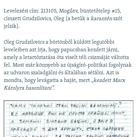
Levelezési cím: 213105, Mogilev, büntetőtelep #15,
címzett Grudzilovics, Oleg (a betűk a
karantén
szót
jelzik).
Oleg Grudzilovics a börtönből küldött legutóbbi
leveleiben azt írja, hogy papucsban kezdett járni,
amely a letartóztatása óta viselt téli csizmáját váltotta
fel. Most már könnyebb az újságíró-politikai fogolynak
az udvaron szaladgálni és általában sétálni. Azt is
mondta, hogy levágatta a haját, mert
„kezdett Marx
Károlyra hasonlítani”.