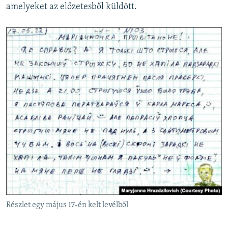
amelyeket az előzetesből küldött.
Részlet egy május 17-én kelt levélből