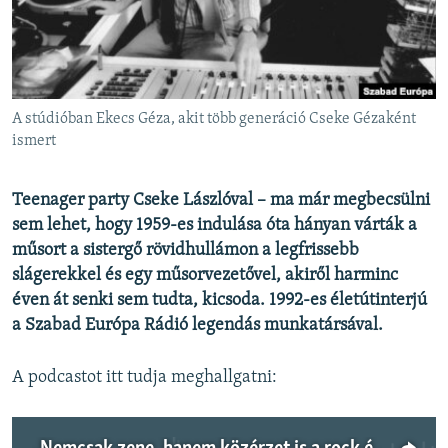
EURÓPAI UNIÓ
VILÁG
KLÍMAVÁLTOZÁS
A stúdióban Ekecs Géza, akit több generáció Cseke Gézaként
A MÚLT TANULSÁGAI
ismert
KÖVESSEN MINKET!
Teenager party Cseke Lászlóval – ma már megbecsülni
sem lehet, hogy 1959-es indulása óta hányan várták a
műsort a sistergő rövidhullámon a legfrissebb
Valamennyi RFE/RL weboldal
slágerekkel és egy műsorvezetővel, akiről harminc
éven át senki sem tudta, kicsoda. 1992-es életútinterjú
a Szabad Európa Rádió legendás munkatársával.
A podcastot itt tudja meghallgatni: