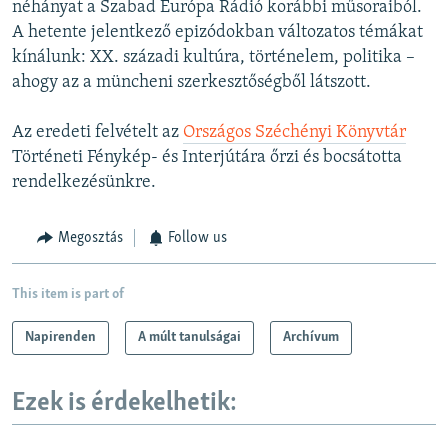
néhányat a Szabad Európa Rádió korábbi műsoraiból.
A hetente jelentkező epizódokban változatos témákat
kínálunk: XX. századi kultúra, történelem, politika –
ahogy az a müncheni szerkesztőségből látszott.
Az eredeti felvételt az
Országos Széchényi Könyvtár
Történeti Fénykép- és Interjútára őrzi és bocsátotta
rendelkezésünkre.
Megosztás
Follow us
This item is part of
Napirenden
A múlt tanulságai
Archívum
Ezek is érdekelhetik: