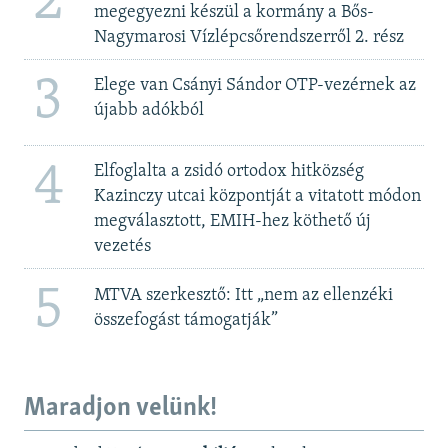
2
megegyezni készül a kormány a Bős-
Nagymarosi Vízlépcsőrendszerről 2. rész
3
Elege van Csányi Sándor OTP-vezérnek az
újabb adókból
4
Elfoglalta a zsidó ortodox hitközség
Kazinczy utcai központját a vitatott módon
megválasztott, EMIH-hez köthető új
vezetés
5
MTVA szerkesztő: Itt „nem az ellenzéki
összefogást támogatják”
Maradjon velünk!