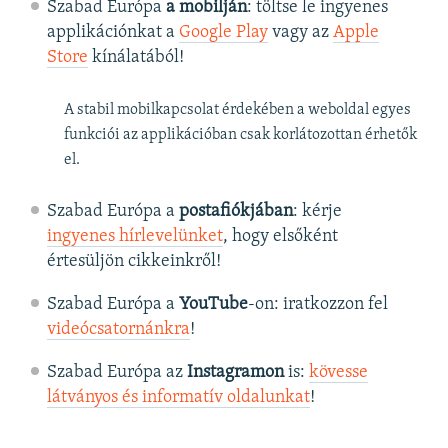
Szabad Európa
a mobilján
: töltse le ingyenes
applikációnkat a
Google Play
vagy az
Apple
Store
kínálatából!
A stabil mobilkapcsolat érdekében a weboldal egyes
funkciói az applikációban csak korlátozottan érhetők
el.
Szabad Európa a
postafiókjában
: kérje
ingyenes hírlevelünket
, hogy elsőként
értesüljön cikkeinkről!
Szabad Európa a
YouTube
-on: iratkozzon fel
videócsatornánkra
!
Szabad Európa az
Instagramon
is:
kövesse
látványos és informatív oldalunkat
! ​