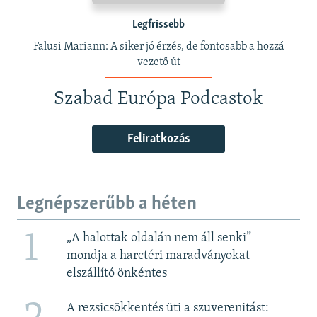
Legfrissebb
Falusi Mariann: A siker jó érzés, de fontosabb a hozzá
vezető út
Szabad Európa Podcastok
Feliratkozás
Legnépszerűbb a héten
1
„A halottak oldalán nem áll senki” –
mondja a harctéri maradványokat
elszállító önkéntes
A rezsicsökkentés üti a szuverenitást: