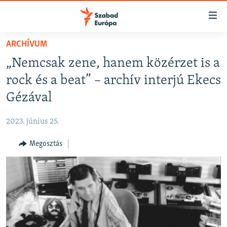
Akadálymentes
mód
Ugrás
ARCHÍVUM
a
NAPIRENDEN
„Nemcsak zene, hanem közérzet is a
fő
AKTUÁLIS
oldalra
rock és a beat” – archív interjú Ekecs
FELIRATKOZÁS
PODCASTOK
Ugrás
Gézával
a
VIDEÓK
tartalomjegyzékre
2023. június 25.
Spotify
ELEMZŐ
Ugrás
a
Megosztás
NER15
Feliratkozás
keresésre
SZABADON
TÁRSADALOM
DEMOKRÁCIA
A PÉNZ NYOMÁBAN