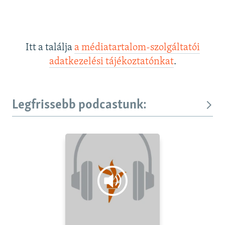
Itt a találja
a médiatartalom-szolgáltatói
adatkezelési tájékoztatónkat
.
Legfrissebb podcastunk: