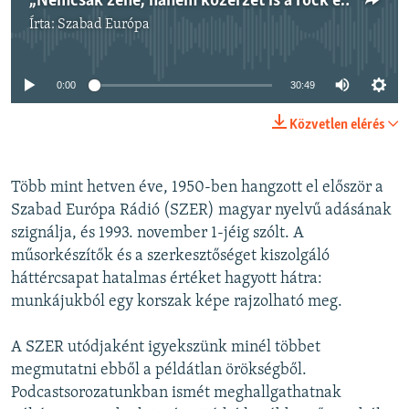
„Nemcsak zene, hanem közérzet is a rock és a beat” – archív interjú Ekecs Gézával
Írta:
Szabad Európa
Jelenleg nincs elérhető tartalom
0:00
30:49
Közvetlen elérés
Több mint hetven éve, 1950-ben hangzott el először a
Szabad Európa Rádió (SZER) magyar nyelvű adásának
szignálja, és 1993. november 1-jéig szólt. A
műsorkészítők és a szerkesztőséget kiszolgáló
háttércsapat hatalmas értéket hagyott hátra:
munkájukból egy korszak képe rajzolható meg.
A SZER utódjaként igyekszünk minél többet
megmutatni ebből a példátlan örökségből.
Podcastsorozatunkban ismét meghallgathatnak