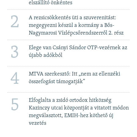
elszállító önkéntes
2
A rezsicsökkentés üti a szuverenitást:
megegyezni készül a kormány a Bős-
Nagymarosi Vízlépcsőrendszerről 2. rész
3
Elege van Csányi Sándor OTP-vezérnek az
újabb adókból
4
MTVA szerkesztő: Itt „nem az ellenzéki
összefogást támogatják”
5
Elfoglalta a zsidó ortodox hitközség
Kazinczy utcai központját a vitatott módon
megválasztott, EMIH-hez köthető új
vezetés