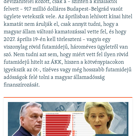
devizahitelei között, csak a – szintén a kínaiaktól
felvett – 917 millió dolláros Budapest–Belgrád vasút
ügylete vetekszik vele. Az áprilisban lehívott kínai hitel
kamatát nem árulják el, csak annyit tudni, hogy a
magyar állam változó kamatozással vette fel, és hogy
2027. április 19-én kell törleszteni – vagyis egy
viszonylag rövid futamidejű, hároméves ügyletről van
szó. Nem tudni azt sem, hogy miért vett fel ilyen rövid
futamidejű hitelt az ÁKK, hiszen a kötvénypiacokon
igyekszik az öt-, tízéves vagy még hosszabb futamidejű
adósságok felé tolni a magyar államadósság
finanszírozását.