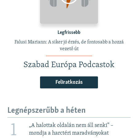
Legfrissebb
Falusi Mariann: A siker jó érzés, de fontosabb a hozzá
vezető út
Szabad Európa Podcastok
Feliratkozás
Legnépszerűbb a héten
1
„A halottak oldalán nem áll senki” –
mondja a harctéri maradványokat