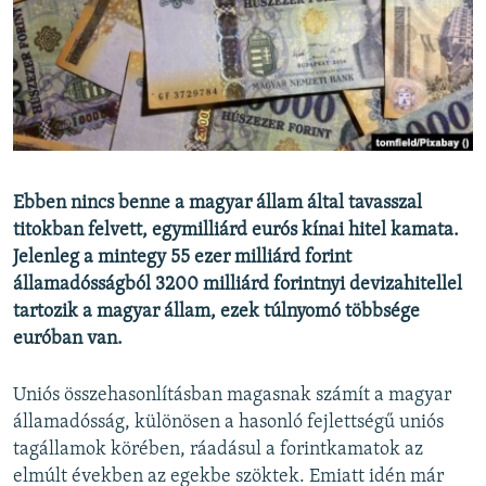
EURÓPAI UNIÓ
VILÁG
KLÍMAVÁLTOZÁS
A MÚLT TANULSÁGAI
KÖVESSEN MINKET!
Ebben nincs benne a magyar állam által tavasszal
titokban felvett, egymilliárd eurós kínai hitel kamata.
Jelenleg a mintegy 55 ezer milliárd forint
államadósságból 3200 milliárd forintnyi devizahitellel
Valamennyi RFE/RL weboldal
tartozik a magyar állam, ezek túlnyomó többsége
euróban van.
Uniós összehasonlításban magasnak számít a magyar
államadósság, különösen a hasonló fejlettségű uniós
tagállamok körében, ráadásul a forintkamatok az
elmúlt években az egekbe szöktek. Emiatt idén már