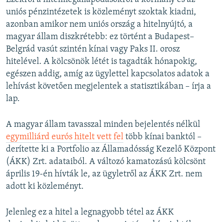
uniós pénzintézetek is közleményt szoktak kiadni,
azonban amikor nem uniós ország a hitelnyújtó, a
magyar állam diszkrétebb: ez történt a Budapest–
Belgrád vasút szintén kínai vagy Paks II. orosz
hitelével. A kölcsönök létét is tagadták hónapokig,
egészen addig, amíg az ügylettel kapcsolatos adatok a
lehívást követően megjelentek a statisztikában – írja a
lap.
A magyar állam tavasszal minden bejelentés nélkül
egymilliárd eurós hitelt vett fel
több kínai banktól –
derítette ki a Portfolio az Államadósság Kezelő Központ
(ÁKK) Zrt. adataiból. A változó kamatozású kölcsönt
április 19-én hívták le, az ügyletről az ÁKK Zrt. nem
adott ki közleményt.
Jelenleg ez a hitel a legnagyobb tétel az ÁKK