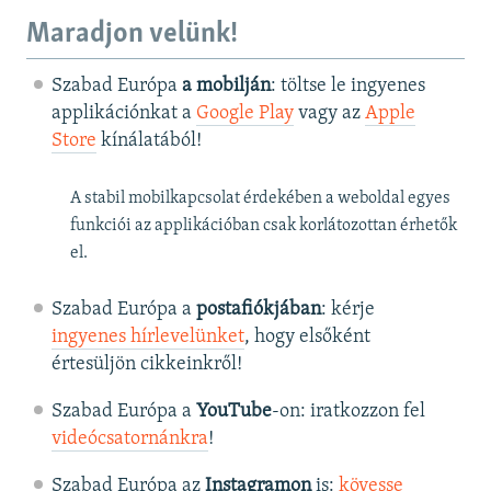
Maradjon velünk!
Szabad Európa
a mobilján
: töltse le ingyenes
applikációnkat a
Google Play
vagy az
Apple
Store
kínálatából!
A stabil mobilkapcsolat érdekében a weboldal egyes
funkciói az applikációban csak korlátozottan érhetők
el.
Szabad Európa a
postafiókjában
: kérje
ingyenes hírlevelünket
, hogy elsőként
értesüljön cikkeinkről!
Szabad Európa a
YouTube
-on: iratkozzon fel
videócsatornánkra
!
Szabad Európa az
Instagramon
is:
kövesse