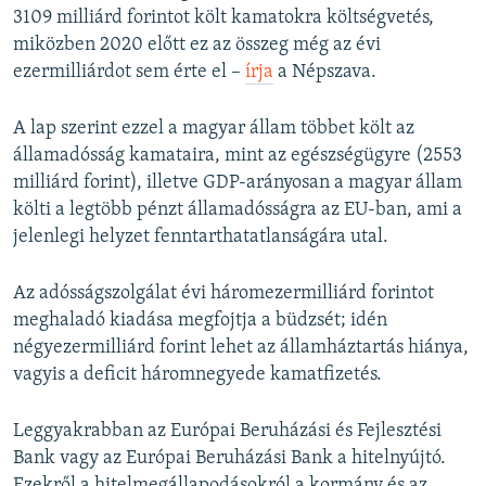
3109 milliárd forintot költ kamatokra költségvetés,
miközben 2020 előtt ez az összeg még az évi
ezermilliárdot sem érte el –
írja
a Népszava.
A lap szerint ezzel a magyar állam többet költ az
államadósság kamataira, mint az egészségügyre (2553
milliárd forint), illetve GDP-arányosan a magyar állam
költi a legtöbb pénzt államadósságra az EU-ban, ami a
jelenlegi helyzet fenntarthatatlanságára utal.
Az adósságszolgálat évi háromezermilliárd forintot
meghaladó kiadása megfojtja a büdzsét; idén
négyezermilliárd forint lehet az államháztartás hiánya,
vagyis a deficit háromnegyede kamatfizetés.
Leggyakrabban az Európai Beruházási és Fejlesztési
Bank vagy az Európai Beruházási Bank a hitelnyújtó.
Ezekről a hitelmegállapodásokról a kormány és az