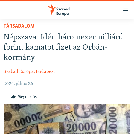
Akadálymentes
mód
Ugrás
TÁRSADALOM
a
NAPIRENDEN
Népszava: Idén háromezermilliárd
fő
AKTUÁLIS
oldalra
forint kamatot fizet az Orbán-
FELIRATKOZÁS
PODCASTOK
Ugrás
kormány
a
VIDEÓK
tartalomjegyzékre
Szabad Európa, Budapest
Spotify
ELEMZŐ
Ugrás
a
2024. július 26.
NER15
Feliratkozás
keresésre
SZABADON
Megosztás
TÁRSADALOM
DEMOKRÁCIA
A PÉNZ NYOMÁBAN