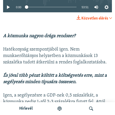
0:00
53:51
Közvetlen elérés
A közmunka nagyon drága rendszer?
Hatékonyság szempontjából igen. Nem
munkaerőhiányos helyzetben a közmunkások 13
százaléka tudott átkerülni a rendes foglalkoztatásba.
És jóval több pénzt költött a költségvetés erre, mint a
segélyezés minden típusára összesen.
Igen, a segélyezésre a GDP-nek 0,5 százalékát, a
közmunka pedig 1-ről 2-3 százalékra futott fel. Attól
függ, hogy mit számolunk bele, mert EU-s programok
Hírlevél
pénzét, amit más országok, például Lengyelország, az