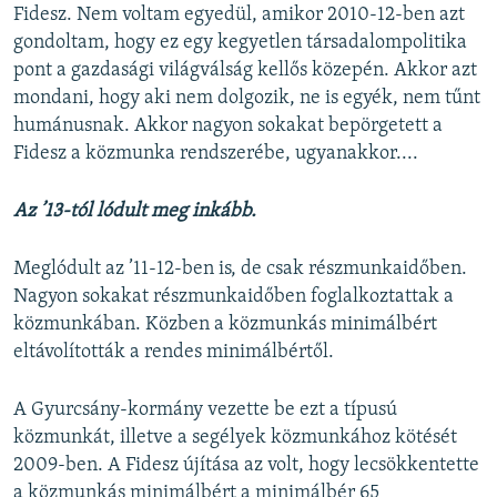
Fidesz. Nem voltam egyedül, amikor 2010-12-ben azt
gondoltam, hogy ez egy kegyetlen társadalompolitika
pont a gazdasági világválság kellős közepén. Akkor azt
mondani, hogy aki nem dolgozik, ne is egyék, nem tűnt
humánusnak. Akkor nagyon sokakat bepörgetett a
Fidesz a közmunka rendszerébe, ugyanakkor....
Az ’13-tól lódult meg inkább.
Meglódult az ’11-12-ben is, de csak részmunkaidőben.
Nagyon sokakat részmunkaidőben foglalkoztattak a
közmunkában. Közben a közmunkás minimálbért
eltávolították a rendes minimálbértől.
A Gyurcsány-kormány vezette be ezt a típusú
közmunkát, illetve a segélyek közmunkához kötését
2009-ben. A Fidesz újítása az volt, hogy lecsökkentette
a közmunkás minimálbért a minimálbér 65