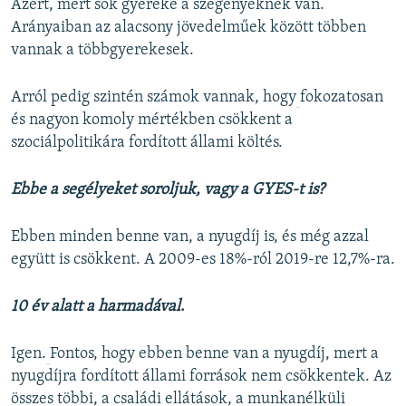
Azért, mert sok gyereke a szegényeknek van.
Arányaiban az alacsony jövedelműek között többen
vannak a többgyerekesek.
Arról pedig szintén számok vannak, hogy
​fokozatosan
és nagyon komoly mértékben csökkent a
szociálpolitikára fordított állami költés.
Ebbe a segélyeket soroljuk, vagy a GYES-t is?
Ebben minden benne van, a nyugdíj is, és még azzal
együtt is csökkent. A 2009-es 18%-ról 2019-re 12,7%-ra.
10 év alatt a harmadával
.
Igen.
​Fontos, hogy ebben benne van a nyugdíj, mert a
nyugdíjra fordított állami források nem csökkentek. Az
összes többi, a családi ellátások, a munkanélküli