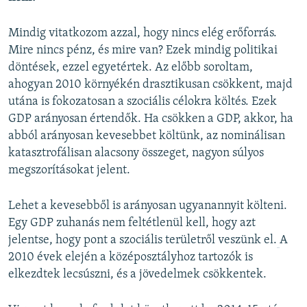
Mindig vitatkozom azzal, hogy nincs elég erőforrás.
Mire nincs pénz, és mire van? Ezek mindig politikai
döntések, ezzel egyetértek. Az előbb soroltam,
ahogyan 2010 környékén drasztikusan csökkent, majd
utána is fokozatosan a szociális célokra költés. Ezek
GDP arányosan értendők. Ha csökken a GDP, akkor, ha
abból arányosan kevesebbet költünk, az nominálisan
katasztrofálisan alacsony összeget, nagyon súlyos
megszorításokat jelent.
Lehet a kevesebből is arányosan ugyanannyit költeni.
Egy GDP zuhanás nem feltétlenül kell, hogy azt
jelentse, hogy pont a szociális területről veszünk el.
​A
2010 évek elején a középosztályhoz tartozók is
elkezdtek lecsúszni, és a jövedelmek csökkentek.