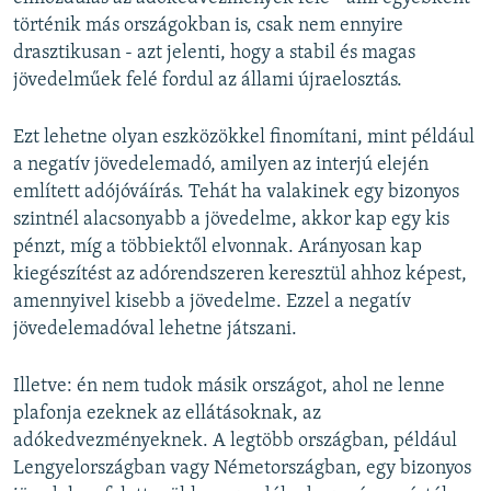
történik más országokban is, csak nem ennyire
drasztikusan - azt jelenti, hogy a stabil és magas
jövedelműek felé fordul az állami újraelosztás.
Ezt lehetne olyan eszközökkel finomítani, mint például
a negatív jövedelemadó, amilyen az interjú elején
említett adójóváírás. Tehát ha valakinek egy bizonyos
szintnél alacsonyabb a jövedelme, akkor kap egy kis
pénzt, míg a többiektől elvonnak. Arányosan kap
kiegészítést az adórendszeren keresztül ahhoz képest,
amennyivel kisebb a jövedelme. Ezzel a negatív
jövedelemadóval lehetne játszani.
Illetve: én nem tudok másik országot, ahol ne lenne
plafonja ezeknek az ellátásoknak, az
adókedvezményeknek. A legtöbb országban, például
Lengyelországban vagy Németországban, egy bizonyos