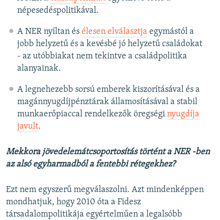
népesedéspolitikával.
A NER nyíltan és
élesen elválasztja
egymástól a
jobb helyzetű és a kevésbé jó helyzetű családokat
- az utóbbiakat nem tekintve a családpolitika
alanyainak.
A legnehezebb sorsú emberek kiszorításával és a
magánnyugdíjpénztárak államosításával a stabil
munkaerőpiaccal rendelkezők öregségi
nyugdíja
javult
.
Mekkora jövedelemátcsoportosítás történt a NER -ben
az alsó egyharmadból a fentebbi rétegekhez?
Ezt nem egyszerű megválaszolni. Azt mindenképpen
mondhatjuk, hogy
2010 óta a Fidesz
társadalompolitikája egyértelműen a legalsóbb