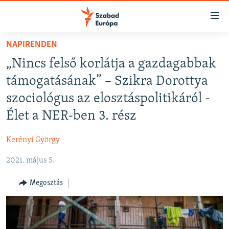
Akadálymentes
mód
Ugrás
NAPIRENDEN
a
NAPIRENDEN
„Nincs felső korlátja a gazdagabbak
fő
AKTUÁLIS
oldalra
támogatásának” – Szikra Dorottya
PODCASTOK
Ugrás
szociológus az elosztáspolitikáról -
a
VIDEÓK
Élet a NER-ben 3. rész
tartalomjegyzékre
ELEMZŐ
Ugrás
Kerényi György
a
NER15
keresésre
2021. május 5.
SZABADON
TÁRSADALOM
Megosztás
DEMOKRÁCIA
A PÉNZ NYOMÁBAN