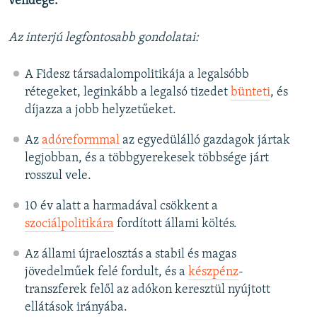
vendége.
Az interjú legfontosabb gondolatai:
A Fidesz társadalompolitikája a legalsóbb
rétegeket, leginkább a legalsó tizedet
bünteti
, és
díjazza a jobb helyzetűeket.
Az
adóreformmal
az egyedülálló gazdagok jártak
legjobban, és a többgyerekesek többsége járt
rosszul vele.
10 év alatt a harmadával csökkent a
szociálpolitikára
fordított állami költés.
Az állami újraelosztás a stabil és magas
jövedelműek felé fordult, és a
készpénz
-
transzferek felől az adókon keresztül nyújtott
ellátások irányába.