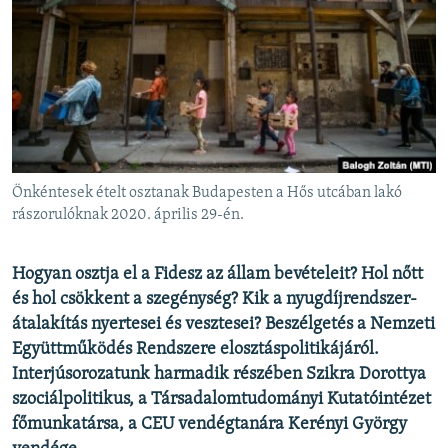
EURÓPAI UNIÓ
VILÁG
KLÍMAVÁLTOZÁS
A MÚLT TANULSÁGAI
KÖVESSEN MINKET!
Önkéntesek ételt osztanak Budapesten a Hős utcában lakó
rászorulóknak 2020. április 29-én.
Valamennyi RFE/RL weboldal
Hogyan osztja el a Fidesz az állam bevételeit? Hol nőtt
és hol csökkent a szegénység? Kik a nyugdíjrendszer-
átalakítás nyertesei és vesztesei? Beszélgetés a Nemzeti
Együttműködés Rendszere elosztáspolitikájáról.
Interjúsorozatunk harmadik részében Szikra Dorottya
szociálpolitikus, a Társadalomtudományi Kutatóintézet
főmunkatársa, a CEU vendégtanára Kerényi György