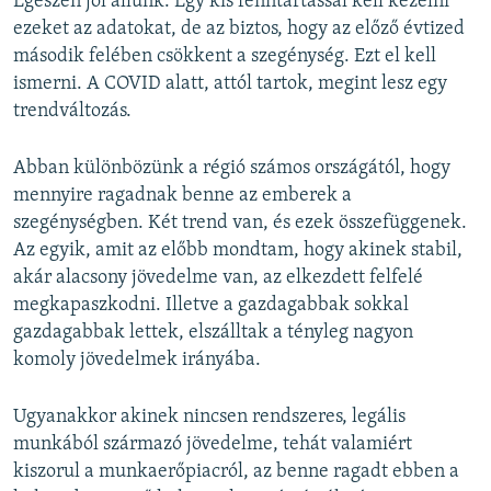
Egészen jól állunk. Egy kis fenntartással kell kezelni
ezeket az adatokat, de az biztos, hogy az előző évtized
második felében csökkent a szegénység. Ezt el kell
ismerni. A COVID alatt, attól tartok, megint lesz egy
trendváltozás.
Abban különbözünk a régió számos országától, hogy
mennyire ragadnak benne az emberek a
szegénységben. Két trend van, és ezek összefüggenek.
Az egyik, amit az előbb mondtam, hogy akinek stabil,
akár alacsony jövedelme van, az elkezdett felfelé
megkapaszkodni. Illetve a gazdagabbak sokkal
gazdagabbak lettek, elszálltak a tényleg nagyon
komoly jövedelmek irányába.
Ugyanakkor akinek nincsen rendszeres, legális
munkából származó jövedelme, tehát valamiért
kiszorul a munkaerőpiacról, az benne ragadt ebben a