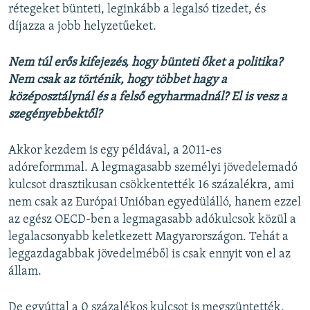
rétegeket bünteti, leginkább a legalsó tizedet, és
díjazza a jobb helyzetűeket.
Nem túl erős kifejezés, hogy bünteti őket a politika?
Nem csak az történik, hogy többet hagy a
középosztálynál és a felső egyharmadnál? El is vesz a
szegényebbektől?
Akkor kezdem is egy példával, a 2011-es
adóreformmal. A legmagasabb személyi jövedelemadó
kulcsot drasztikusan csökkentették 16 százalékra, ami
nem csak az Európai Unióban egyedülálló, hanem ezzel
az egész OECD-ben a legmagasabb adókulcsok közül a
legalacsonyabb keletkezett Magyarországon. Tehát a
leggazdagabbak jövedelméből is csak ennyit von el az
állam.
De egyúttal a 0 százalékos kulcsot is megszüntették,