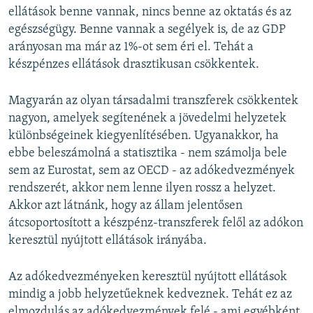
ellátások benne vannak, nincs benne az oktatás és az
egészségügy. Benne vannak a segélyek is, de az GDP
arányosan ma már az 1%-ot sem éri el. Tehát a
készpénzes ellátások drasztikusan csökkentek.
Magyarán az olyan társadalmi transzferek csökkentek
nagyon, amelyek segítenének a jövedelmi helyzetek
különbségeinek kiegyenlítésében. Ugyanakkor, ha
ebbe beleszámolná a statisztika - nem számolja bele
sem az Eurostat, sem az OECD - az adókedvezmények
rendszerét, akkor nem lenne ilyen rossz a helyzet.
Akkor azt látnánk, hogy az állam jelentősen
átcsoportosított a készpénz-transzferek felől az adókon
keresztül nyújtott ellátások irányába.
Az
​adókedvezményeken keresztül nyújtott ellátások
mindig a jobb helyzetűeknek kedveznek. Tehát ez az
elmozdulás az adókedvezmények felé - ami egyébként