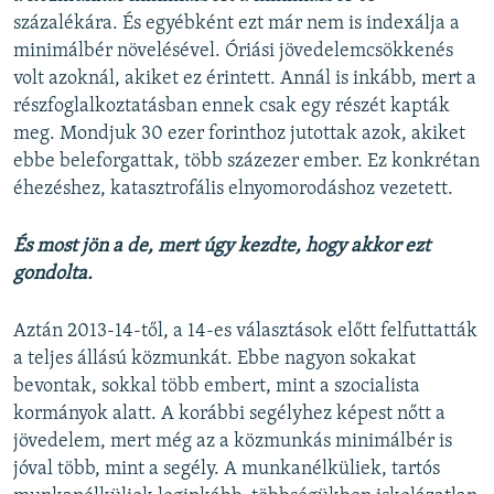
százalékára. És egyébként ezt már nem is indexálja a
minimálbér növelésével. Óriási jövedelemcsökkenés
volt azoknál, akiket ez érintett. Annál is inkább, mert a
részfoglalkoztatásban ennek csak egy részét kapták
meg. Mondjuk 30 ezer forinthoz jutottak azok, akiket
ebbe beleforgattak, több százezer ember. Ez konkrétan
éhezéshez, katasztrofális elnyomorodáshoz vezetett.
És most jön a de, mert úgy kezdte, hogy akkor ezt
gondolta.
Aztán 2013-14-től, a 14-es választások előtt felfuttatták
a teljes állású közmunkát. Ebbe nagyon sokakat
bevontak, sokkal több embert, mint a szocialista
kormányok alatt. A korábbi segélyhez képest nőtt a
jövedelem, mert még az a közmunkás minimálbér is
jóval több, mint a segély. A munkanélküliek, tartós