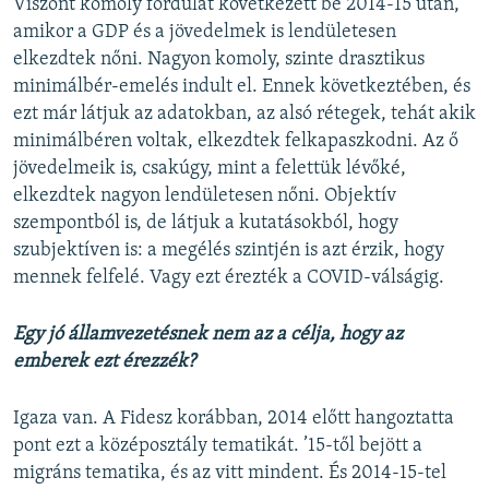
Viszont komoly fordulat következett be 2014-15 után,
amikor a GDP és a jövedelmek is lendületesen
elkezdtek nőni. Nagyon komoly, szinte drasztikus
minimálbér-emelés indult el. Ennek következtében, és
ezt már látjuk az adatokban, az alsó rétegek, tehát akik
minimálbéren voltak, elkezdtek felkapaszkodni. Az ő
jövedelmeik is, csakúgy, mint a felettük lévőké,
elkezdtek nagyon lendületesen nőni. Objektív
szempontból is, de látjuk a kutatásokból, hogy
szubjektíven is: a megélés szintjén is azt érzik, hogy
mennek felfelé. Vagy ezt érezték a COVID-válságig.
Egy jó államvezetésnek nem az a célja, hogy az
emberek ezt érezzék?
Igaza van. A Fidesz korábban, 2014 előtt hangoztatta
pont ezt a középosztály tematikát. ’15-től bejött a
migráns tematika, és az vitt mindent. És 2014-15-tel