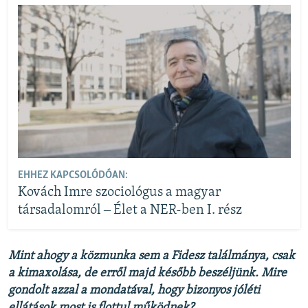
EHHEZ KAPCSOLÓDÓAN:
Kovách Imre szociológus a magyar
társadalomról ‒ Élet a NER-ben I. rész
Mint ahogy a közmunka sem a Fidesz találmánya, csak
a kimaxolása, de erről majd később beszéljünk. Mire
gondolt azzal a mondatával, hogy bizonyos jóléti
ellátások most is flottul működnek?