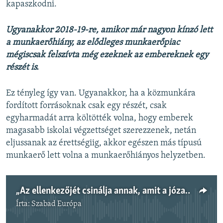
kapaszkodni.
Ugyanakkor 2018-19-re, amikor már nagyon kínzó lett
a munkaerőhiány, az elődleges munkaerőpiac
mégiscsak felszívta még ezeknek az embereknek egy
részét is.
Ez tényleg így van. Ugyanakkor, ha a közmunkára
fordított forrásoknak csak egy részét, csak
egyharmadát arra költötték volna, hogy emberek
magasabb iskolai végzettséget szerezzenek, netán
eljussanak az érettségiig, akkor egészen más típusú
munkaerő lett volna a munkaerőhiányos helyzetben.
„Az ellenkezőjét csinálja annak, amit a józan ész tanácsolna” – Csaba László közgazdász a gazdaságról - Élet a NER-ben 4. rész
Írta:
Szabad Európa
Jelenleg nincs elérhető tartalom