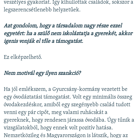
veszélyes gyakorlat. Így kihullottak családok, sokszor a
legszerencsétlenebb helyzetűek.
Azt gondolom, hogy a társadalom nagy része ezzel
egyetért: ha a szülő nem iskoláztatja a gyerekét, akkor
igenis vonják el tőle a támogatást.
Ez elképzelhető.
Nem motivál egy ilyen szankció?
Ha jól emlékszem, a Gyurcsány-kormány vezetett be
egy óvodáztatási támogatást. Volt egy minimális összeg
óvodakezdéskor, amiből egy szegényebb család tudott
venni egy pár cipőt, meg valami ruhácskát a
gyereknek, hogy rendesen járassa óvodába. Úgy tűnik a
vizsgálatokból, hogy ennek volt pozitív hatása.
Nemzetközileg és Magyarországon is látszik, hogy az