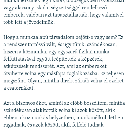
munkanélküliek leginkább, többségükben iskolázatlan
vagy alacsony iskolai végzettséggel rendelkező
emberek, valóban azt tapasztalhatták, hogy valamivel
több lett a jövedelmük.
Hogy a munkaalapú társadalom bejött-e vagy sem? Ez
a rendszer tartóssá vált, és úgy tűnik, szándékosan,
hiszen a közmunka, egy egyszerű fizikai munka
felfuttatásával együtt leépítették a képzések,
átképzések rendszerét. Azt, ami az embereket
átvihette volna egy másfajta foglalkozásba. Ez teljesen
megszűnt. Olyan, mintha direkt zárták volna el ezeket
a csatornákat.
Azt a bizonyos éket, amiről az előbb beszéltem, mintha
szándékosan alakították volna ki azok között, akik
ebben a közmunkás helyzetben, munkanélküli létben
ragadnak, és azok között, akik felfelé tudnak