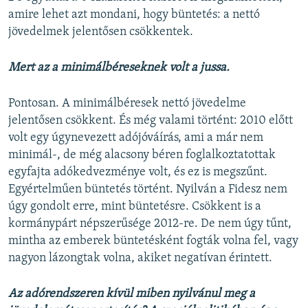
amire lehet azt mondani, hogy büntetés: a nettó
jövedelmek jelentősen csökkentek.
Mert az a minimálbéreseknek volt a jussa.
Pontosan. A minimálbéresek nettó jövedelme
jelentősen csökkent. És még valami történt: 2010 előtt
volt egy úgynevezett adójóváírás, ami a már nem
minimál-, de még alacsony béren foglalkoztatottak
egyfajta adókedvezménye volt, és ez is megszűnt.
Egyértelműen büntetés történt. Nyilván a Fidesz nem
úgy gondolt erre, mint büntetésre. Csökkent is a
kormánypárt népszerűsége 2012-re. De nem úgy tűnt,
mintha az emberek büntetésként fogták volna fel, vagy
nagyon lázongtak volna, akiket negatívan érintett.
Az adórendszeren kívül miben nyilvánul meg a