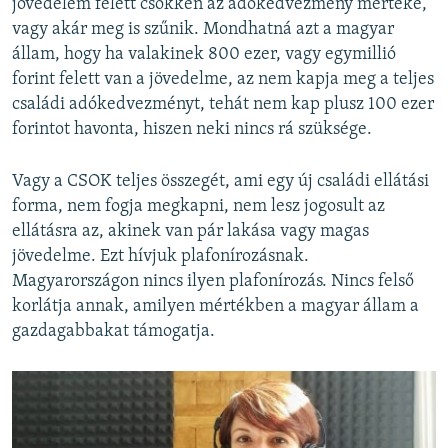
jövedelem felett csökken az adókedvezmény mértéke,
vagy akár meg is szűnik. Mondhatná azt a magyar
állam, hogy ha valakinek 800 ezer, vagy egymillió
forint felett van a jövedelme, az nem kapja meg a teljes
családi adókedvezményt, tehát nem kap plusz 100 ezer
forintot havonta, hiszen neki nincs rá szüksége.
Vagy a CSOK teljes összegét, ami egy új családi ellátási
forma, nem fogja megkapni, nem lesz jogosult az
ellátásra az, akinek van pár lakása vagy magas
jövedelme. Ezt hívjuk plafonírozásnak.
Magyarországon nincs ilyen plafonírozás. Nincs felső
korlátja annak, amilyen mértékben a magyar állam a
gazdagabbakat támogatja.