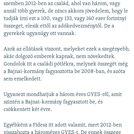
szemben 2012-ben az család, ahol van három, vagy
annál több gyerek, de nincs akkora jövedelem, hogy le
tudják írni ezt a 100, vagy 133, vagy 160 ezer forintnyi
összeget, elesik ettől az adókedvezménytől. De a
gyerekek ugyanúgy ott vannak.
Azok az ellátások viszont, melyeket ezek a szegényebb,
akár dolgozó emberek kapnak, nem növekedtek.
Gondolok itt a családi pótlékra, melynek összegét még
a Bajnai-kormány fagyasztotta be 2008-ban, és azóta
sem emelkedett.
Ugyanezt mondhatjuk a három éves GYES-ről, amit
szintén a Bajnai-kormány fagyasztott be, és
csökkentett két évre.
Egyébként a Fidesz itt adott valamit, mert 2012-ben
visszahozta a hároméves GYES-t. De ennek összege