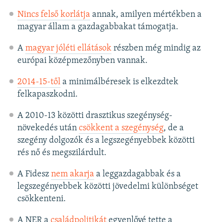
Nincs felső korlátja
annak, amilyen mértékben a
magyar állam a gazdagabbakat támogatja.
A
magyar jóléti ellátások
részben még mindig az
európai középmezőnyben vannak.
2014-15-től
a minimálbéresek is elkezdtek
felkapaszkodni.
A 2010-13 közötti drasztikus szegénység-
növekedés után
csökkent a szegénység
, de a
szegény dolgozók és a legszegényebbek közötti
rés nő és megszilárdult.
A Fidesz
nem akarja
a leggazdagabbak és a
legszegényebbek közötti jövedelmi különbséget
csökkenteni.
A NER a
családpolitikát
egyenlővé tette a