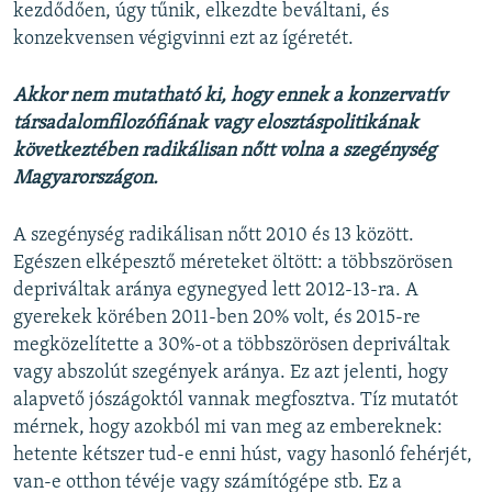
kezdődően, úgy tűnik, elkezdte beváltani, és
konzekvensen végigvinni ezt az ígéretét.
Akkor nem mutatható ki, hogy ennek a konzervatív
társadalomfilozófiának vagy elosztáspolitikának
következtében radikálisan nőtt volna a szegénység
Magyarországon.
A szegénység radikálisan nőtt 2010 és 13 között.
Egészen elképesztő méreteket öltött: a többszörösen
depriváltak aránya egynegyed lett 2012-13-ra. A
gyerekek körében 2011-ben 20% volt, és 2015-re
megközelítette a 30%-ot a többszörösen depriváltak
vagy abszolút szegények aránya. Ez azt jelenti, hogy
alapvető jószágoktól vannak megfosztva. Tíz mutatót
mérnek, hogy azokból mi van meg az embereknek:
hetente kétszer tud-e enni húst, vagy hasonló fehérjét,
van-e otthon tévéje vagy számítógépe stb. Ez a