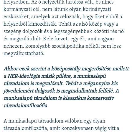
helyzetben. Az ő helyzetük tartóssá vált, és nincs
kormányzati cél, nem látunk olyan kormányzati
eszközöket, amelyek azt céloznák, hogy őket ebből a
helyzetből kimozdítsák. Tehát az alsó közép vagy a
szegény dolgozók és a legszegényebbek közötti rés nő
és megszilárdult. Keletkezett egy ék, ami nagyon
nehezen, komolyabb szociálpolitika nélkül nem lesz
megváltoztatható.
Akkor ezek szerint a középosztály megerősítése mellett
a NER-ideológia másik pillére, a munkaalapú
társadalom is megvalósult. Tehát a mégannyira kis
jövedelemért dolgozók is megindulhattak felfelé. A
munkaalapú táradalom is klasszikus konzervatív
társadalomfilozófia.
A munkaalapú társadalom valóban egy olyan
társadalomfilozófia, amit konzekvensen végig vitt a