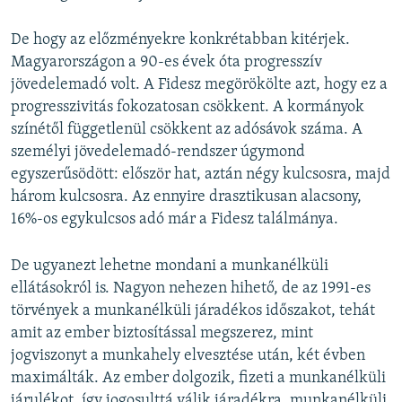
De hogy az előzményekre konkrétabban kitérjek.
Magyarországon a 90-es évek óta progresszív
jövedelemadó volt. A Fidesz megörökölte azt, hogy ez a
progresszivitás fokozatosan csökkent. A kormányok
színétől függetlenül csökkent az adósávok száma. A
személyi jövedelemadó-rendszer úgymond
egyszerűsödött: először hat, aztán négy kulcsosra, majd
három kulcsosra. Az ennyire drasztikusan alacsony,
16%-os egykulcsos adó már a Fidesz találmánya.
De ugyanezt lehetne mondani a munkanélküli
ellátásokról is. Nagyon nehezen hihető, de az 1991-es
törvények a munkanélküli járadékos időszakot, tehát
amit az ember biztosítással megszerez, mint
jogviszonyt a munkahely elvesztése után, két évben
maximálták. Az ember dolgozik, fizeti a munkanélküli
járulékot, így jogosulttá válik járadékra, munkanélküli