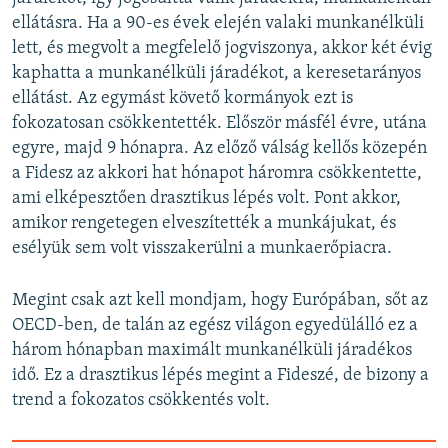
ellátásra. Ha a 90-es évek elején valaki munkanélküli
lett, és megvolt a megfelelő jogviszonya, akkor két évig
kaphatta a munkanélküli járadékot, a keresetarányos
ellátást. Az egymást követő kormányok ezt is
fokozatosan csökkentették. Először másfél évre, utána
egyre, majd 9 hónapra. Az előző válság kellős közepén
a Fidesz az akkori hat hónapot háromra csökkentette,
ami elképesztően drasztikus lépés volt. Pont akkor,
amikor rengetegen elveszítették a munkájukat, és
esélyük sem volt visszakerülni a munkaerőpiacra.
Megint csak azt kell mondjam, hogy Európában, sőt az
OECD-ben, de talán az egész világon egyedülálló ez a
három hónapban maximált munkanélküli járadékos
idő. Ez a drasztikus lépés megint a Fideszé, de bizony a
trend a fokozatos csökkentés volt.