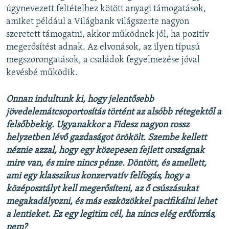
úgynevezett feltételhez kötött anyagi támogatások,
amiket például a Világbank világszerte nagyon
szeretett támogatni, akkor működnek jól, ha pozitív
megerősítést adnak. Az elvonások, az ilyen típusú
megszorongatások, a családok fegyelmezése jóval
kevésbé működik.
Onnan indultunk ki, hogy jelentősebb
jövedelemátcsoportosítás történt az alsóbb rétegektől a
felsőbbekig. Ugyanakkor a Fidesz nagyon rossz
helyzetben lévő gazdaságot örökölt. Szembe kellett
néznie azzal, hogy egy közepesen fejlett országnak
mire van, és mire nincs pénze. Döntött, és amellett,
ami egy klasszikus konzervatív felfogás, hogy a
középosztályt kell megerősíteni, az ő csúszásukat
megakadályozni, és más eszközökkel pacifikálni lehet
a lentieket. Ez egy legitim cél, ha nincs elég erőforrás,
nem?