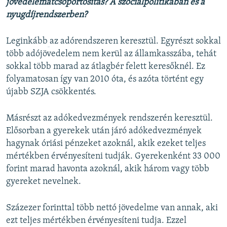
jövedelemátcsoportosítás? A szociálpolitikában és a
nyugdíjrendszerben?
Leginkább
​az adórendszeren keresztül. Egyrészt sokkal
több adójövedelem nem kerül az államkasszába, tehát
sokkal több marad az átlagbér felett keresőknél. Ez
folyamatosan így van 2010 óta, és azóta történt egy
újabb SZJA csökkentés.
Másrészt az adókedvezmények rendszerén keresztül.
Elősorban a gyerekek után járó adókedvezmények
hagynak óriási pénzeket azoknál, akik ezeket teljes
mértékben érvényesíteni tudják. Gyerekenként 33 000
forint marad havonta azoknál, akik három vagy több
gyereket nevelnek.
Százezer forinttal több nettó jövedelme van annak, aki
ezt teljes mértékben érvényesíteni tudja. Ezzel