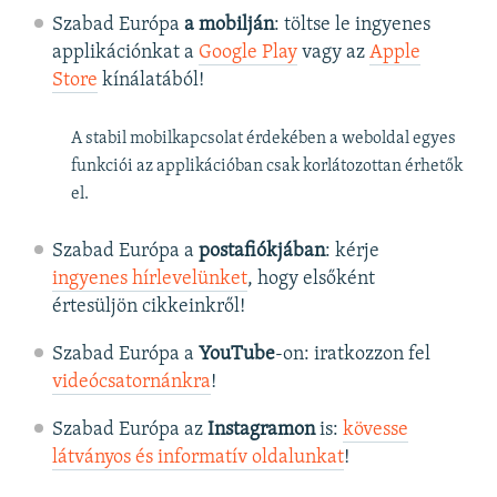
Szabad Európa
a mobilján
: töltse le ingyenes
applikációnkat a
Google Play
vagy az
Apple
Store
kínálatából!
A stabil mobilkapcsolat érdekében a weboldal egyes
funkciói az applikációban csak korlátozottan érhetők
el.
Szabad Európa a
postafiókjában
: kérje
ingyenes hírlevelünket
, hogy elsőként
értesüljön cikkeinkről!
Szabad Európa a
YouTube
-on: iratkozzon fel
videócsatornánkra
!
Szabad Európa az
Instagramon
is:
kövesse
látványos és informatív oldalunkat
! ​