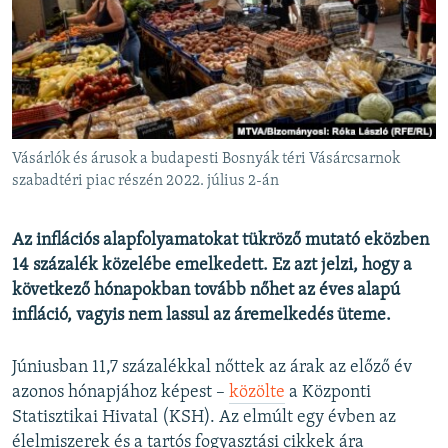
EURÓPAI UNIÓ
VILÁG
KLÍMAVÁLTOZÁS
A MÚLT TANULSÁGAI
Vásárlók és árusok a budapesti Bosnyák téri Vásárcsarnok
KÖVESSEN MINKET!
szabadtéri piac részén 2022. július 2-án
Az inflációs alapfolyamatokat tükröző mutató eközben
14 százalék közelébe emelkedett. Ez azt jelzi, hogy a
Valamennyi RFE/RL weboldal
következő hónapokban tovább nőhet az éves alapú
infláció, vagyis nem lassul az áremelkedés üteme.
Júniusban 11,7 százalékkal nőttek az árak az előző év
azonos hónapjához képest –
közölte
a Központi
Statisztikai Hivatal (KSH). Az elmúlt egy évben az
élelmiszerek és a tartós fogyasztási cikkek ára