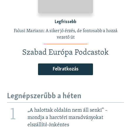
Legfrissebb
Falusi Mariann: A siker jó érzés, de fontosabb a hozzá
vezető út
Szabad Európa Podcastok
Feliratkozás
Legnépszerűbb a héten
1
„A halottak oldalán nem áll senki” –
mondja a harctéri maradványokat
elszállító önkéntes