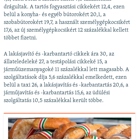
drágultak. A tartós fogyasztási cikkekért 12,4, ezen
belül a konyha- és egyéb bútorokért 20,1, a
szobabútorokért 19,7, a használt személygépkocsikért
17,6, az új személygépkocsikért 12 százalékkal kellett
többet fizetni.
A lakásjavító és -karbantartó cikkek ára 30, az
állateledeleké 27, a testápolási cikkeké 15, a
járműüzemanyagoké 11 százalékkal lett magasabb. A
szolgáltatások díja 5,6 százalékkal emelkedett, ezen
belül a taxi 26, a lakásjavítás és -karbantartás 20,6, a
járműjavítás és -karbantartás 15,6, az üdülési
szolgáltatás 10,5 százalékkal került többe.