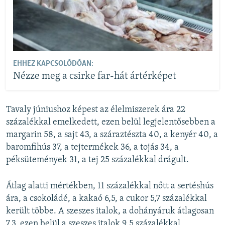
EHHEZ KAPCSOLÓDÓAN:
Nézze meg a csirke far-hát ártérképet
Tavaly júniushoz képest az élelmiszerek ára 22
százalékkal emelkedett, ezen belül legjelentősebben a
margarin 58, a sajt 43, a száraztészta 40, a kenyér 40, a
baromfihús 37, a tejtermékek 36, a tojás 34, a
péksütemények 31, a tej 25 százalékkal drágult.
Átlag alatti mértékben, 11 százalékkal nőtt a sertéshús
ára, a csokoládé, a kakaó 6,5, a cukor 5,7 százalékkal
került többe. A szeszes italok, a dohányáruk átlagosan
7,3, ezen belül a szeszes italok 9,5 százalékkal