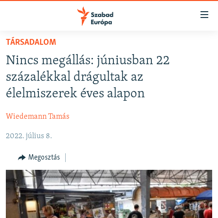
Akadálymentes
mód
Ugrás
TÁRSADALOM
a
NAPIRENDEN
Nincs megállás: júniusban 22
fő
AKTUÁLIS
oldalra
százalékkal drágultak az
FELIRATKOZÁS
PODCASTOK
Ugrás
élelmiszerek éves alapon
a
VIDEÓK
tartalomjegyzékre
Wiedemann Tamás
Spotify
ELEMZŐ
Ugrás
a
2022. július 8.
NER15
Feliratkozás
keresésre
SZABADON
Megosztás
TÁRSADALOM
DEMOKRÁCIA
A PÉNZ NYOMÁBAN