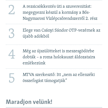
2
A rezsicsökkentés üti a szuverenitást:
megegyezni készül a kormány a Bős-
Nagymarosi Vízlépcsőrendszerről 2. rész
3
Elege van Csányi Sándor OTP-vezérnek az
újabb adókból
4
Még az újszülötteket is meszesgödörbe
dobták – a roma holokauszt áldozataira
emlékezünk
5
MTVA szerkesztő: Itt „nem az ellenzéki
összefogást támogatják”
Maradjon velünk!