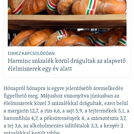
EHHEZ KAPCSOLÓDÓAN:
Harminc százalék körül drágultak az alapvető
élelmiszerek egy év alatt
Hónapról hónapra is egyre jelentősebb áremelkedés
figyelhető meg. Májushoz viszonyítva júniusban az
élelmiszerek közel 3 százalékkal drágultak, ezen belül
a margarin 12,7, a rizs 6,6, a sajt 5,9, a tejtermékek 5,1, a
baromfihús 4,7, a péksütemények 4, a száraztészta 3,7,
a tej 3,6, az alkoholmentes üdítőitalok 3,3, a kenyér 2
százalékkal került többe.