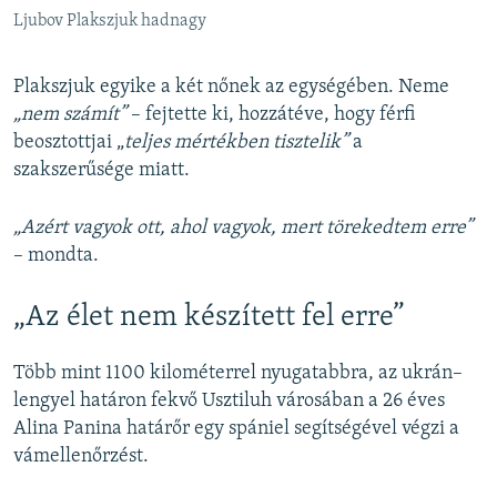
Ljubov Plakszjuk hadnagy
Plakszjuk egyike a két nőnek az egységében. Neme
„nem számít”
– fejtette ki, hozzátéve, hogy férfi
beosztottjai „
teljes mértékben tisztelik”
a
szakszerűsége miatt.
„Azért vagyok ott, ahol vagyok, mert törekedtem erre”
– mondta.
„Az élet nem készített fel erre”
Több mint 1100 kilométerrel nyugatabbra, az ukrán–
lengyel határon fekvő Usztiluh városában a 26 éves
Alina Panina határőr egy spániel segítségével végzi a
vámellenőrzést.