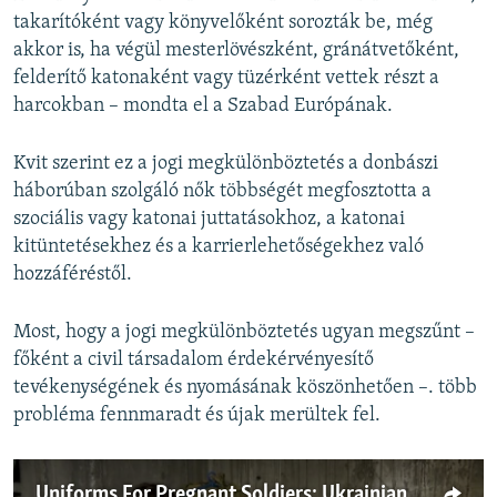
takarítóként vagy könyvelőként sorozták be, még
akkor is, ha végül mesterlövészként, gránátvetőként,
felderítő katonaként vagy tüzérként vettek részt a
harcokban – mondta el a Szabad Európának.
Kvit szerint ez a jogi megkülönböztetés a donbászi
háborúban szolgáló nők többségét megfosztotta a
szociális vagy katonai juttatásokhoz, a katonai
kitüntetésekhez és a karrierlehetőségekhez való
hozzáféréstől.
Most, hogy a jogi megkülönböztetés ugyan megszűnt –
főként a civil társadalom érdekérvényesítő
tevékenységének és nyomásának köszönhetően –. több
probléma fennmaradt és újak merültek fel.
Uniforms For Pregnant Soldiers: Ukrainian Volunteers Tailor Gear For Women At War