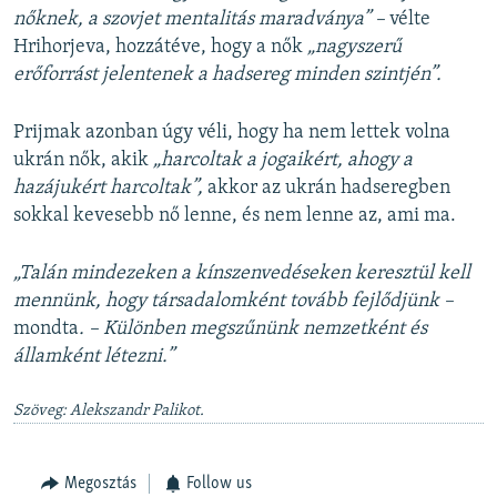
nőknek, a szovjet mentalitás maradványa” –
vélte
Hrihorjeva, hozzátéve, hogy a nők
„nagyszerű
erőforrást jelentenek a hadsereg minden szintjén”.
Prijmak azonban úgy véli, hogy ha nem lettek volna
ukrán nők, akik
„harcoltak a jogaikért, ahogy a
hazájukért harcoltak”,
akkor az ukrán hadseregben
sokkal kevesebb nő lenne, és nem lenne az, ami ma.
„Talán mindezeken a kínszenvedéseken keresztül kell
mennünk, hogy társadalomként tovább fejlődjünk –
mondta
. – Különben megszűnünk nemzetként és
államként létezni.”
Szöveg: Alekszandr Palikot.
Megosztás
Follow us