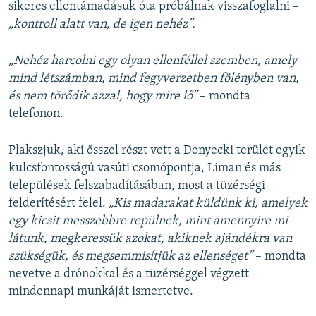
sikeres ellentámadásuk óta próbálnak visszafoglalni –
„kontroll alatt van, de igen nehéz”.
„Nehéz harcolni egy olyan ellenféllel szemben, amely
mind létszámban, mind fegyverzetben fölényben van,
és nem törődik azzal, hogy mire lő”
– mondta
telefonon.
Plakszjuk, aki ősszel részt vett a Donyecki terület egyik
kulcsfontosságú vasúti csomópontja, Liman és más
települések felszabadításában, most a tüzérségi
felderítésért felel.
„Kis madarakat küldünk ki, amelyek
egy kicsit messzebbre repülnek, mint amennyire mi
látunk, megkeressük azokat, akiknek ajándékra van
szükségük, és megsemmisítjük az ellenséget”
– mondta
nevetve a drónokkal és a tüzérséggel végzett
mindennapi munkáját ismertetve.