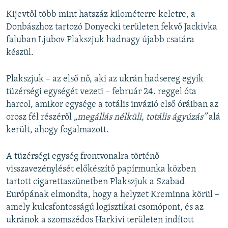
Kijevtől több mint hatszáz kilométerre keletre, a
Donbászhoz tartozó Donyecki területen fekvő Jackivka
faluban Ljubov Plakszjuk hadnagy újabb csatára
készül.
Plakszjuk – az első nő, aki az ukrán hadsereg egyik
tüzérségi egységét vezeti – február 24. reggel óta
harcol, amikor egysége a totális invázió első óráiban az
orosz fél részéről
„megállás nélküli, totális ágyúzás”
alá
került, ahogy fogalmazott.
A tüzérségi egység frontvonalra történő
visszavezénylését előkészítő papírmunka közben
tartott cigarettaszünetben Plakszjuk a Szabad
Európának elmondta, hogy a helyzet Kreminna körül –
amely kulcsfontosságú logisztikai csomópont, és az
ukránok a szomszédos Harkivi területen indított