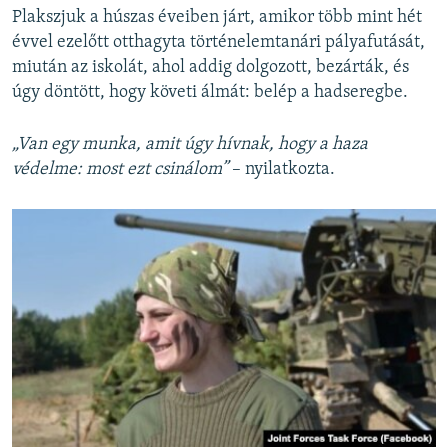
Plakszjuk a húszas éveiben járt, amikor több mint hét
évvel ezelőtt otthagyta történelemtanári pályafutását,
miután az iskolát, ahol addig dolgozott, bezárták, és
úgy döntött, hogy követi álmát: belép a hadseregbe.
„Van egy munka, amit úgy hívnak, hogy a haza
védelme: most ezt csinálom”
– nyilatkozta.