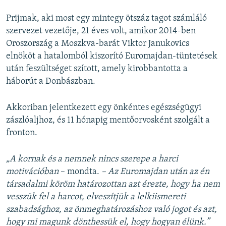
Prijmak, aki most egy mintegy ötszáz tagot számláló
szervezet vezetője, 21 éves volt, amikor 2014-ben
Oroszország a Moszkva-barát Viktor Janukovics
elnököt a hatalomból kiszorító Euromajdan-tüntetések
után feszültséget szított, amely kirobbantotta a
háborút a Donbászban.
Akkoriban jelentkezett egy önkéntes egészségügyi
zászlóaljhoz, és 11 hónapig mentőorvosként szolgált a
fronton.
„A kornak és a nemnek nincs szerepe a harci
motivációban
– mondta.
– Az Euromajdan után az én
társadalmi köröm határozottan azt érezte, hogy ha nem
vesszük fel a harcot, elveszítjük a lelkiismereti
szabadsághoz, az önmeghatározáshoz való jogot és azt,
hogy mi magunk dönthessük el, hogy hogyan élünk.”