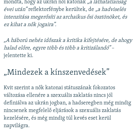
mondta, hogy az ukrán női katonák
„a láthatatlanság
évei után”
reflektorfénybe kerültek, de
„a hadviselés
intenzitása megerősíti az archaikus ősi ösztönöket, és
ez kihat a nők jogaira”.
„A háború nehéz időszak a kritika kifejtésére, de ahogy
halad előre, egyre több és több a kritizálandó”
–
jelentette ki.
„Mindezek a kínszenvedések”
Kvit szerint a nők katonai státuszának fokozatos
változása ellenére a szexuális zaklatás nincs jól
definiálva az ukrán jogban, a hadseregben még mindig
nincsenek megfelelő eljárások a szexuális zaklatás
kezelésére, és még mindig túl kevés eset kerül
napvilágra.