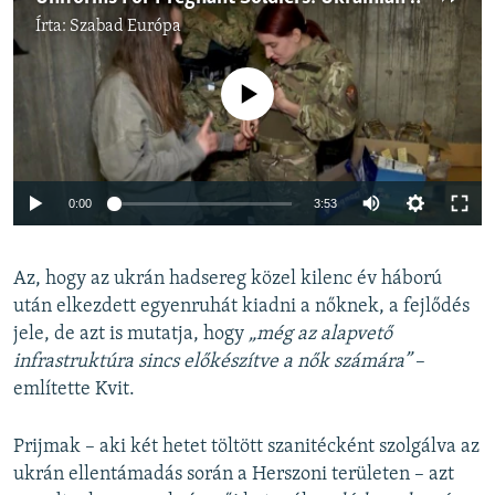
Írta:
Szabad Európa
Jelenleg nincs elérhető tartalom
Auto
0:00
3:53
240p
Az, hogy az ukrán hadsereg közel kilenc év háború
360p
után elkezdett egyenruhát kiadni a nőknek, a fejlődés
Auto
240p
360p
480p
480p
jele, de azt is mutatja, hogy
„még az alapvető
720p
infrastruktúra sincs előkészítve a nők számára”
–
720p
1080p
említette Kvit.
1080p
Prijmak – aki két hetet töltött szanitécként szolgálva az
ukrán ellentámadás során a Herszoni területen – azt