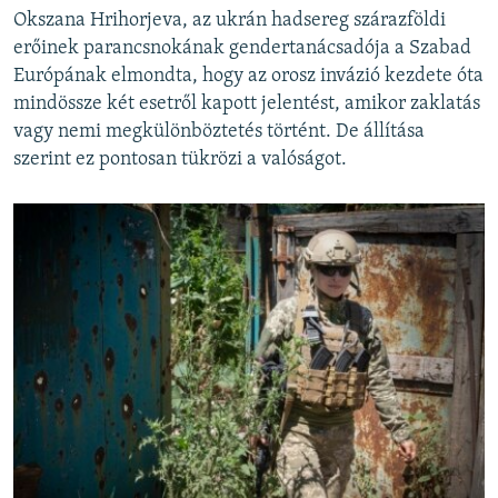
Okszana Hrihorjeva, az ukrán hadsereg szárazföldi
erőinek parancsnokának gendertanácsadója a Szabad
Európának elmondta, hogy az orosz invázió kezdete óta
mindössze két esetről kapott jelentést, amikor zaklatás
vagy nemi megkülönböztetés történt. De állítása
szerint ez pontosan tükrözi a valóságot.