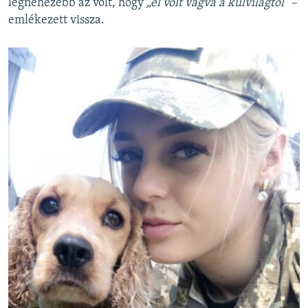
legnehezebb az volt, hogy
„el volt vágva a külvilágtól”
–
emlékezett vissza.