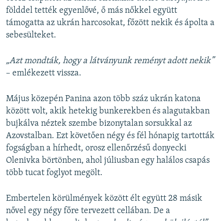
földdel tették egyenlővé, ő más nőkkel együtt
támogatta az ukrán harcosokat, főzött nekik és ápolta a
sebesülteket.
„Azt mondták, hogy a látványunk reményt adott nekik”
– emlékezett vissza.
Május közepén Panina azon több száz ukrán katona
között volt, akik hetekig bunkerekben és alagutakban
bujkálva néztek szembe bizonytalan sorsukkal az
Azovstalban. Ezt követően négy és fél hónapig tartották
fogságban a hírhedt, orosz ellenőrzésű donyecki
Olenivka börtönben, ahol júliusban egy halálos csapás
több tucat foglyot megölt.
Embertelen körülmények között élt együtt 28 másik
nővel egy négy főre tervezett cellában. De a