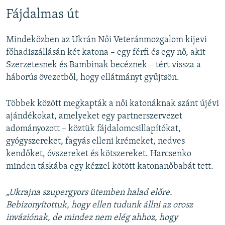
Fájdalmas út
Mindeközben az Ukrán Női Veteránmozgalom kijevi
főhadiszállásán két katona – egy férfi és egy nő, akit
Szerzetesnek és Bambinak becéznek – tért vissza a
háborús övezetből, hogy ellátmányt gyűjtsön.
Többek között megkapták a női katonáknak szánt újévi
ajándékokat, amelyeket egy partnerszervezet
adományozott – köztük fájdalomcsillapítókat,
gyógyszereket, fagyás elleni krémeket, nedves
kendőket, óvszereket és kötszereket. Harcsenko
minden táskába egy kézzel kötött katonanőbabát tett.
„Ukrajna szupergyors ütemben halad előre.
Bebizonyítottuk, hogy ellen tudunk állni az orosz
inváziónak, de mindez nem elég ahhoz, hogy