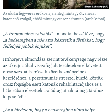
Az ukrán fegyveres erőkben jelenleg mintegy ötvenezer
katonanő szolgál, ebből mintegy ötezer a fronton (archív fotó)
„A fronton nincs zaklatás”
– mondta, hozzátéve, hogy
„a hadseregben a nők arra késztetik a férfiakat, hogy
felfedjék jobbik énjüket”.
Hrihorjeva elmondása szerint tevékenysége nagy része
az Ukrajna által visszafoglalt területeken elkövetett
orosz szexuális erőszak következményeinek
kezeléséhez, a poszttraumás stresszel küzdő, köztük
orosz fogságba esett katonák rehabilitációjához és a
háborúban elesettek családtagjainak támogatásához
kapcsolódik.
„Az a hiedelem, hogy a hadseregben nincs helye