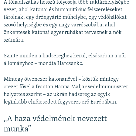
A főhadiszállás hosszú folyosója több raktárhelyiségbe
vezet, ahol katonai és humanitárius felszereléseket
tárolnak, egy dróngyártó műhelybe, egy védőhálókat
szövő helyiségbe és egy nagy varrószobába, ahol
önkéntesek katonai egyenruhákat terveznek a nők
számára.
Szinte minden a hadsereghez kerül, elsősorban a női
állományhoz – mondta Harcsenko.
Mintegy ötvenezer katonanővel – köztük mintegy
ötezer fővel a fronton Hanna Maljar védelmiminiszter-
helyettes szerint – az ukrán hadsereg az egyik
leginkább elnőiesedett fegyveres erő Európában.
„A haza védelmének nevezett
munka”