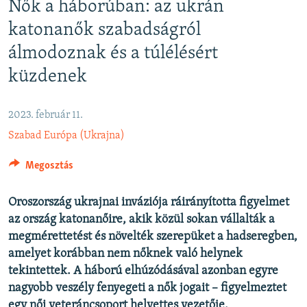
Nők a háborúban: az ukrán
EURÓPAI UNIÓ
katonanők szabadságról
VILÁG
álmodoznak és a túlélésért
KLÍMAVÁLTOZÁS
küzdenek
A MÚLT TANULSÁGAI
2023. február 11.
KÖVESSEN MINKET!
Szabad Európa (Ukrajna)
Megosztás
Valamennyi RFE/RL weboldal
Oroszország ukrajnai inváziója ráirányította figyelmet
az ország katonanőire, akik közül sokan vállalták a
megmérettetést és növelték szerepüket a hadseregben,
amelyet korábban
nem nőknek való helynek
tekintettek. A háború elhúzódásával azonban egyre
nagyobb veszély fenyegeti a nők jogait – figyelmeztet
egy női veteráncsoport helyettes vezetője.