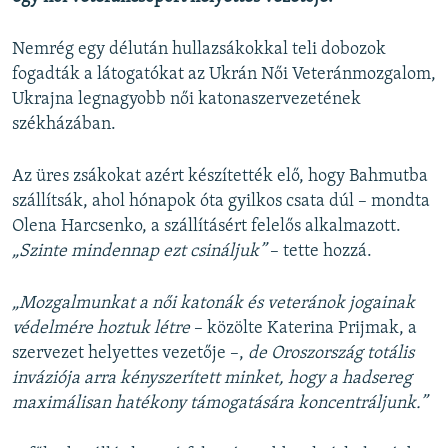
Nemrég egy délután hullazsákokkal teli dobozok
fogadták a látogatókat az Ukrán Női Veteránmozgalom,
Ukrajna legnagyobb női katonaszervezetének
székházában.
Az üres zsákokat azért készítették elő, hogy Bahmutba
szállítsák, ahol hónapok óta gyilkos csata dúl – mondta
Olena Harcsenko, a szállításért felelős alkalmazott.
„Szinte mindennap ezt csináljuk”
– tette hozzá.
„Mozgalmunkat a női katonák és veteránok jogainak
védelmére hoztuk létre
– közölte Katerina Prijmak, a
szervezet helyettes vezetője –,
de Oroszország totális
inváziója arra kényszerített minket, hogy a hadsereg
maximálisan hatékony támogatására koncentráljunk.”