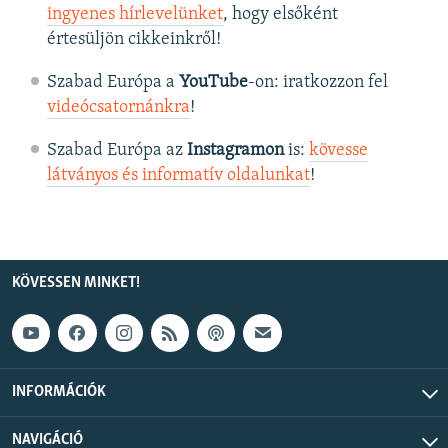
ingyenes hírlevelünket
, hogy elsőként
értesüljön cikkeinkről!
Szabad Európa a
YouTube
-on: iratkozzon fel
videócsatornánkra
!
Szabad Európa az
Instagramon
is:
kövesse
látványos és informatív oldalunkat
! ​
KÖVESSEN MINKET!
INFORMÁCIÓK
NAVIGÁCIÓ