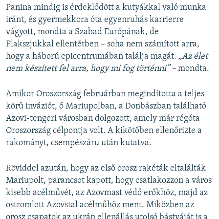
Panina mindig is érdeklődött a kutyákkal való munka
iránt, és gyermekkora óta egyenruhás karrierre
vágyott, mondta a Szabad Európának, de –
Plakszjukkal ellentétben – soha nem számított arra,
hogy a háború epicentrumában találja magát.
„Az élet
nem készített fel arra, hogy mi fog történni” –
mondta.
Amikor Oroszország februárban megindította a teljes
körű inváziót, ő Mariupolban, a Donbászban található
Azovi-tengeri városban dolgozott, amely már régóta
Oroszország célpontja volt. A kikötőben ellenőrizte a
rakományt, csempészáru után kutatva.
Röviddel azután, hogy az első orosz rakéták eltalálták
Mariupolt, parancsot kapott, hogy csatlakozzon a város
kisebb acélművét, az Azovmast védő erőkhöz, majd az
ostromlott Azovstal acélműhöz ment. Miközben az
orosz csapatok az ukrán ellenállás utolsó bástyáját is a