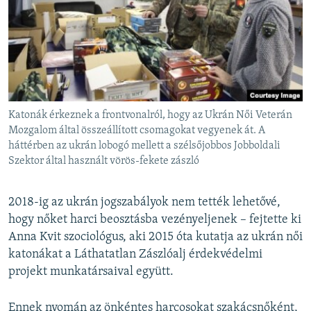
Katonák érkeznek a frontvonalról, hogy az Ukrán Női Veterán
Mozgalom által összeállított csomagokat vegyenek át. A
háttérben az ukrán lobogó mellett a szélsőjobbos Jobboldali
Szektor által használt vörös-fekete zászló
2018-ig az ukrán jogszabályok nem tették lehetővé,
hogy nőket harci beosztásba vezényeljenek – fejtette ki
Anna Kvit szociológus, aki 2015 óta kutatja az ukrán női
katonákat a Láthatatlan Zászlóalj érdekvédelmi
projekt munkatársaival együtt.
Ennek nyomán az önkéntes harcosokat szakácsnőként,