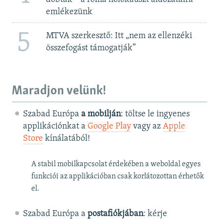
emlékezünk
5
MTVA szerkesztő: Itt „nem az ellenzéki
összefogást támogatják”
Maradjon velünk!
Szabad Európa
a mobilján
: töltse le ingyenes
applikációnkat a
Google Play
vagy az
Apple
Store
kínálatából!
A stabil mobilkapcsolat érdekében a weboldal egyes
funkciói az applikációban csak korlátozottan érhetők
el.
Szabad Európa a
postafiókjában
: kérje