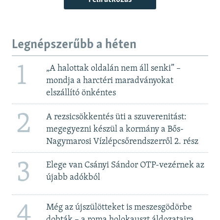
Legnépszerűbb a héten
1
„A halottak oldalán nem áll senki” –
mondja a harctéri maradványokat
elszállító önkéntes
2
A rezsicsökkentés üti a szuverenitást:
megegyezni készül a kormány a Bős-
Nagymarosi Vízlépcsőrendszerről 2. rész
3
Elege van Csányi Sándor OTP-vezérnek az
újabb adókból
4
Még az újszülötteket is meszesgödörbe
dobták – a roma holokauszt áldozataira