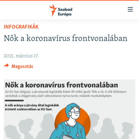
Akadálymentes
mód
Ugrás
INFOGRAFIKÁK
a
NAPIRENDEN
Nők a koronavírus frontvonalában
fő
AKTUÁLIS
oldalra
PODCASTOK
Ugrás
2021. március 17.
a
VIDEÓK
Megosztás
tartalomjegyzékre
ELEMZŐ
Ugrás
a
NER15
keresésre
SZABADON
TÁRSADALOM
DEMOKRÁCIA
A PÉNZ NYOMÁBAN