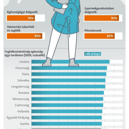
EURÓPAI UNIÓ
VILÁG
KLÍMAVÁLTOZÁS
A MÚLT TANULSÁGAI
KÖVESSEN MINKET!
Valamennyi RFE/RL weboldal