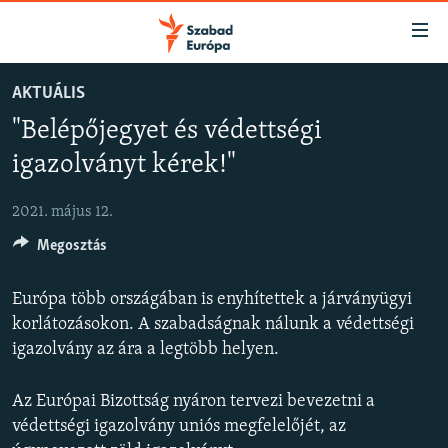
Akadálymentes
mód
Ugrás
AKTUÁLIS
a
NAPIRENDEN
"Belépőjegyet és védettségi
fő
AKTUÁLIS
oldalra
igazolványt kérek!"
FELIRATKOZÁS
PODCASTOK
Ugrás
a
2021. május 12.
VIDEÓK
tartalomjegyzékre
Spotify
Megosztás
ELEMZŐ
Ugrás
a
NER15
Európa több országában is enyhítettek a járványügyi
Feliratkozás
keresésre
SZABADON
korlátozásokon. A szabadságnak nálunk a védettségi
igazolvány az ára a legtöbb helyen.
TÁRSADALOM
DEMOKRÁCIA
Az Európai Bizottság nyáron tervezi bevezetni a
védettségi igazolvány uniós megfelelőjét, az
A PÉNZ NYOMÁBAN