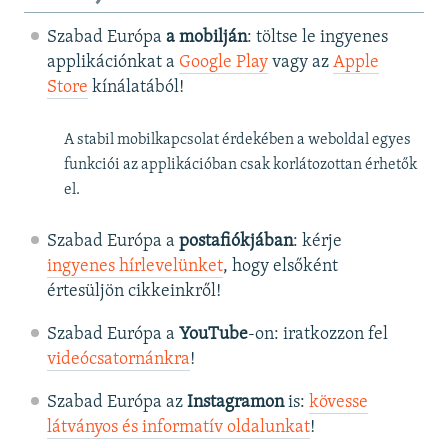
Szabad Európa
a mobilján
: töltse le ingyenes
applikációnkat a
Google Play
vagy az
Apple
Store
kínálatából!
A stabil mobilkapcsolat érdekében a weboldal egyes
funkciói az applikációban csak korlátozottan érhetők
el.
Szabad Európa a
postafiókjában
: kérje
ingyenes hírlevelünket
, hogy elsőként
értesüljön cikkeinkről!
Szabad Európa a
YouTube
-on: iratkozzon fel
videócsatornánkra
!
Szabad Európa az
Instagramon
is:
kövesse
látványos és informatív oldalunkat
! ​