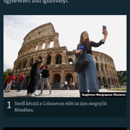
úgynevezett zöld igazolványt.
EURÓPAI UNIÓ
VILÁG
KLÍMAVÁLTOZÁS
A MÚLT TANULSÁGAI
KÖVESSEN MINKET!
Valamennyi RFE/RL weboldal
1
Szelfi készül a Colosseum előtt az újra megnyíló
Rómában.