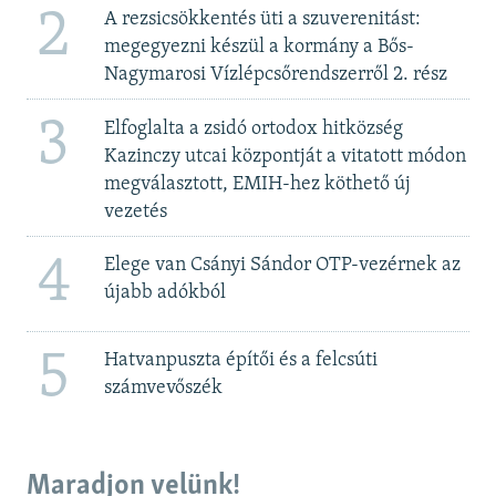
2
A rezsicsökkentés üti a szuverenitást:
megegyezni készül a kormány a Bős-
Nagymarosi Vízlépcsőrendszerről 2. rész
3
Elfoglalta a zsidó ortodox hitközség
Kazinczy utcai központját a vitatott módon
megválasztott, EMIH-hez köthető új
vezetés
4
Elege van Csányi Sándor OTP-vezérnek az
újabb adókból
5
Hatvanpuszta építői és a felcsúti
számvevőszék
Maradjon velünk!