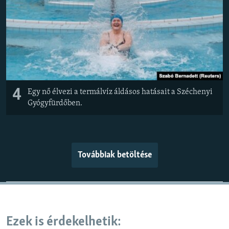
4
Egy nő élvezi a termálvíz áldásos hatásait a Széchenyi
Gyógyfürdőben.
Továbbiak betöltése
Ezek is érdekelhetik: