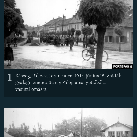
EURÓPAI UNIÓ
VILÁG
KLÍMAVÁLTOZÁS
A MÚLT TANULSÁGAI
KÖVESSEN MINKET!
1
Kőszeg, Rákóczi Ferenc utca, 1944. június 18. Zsidók
gyalogmenete a Schey Fülöp utcai gettóból a
Valamennyi RFE/RL weboldal
vasútállomásra