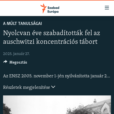
Akadálymentes
mód
Ugrás
A MÚLT TANULSÁGAI
a
NAPIRENDEN
Nyolcvan éve szabadították fel az
fő
AKTUÁLIS
oldalra
auschwitzi koncentrációs tábort
PODCASTOK
Ugrás
a
2025. január 27.
VIDEÓK
tartalomjegyzékre
Megosztás
ELEMZŐ
Ugrás
a
NER15
Az ENSZ 2005. november 1-jén nyilvánította január 27-ét a holokauszt nemzetközi emléknapjává. 1945-ben a szovjet hadsereg ezen a napon szabadította fel a második világháború legnagyobb náci megsemmisítőtáborát Auschwitzban.
keresésre
SZABADON
Részletek megjelenítése
TÁRSADALOM
DEMOKRÁCIA
A PÉNZ NYOMÁBAN