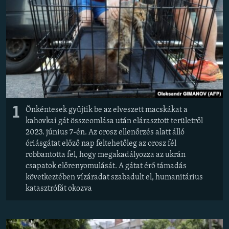
EURÓPAI UNIÓ
VILÁG
KLÍMAVÁLTOZÁS
A MÚLT TANULSÁGAI
KÖVESSEN MINKET!
1
Önkéntesek gyűjtik be az elveszett macskákat a
kahovkai gát összeomlása után elárasztott területről
2023. június 7-én. Az orosz ellenőrzés alatt álló
Valamennyi RFE/RL weboldal
óriásgátat előző nap feltehetőleg az orosz fél
robbantotta fel, hogy megakadályozza az ukrán
csapatok előrenyomulását. A gátat érő támadás
következtében vízáradat szabadult el, humanitárius
katasztrófát okozva