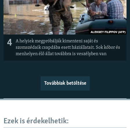
4
A helyiek megpróbálják kimenteni saját és
szomszédaik csapdába esett háziállatait. Sok kóbor és
menhelyen élő állat továbbra is veszélyben van
Továbbiak betöltése
Ezek is érdekelhetik: