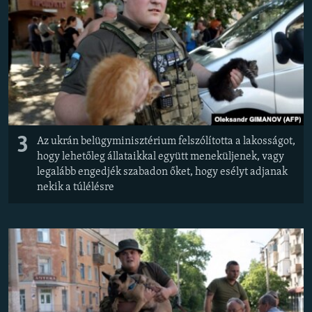
3
Az ukrán belügyminisztérium felszólította a lakosságot,
hogy lehetőleg állataikkal együtt meneküljenek, vagy
legalább engedjék szabadon őket, hogy esélyt adjanak
nekik a túlélésre