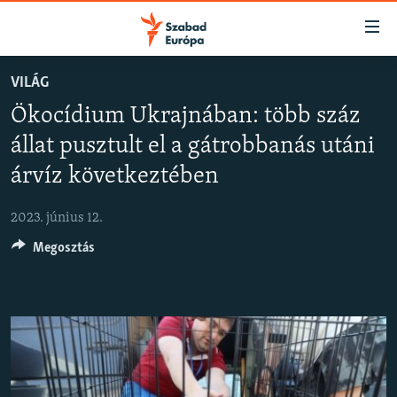
Akadálymentes
mód
Ugrás
VILÁG
a
NAPIRENDEN
Ökocídium Ukrajnában: több száz
fő
AKTUÁLIS
oldalra
állat pusztult el a gátrobbanás utáni
FELIRATKOZÁS
PODCASTOK
Ugrás
árvíz következtében
a
VIDEÓK
tartalomjegyzékre
Spotify
2023. június 12.
ELEMZŐ
Ugrás
a
Megosztás
NER15
Feliratkozás
keresésre
SZABADON
TÁRSADALOM
DEMOKRÁCIA
A PÉNZ NYOMÁBAN