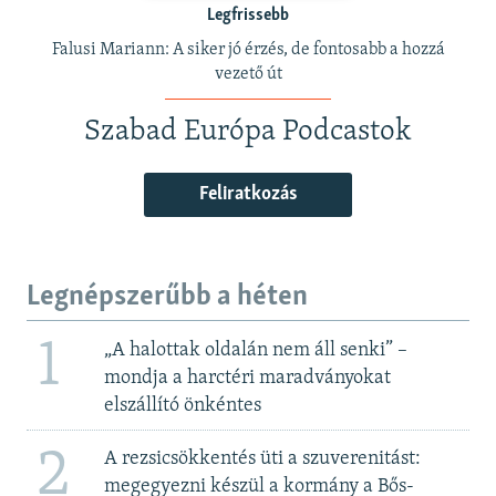
Legfrissebb
Falusi Mariann: A siker jó érzés, de fontosabb a hozzá
vezető út
Szabad Európa Podcastok
Feliratkozás
Legnépszerűbb a héten
1
„A halottak oldalán nem áll senki” –
mondja a harctéri maradványokat
elszállító önkéntes
2
A rezsicsökkentés üti a szuverenitást:
megegyezni készül a kormány a Bős-