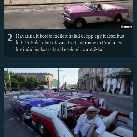
2
Havanna kikötője mellett halad el épp egy klasszikus
kabrió. Sok kubai utazási iroda városnéző túrákat és
kirándulásokat is kínál ezekkel az autókkal