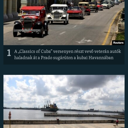
EURÓPAI UNIÓ
VILÁG
KLÍMAVÁLTOZÁS
A MÚLT TANULSÁGAI
1
KÖVESSEN MINKET!
A „Classics of Cuba” versenyen részt vevő veterán autók
haladnak át a Prado sugárúton a kubai Havannában
Valamennyi RFE/RL weboldal