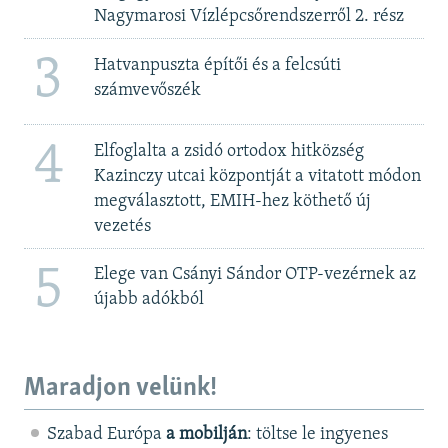
Nagymarosi Vízlépcsőrendszerről 2. rész
3
Hatvanpuszta építői és a felcsúti
számvevőszék
4
Elfoglalta a zsidó ortodox hitközség
Kazinczy utcai központját a vitatott módon
megválasztott, EMIH-hez köthető új
vezetés
5
Elege van Csányi Sándor OTP-vezérnek az
újabb adókból
Maradjon velünk!
Szabad Európa
a mobilján
: töltse le ingyenes