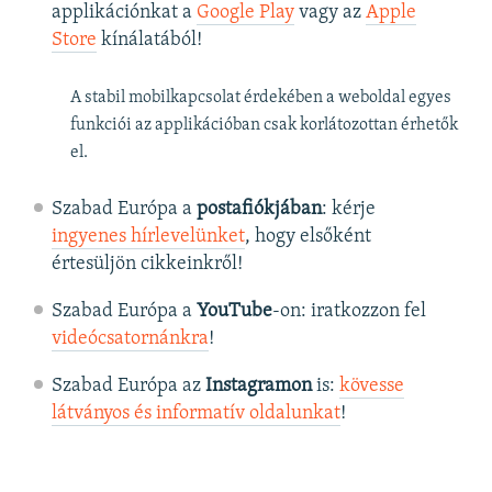
applikációnkat a
Google Play
vagy az
Apple
Store
kínálatából!
A stabil mobilkapcsolat érdekében a weboldal egyes
funkciói az applikációban csak korlátozottan érhetők
el.
Szabad Európa a
postafiókjában
: kérje
ingyenes hírlevelünket
, hogy elsőként
értesüljön cikkeinkről!
Szabad Európa a
YouTube
-on: iratkozzon fel
videócsatornánkra
!
Szabad Európa az
Instagramon
is:
kövesse
látványos és informatív oldalunkat
! ​