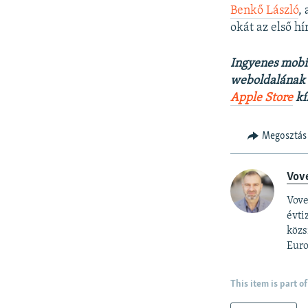
Benkő László
,
okát az első h
Ingyenes mobi
weboldalának t
Apple Store
kí
Megosztás
Vov
Vove
évti
közs
Euro
This item is part of