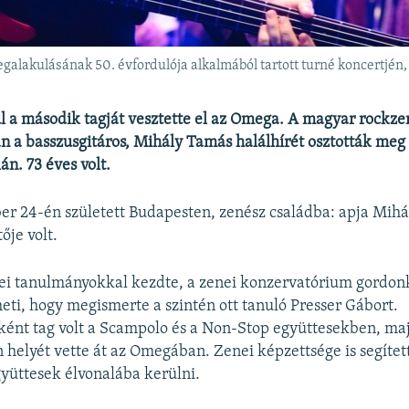
alakulásának 50. évfordulója alkalmából tartott turné koncertjén
l a második tagját vesztette el az Omega. A magyar rockz
án a basszusgitáros, Mihály Tamás halálhírét osztották meg
án. 73 éves volt.
er 24-én született Budapesten, zenész családba: apja Mihá
ője volt.
nei tanulmányokkal kezdte, a zenei konzervatórium gordon
ti, hogy megismerte a szintén ott tanuló Presser Gábort.
ént tag volt a Scampolo és a Non-Stop együttesekben, ma
n helyét vette át az Omegában. Zenei képzettsége is segíte
yüttesek élvonalába kerülni.