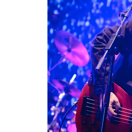
EURÓPAI UNIÓ
VILÁG
KLÍMAVÁLTOZÁS
A MÚLT TANULSÁGAI