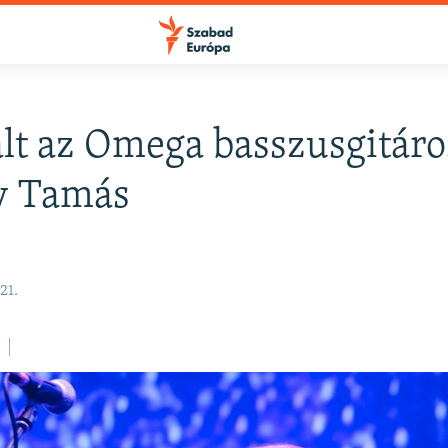
t az Omega basszusgitáro
FELIRATKOZÁS
y Tamás
Apple Podcasts
21.
Spotify
Feliratkozás