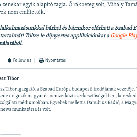
 a zenekar egyik alapító tagja. Ő rákbeteg volt, Mihály Tam
írek nem említették.
lalkalmazásunkkal bárhol és bármikor elérheti a Szabad 
artalmát! Töltse le díjnyertes applikációnkat a
Google Pla
nálatából.
Follow us
Nyomtatás
esz Tibor
sz Tibor igazgató, a Szabad Európa budapesti irodájának vezetője. 
zede dolgozik magyar és nemzetközi szerkesztőségekben, keresked
zolgálati médiumokban. Egyebek mellett a Danubius Rádió, a Magya
news munkatársa is volt.