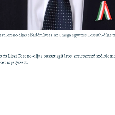
zt Ferenc-díjas előadóművész, az Omega együttes Kossuth-díjas ta
.
s és Liszt Ferenc-díjas basszusgitáros, zeneszerző szólólem
et is jegyzett.