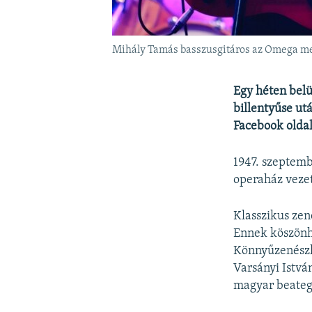
Mihály Tamás basszusgitáros az Omega meg
Egy héten belü
billentyűse ut
Facebook oldal
1947. szeptemb
operaház vezet
Klasszikus ze
Ennek köszönhe
Könnyűzenészk
Varsányi Istvá
magyar beateg