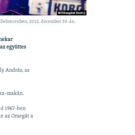
, Debrecenben, 2012. december 30-án.
enekar
 az együttes
ly András, az
ka-szakán.
jd 1967-ben
tte az Omegát a