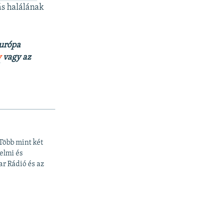
ás halálának
Európa
y
vagy az
Több mint két
elmi és
r Rádió és az