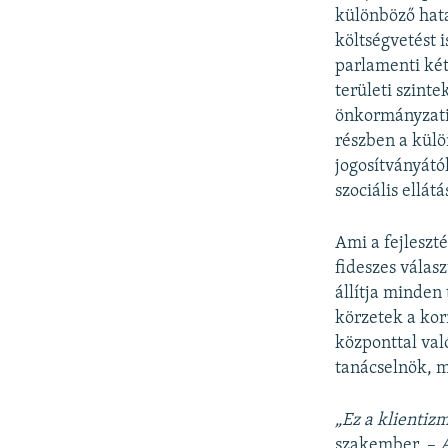
különböző hata
költségvetést 
parlamenti két
területi szint
önkormányzati 
részben a külö
jogosítványátó
szociális ellát
Ami a fejleszté
fideszes válasz
állítja minden
körzetek a kor
központtal val
tanácselnök, m
„Ez a klientiz
szakember. –