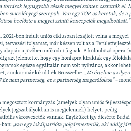
 a források legnagyobb részét megyei szinten osztották el.
en sincs lényegi szerepük. Van egy TOP-os keretük, de a
kítása beelőzte a megyei szintű koncepciók megalkotását.”
, 2021-ben indult uniós ciklusban lezajlott volna a megyei
i, tervezési folyamat, már készen volt az a Területfejleszté
y alapján a jövőben működni fognak.
A különböző operatí
dig azt jelentette, hogy egy
honlapra kiraktak egy féloldala
gramok egésze egyáltalán nem volt nyilvános, akkor lehet
et, amikor már kiküldték Brüsszelbe.
„Mi értelme az ilyen
 Ez nem partnerség, ez a partnerség megcsúfolása”
– mond
a megosztott kormányzás (amelyek olyan uniós fejlesztéspo
lyek jogszabályokban is megjelennek) helyett pedig
ibilis városvezetők vannak. Egyiküket így dicsérte Budai 
3-ban:
„van egy lokálpatrióta polgármesterük, aki addig jár