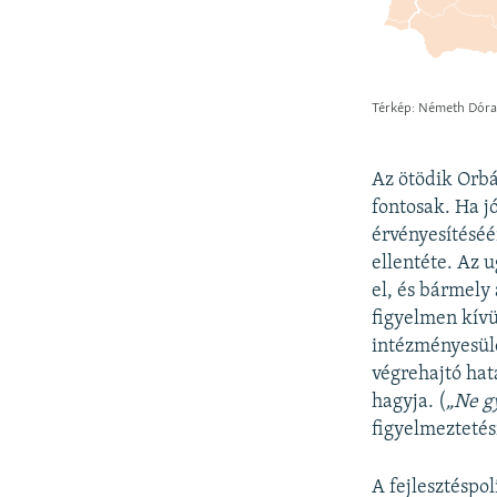
Az ötödik Orbá
fontosak. Ha j
érvényesítéséér
ellentéte. Az 
el, és bármely
figyelmen kív
intézményesülé
végrehajtó hat
hagyja. (
„Ne g
figyelmeztetés
A fejlesztéspo