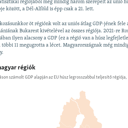
tatisztikai régiójából még mindig három szerepelt az unió h
je között, a Dél-Alföld is épp csak a 21. lett.
kozásunkkor öt régiónk volt az uniós átlag GDP-jének fele a
niának Bukarest kivételével az összes régiója. 2021-re 
jában ilyen alacsony a GDP (ez a régió van a húsz legfejlet
 a többi 11 megugrotta a lécet. Magyarországnak még mindig
y.