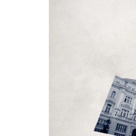
EURÓPAI UNIÓ
VILÁG
KLÍMAVÁLTOZÁS
A MÚLT TANULSÁGAI