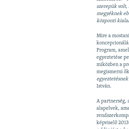
szerepük volt,
megyéknek ebb
központi kiala
Mire a mostani
koncepcionálás
Program, amel
egyeztetése pe
miközben a pro
megismerni ők
egyeztetésnek?
István.
A partnerség, 
alapelvek, ame
rendszerkompat
képviselő 201