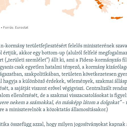
n-kormány területfejlesztésért felelős miniszterének szav
ól értjük, akkor egy bottom-up (alulról felfelé megfogalma
t („területi szemlélet”) állt ki, ami a Fidesz-kormányzás fi
ugyanis csak egyetlen hatalmi tényező, a kormány kizárólag
 ágazatban, szakpolitikában, területen következetesen gyen
ül hagyja a különböző érdekek, vélemények, szakmai állás
sét, a sajátját viszont erővel végigviszi. Centralizált rend
alom ellenőrzését, de a szakmai visszacsatolásokat is figye
yere nekem a számokkal, én másképp látom a dolgokat”
–
re a miniszterelnök a közoktatás államosításakor.)
litika összefügg azzal, hogy milyen jogosítványokat kapnak