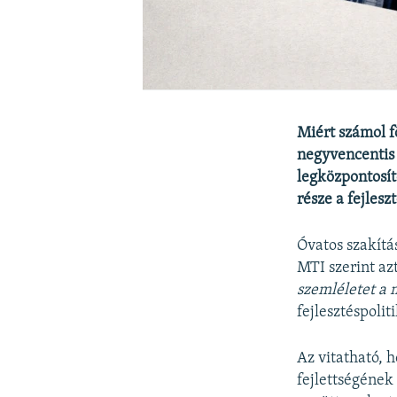
Miért számol f
negyvencentis 
legközpontosít
része a fejles
Óvatos szakítás
MTI szerint a
szemléletet a 
fejlesztéspoliti
Az vitatható, h
fejlettségéne