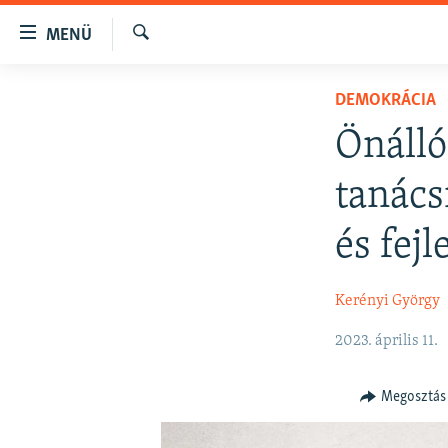
Akadálymentes
MENÜ
mód
Keresés
Ugrás
NAPIRENDEN
DEMOKRÁCIA
a
AKTUÁLIS
fő
Önálló
oldalra
PODCASTOK
Ugrás
tanács
VIDEÓK
a
tartalomjegyzékre
ELEMZŐ
és fejl
Ugrás
NER15
a
Kerényi György
keresésre
SZABADON
TÁRSADALOM
2023. április 11.
DEMOKRÁCIA
Megosztás
A PÉNZ NYOMÁBAN