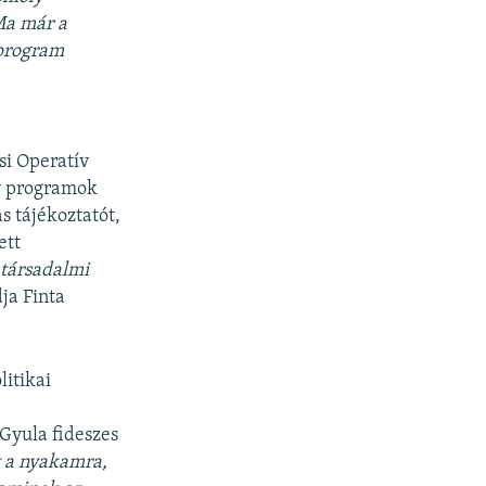
 Ma már a
 program
si Operatív
v programok
s tájékoztatót,
ett
 társadalmi
ja Finta
litikai
Gyula fideszes
t a nyakamra,