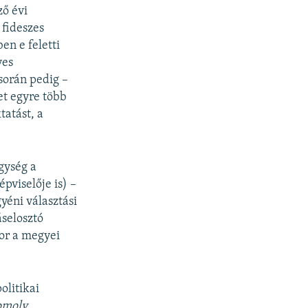
ző évi
 fideszes
en e feletti
ves
során pedig –
et egyre több
tatást, a
egység a
épviselője is) –
yéni választási
áselosztó
kor a megyei
olitikai
omoly