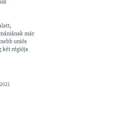
úsz
latt,
Romániának már
lenebb uniós
 két régiója