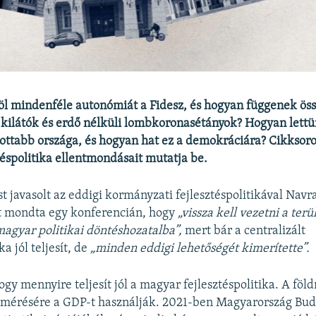
öl mindenféle autonómiát a Fidesz, és hogyan függenek öss
kilátók és erdő nélküli lombkoronasétányok? Hogyan lettü
ottabb országa, és hogyan hat ez a demokráciára? Cikksor
ztéspolitika ellentmondásait mutatja be.
t javasolt az eddigi kormányzati fejlesztéspolitikával Navra
zt mondta egy konferencián, hogy
„vissza kell vezetni a terü
magyar politikai döntéshozatalba”,
mert bár a centralizált
ka jól teljesít, de
„minden eddigi lehetőségét kimerítette”.
ogy mennyire teljesít jól a magyar fejlesztéspolitika. A föld
k mérésére a GDP-t használják. 2021-ben Magyarország Bud