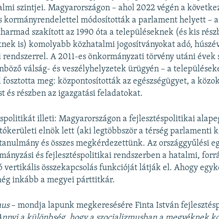
lmi szintjei. Magyarországon – ahol 2022 végén a követke
is kormányrendelettel módosították a parlament helyett – a
harmad szakított az 1990 óta a településeknek (és kis részb
eknek is) komolyabb közhatalmi jogosítványokat adó, húszé
rendszerrel. A 2011-es önkormányzati törvény utáni évek 
nböző válság- és veszélyhelyzetek ürügyén – a települések
l fosztotta meg: központosították az egészségügyet, a közok
ást és részben az igazgatási feladatokat.
spolitikát illeti: Magyarországon a fejlesztéspolitikai alap
tókerületi elnök lett (aki legtöbbször a térség parlamenti k
 tanulmány és összes megkérdezettünk. Az országgyűlési eg
mányzási és fejlesztéspolitikai rendszerben a hatalmi, forr
ó vertikális összekapcsolás funkcióját látják el. Ahogy egy
ég inkább a megyei párttitkár.
mus
– mondja lapunk megkeresésére Finta István fejlesztésp
Annyi a különbség, hogy a szocializmusban a megyéknek k