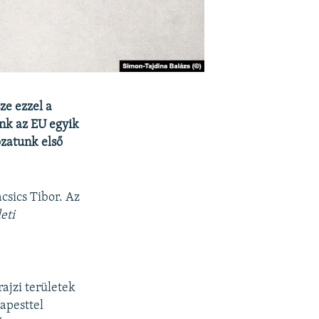
ze ezzel a
nk az EU egyik
ozatunk első
csics Tibor. Az
leti
rajzi területek
apesttel