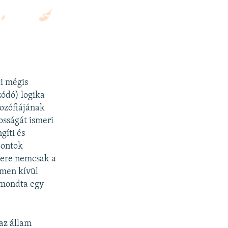
ai mégis
zódó) logika
lozófiájának
osságát ismeri
gíti és
pontok
szere nemcsak a
lmen kívül
 mondta egy
 az állam