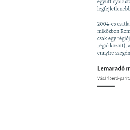
együtt nyolc s
legfejletlenebb
2004-es csatla
miközben Romá
csak egy régió
régió között),
ennyire szegén