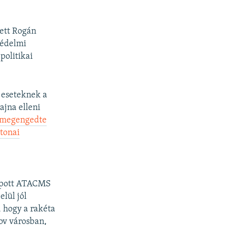
ett Rogán
védelmi
politikai
z eseteknek a
jna elleni
 megengedte
tonai
kapott ATACMS
lül jól
 hogy a rakéta
sov városban,