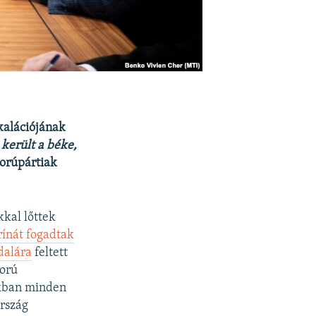
kalációjának
került a béke,
orúpártiak
kkal lőttek
rínát fogadtak
dalára
feltett
ború
okban minden
ország