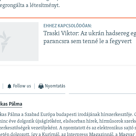
egrongálta a létesítményt.
EHHEZ KAPCSOLÓDÓAN:
Traski Viktor: Az ukrán hadsereg e
parancsra sem tenné le a fegyvert
Follow us
Nyomtatás
ekas Pálma
kas Pálma a Szabad Európa budapesti irodájának hírszerkesztője.
inc éve dolgozik újságíróként, elsősorban hírek, hírműsorok szerk
zerkesztőségek vezetőjeként. A nyomtatott és az elektronikus sajtó
letén dolgozott, így a Kurírnál, az Interpress Magazinnál, a Magyar