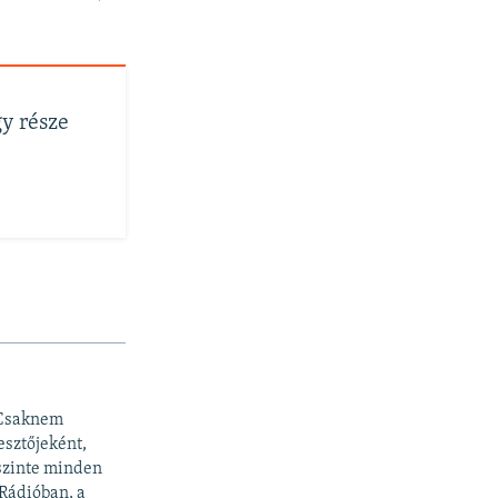
gy része
 Csaknem
esztőjeként,
 szinte minden
 Rádióban, a