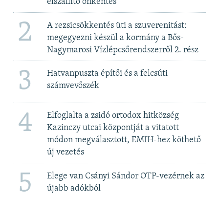
elszállító önkéntes
2
A rezsicsökkentés üti a szuverenitást:
megegyezni készül a kormány a Bős-
Nagymarosi Vízlépcsőrendszerről 2. rész
3
Hatvanpuszta építői és a felcsúti
számvevőszék
4
Elfoglalta a zsidó ortodox hitközség
Kazinczy utcai központját a vitatott
módon megválasztott, EMIH-hez köthető
új vezetés
5
Elege van Csányi Sándor OTP-vezérnek az
újabb adókból