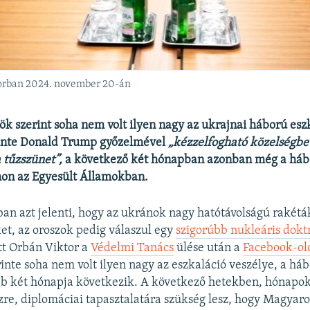
torban 2024. november 20-án
ök szerint soha nem volt ilyen nagy az ukrajnai háború esz
rinte Donald Trump győzelmével
„kézzelfogható közelségbe 
 tűzszünet”,
a következő két hónapban azonban még a háb
on az Egyesült Államokban.
ban azt jelenti, hogy az ukránok nagy hatótávolságú rakétá
ket, az oroszok pedig válaszul egy
szigorúbb nukleáris dokt
t Orbán Viktor a
Védelmi Tanács
ülése után a
Facebook-ol
inte soha nem volt ilyen nagy az eszkaláció veszélye, a há
bb két hónapja következik. A következő hetekben, hónap
zre, diplomáciai tapasztalatára szükség lesz, hogy Magyar