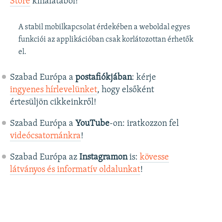
Store
kínálatából!
A stabil mobilkapcsolat érdekében a weboldal egyes
funkciói az applikációban csak korlátozottan érhetők
el.
Szabad Európa a
postafiókjában
: kérje
ingyenes hírlevelünket
, hogy elsőként
értesüljön cikkeinkről!
Szabad Európa a
YouTube
-on: iratkozzon fel
videócsatornánkra
!
Szabad Európa az
Instagramon
is:
kövesse
látványos és informatív oldalunkat
! ​