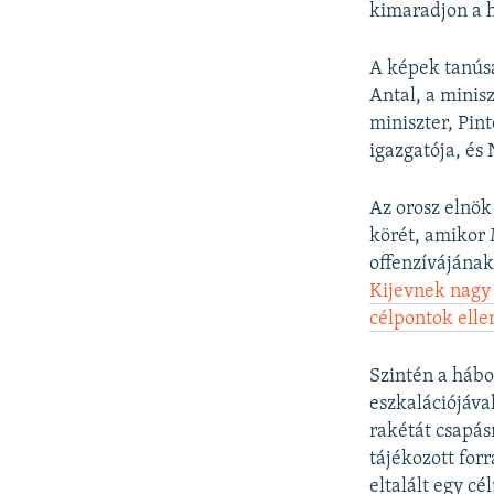
kimaradjon a 
A képek tanúsá
Antal, a minis
miniszter, Pin
igazgatója, és 
Az orosz elnök
körét, amikor 
offenzívájának
Kijevnek nagy 
célpontok elle
Szintén a hábo
eszkalációjáva
rakétát csapás
tájékozott for
eltalált egy cé