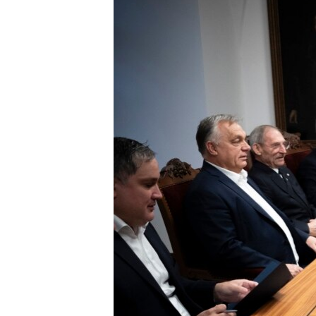
EURÓPAI UNIÓ
VILÁG
KLÍMAVÁLTOZÁS
A MÚLT TANULSÁGAI