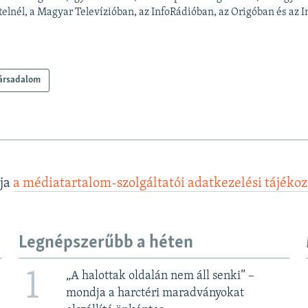
elnél, a Magyar Televízióban, az InfoRádióban, az Origóban és az In
ársadalom
lja
a médiatartalom-szolgáltatói adatkezelési tájéko
Legnépszerűbb a héten
1
„A halottak oldalán nem áll senki” –
mondja a harctéri maradványokat