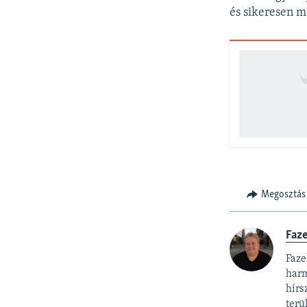
és sikeresen m
Megosztás
Faz
Faze
harm
hírs
terü