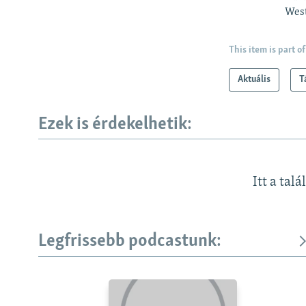
West
This item is part of
Aktuális
T
Ezek is érdekelhetik:
Itt a talá
Legfrissebb podcastunk: