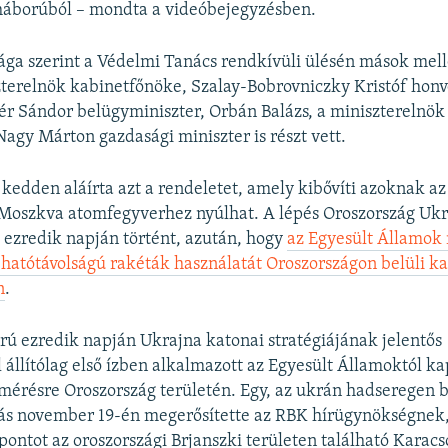
háborúból – mondta a videóbejegyzésben.
ga szerint a Védelmi Tanács rendkívüli ülésén mások mell
zterelnök kabinetfőnöke, Szalay-Bobrovniczky Kristóf hon
tér Sándor belügyminiszter, Orbán Balázs, a miniszterelnök 
Nagy Márton gazdasági miniszter is részt vett.
 kedden aláírta azt a rendeletet, amely kibővíti azoknak a
Moszkva atomfegyverhez nyúlhat. A lépés Oroszország Ukra
 ezredik napján történt, azután, hogy
az Egyesült Államok
hatótávolságú rakéták használatát Oroszországon belüli ka
n
.
rú ezredik napján Ukrajna katonai stratégiájának jelentős
l állítólag első ízben alkalmazott az Egyesült Államoktól 
mérésre Oroszország területén. Egy, az ukrán hadseregen be
rás november 19-én megerősítette az RBK hírügynökségnek,
lpontot az oroszországi Brjanszki területen található Karac