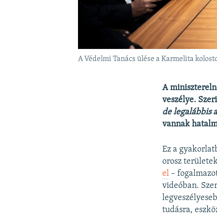
A Védelmi Tanács ülése a Karmelita kolos
A minisztereln
veszélye. Sze
de legalábbis a
vannak hatalm
Ez a gyakorlat
orosz területe
el
– fogalmazot
videóban. Szer
legveszélyese
tudásra, eszkö