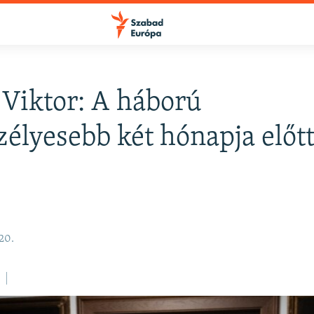
Viktor: A háború
FELIRATKOZÁS
zélyesebb két hónapja előt
Apple Podcasts
Spotify
20.
Feliratkozás