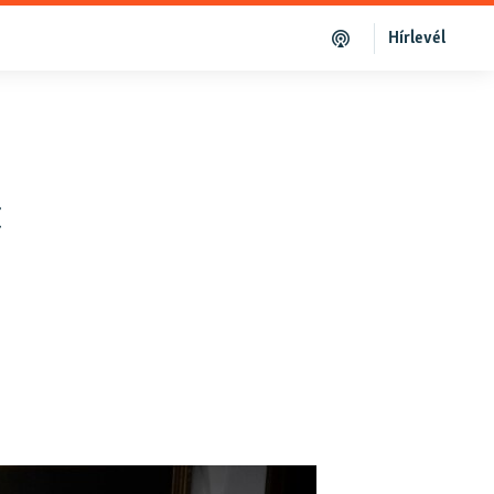
Hírlevél
t