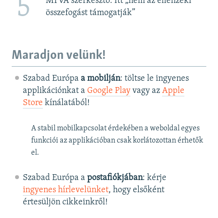
5
MTVA szerkesztő: Itt „nem az ellenzéki
összefogást támogatják”
Maradjon velünk!
Szabad Európa
a mobilján
: töltse le ingyenes
applikációnkat a
Google Play
vagy az
Apple
Store
kínálatából!
A stabil mobilkapcsolat érdekében a weboldal egyes
funkciói az applikációban csak korlátozottan érhetők
el.
Szabad Európa a
postafiókjában
: kérje
ingyenes hírlevelünket
, hogy elsőként
értesüljön cikkeinkről!