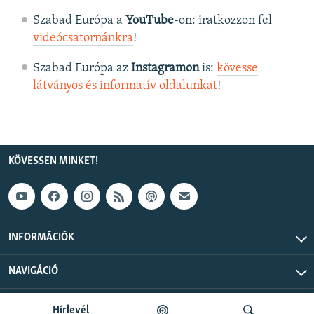
Szabad Európa a
YouTube
-on: iratkozzon fel
videócsatornánkra
!
Szabad Európa az
Instagramon
is:
kövesse
látványos és informatív oldalunkat
! ​
KÖVESSEN MINKET!
INFORMÁCIÓK
NAVIGÁCIÓ
Szabad Európa © 2026 RFE/RL, Inc. Minden jog fenntartva.
Hírlevél