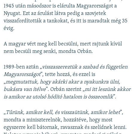
1945 után másodszor is elárulta Magyarországot a
Nyugat. Ezt az árulást látva pedig a szovjetek
visszafordították a tankokat, és itt is maradtak még 35
évig.
A magyar vért meg kell becsülni, mert rajtunk kívül
nem becsüli meg senki, mondta Orbán.
1989-ben aztán „
visszaszereztük a szabad és független
Magyarországot
”, tette hozzá, és ezzel is
„
megmutattuk, hogy akárki akar a nyakunkra ülni,
bukásra van ítélve
”. Orbán szerint „
mi itt leszünk akkor
is amikor az utolsó hódító hatalom is összeomlik
”.
„
Tűrünk, amikor kell, és visszaütünk, amikor lehet
”,
mondta a miniszterelnök, hozzátéve, hogy most
egyszerre kell bátornak, ravasznak és szelídnek lenni.