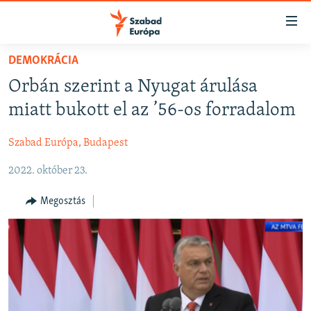
Akadálymentes
mód
Ugrás
DEMOKRÁCIA
a
NAPIRENDEN
Orbán szerint a Nyugat árulása
fő
AKTUÁLIS
oldalra
miatt bukott el az ’56-os forradalom
FELIRATKOZÁS
PODCASTOK
Ugrás
a
Szabad Európa, Budapest
VIDEÓK
tartalomjegyzékre
Spotify
2022. október 23.
ELEMZŐ
Ugrás
a
NER15
Megosztás
Feliratkozás
keresésre
SZABADON
TÁRSADALOM
DEMOKRÁCIA
A PÉNZ NYOMÁBAN