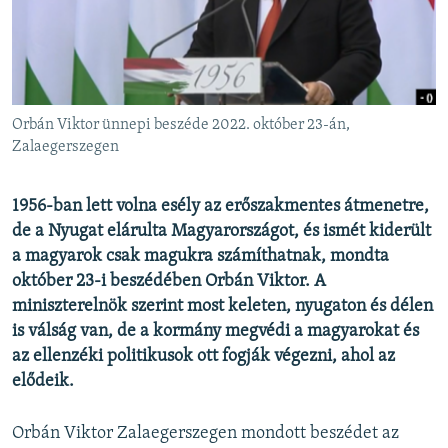
EURÓPAI UNIÓ
VILÁG
KLÍMAVÁLTOZÁS
A MÚLT TANULSÁGAI
Orbán Viktor ünnepi beszéde 2022. október 23-án,
Zalaegerszegen
KÖVESSEN MINKET!
1956-ban lett volna esély az erőszakmentes átmenetre,
de a Nyugat elárulta Magyarországot, és ismét kiderült
a magyarok csak magukra számíthatnak, mondta
Valamennyi RFE/RL weboldal
október 23-i beszédében Orbán Viktor. A
miniszterelnök szerint most keleten, nyugaton és délen
is válság van, de a kormány megvédi a magyarokat és
az ellenzéki politikusok ott fogják végezni, ahol az
elődeik.
Orbán Viktor Zalaegerszegen mondott beszédet az