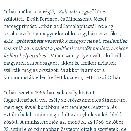
Orbán méltatta a régió, „
Zala vármegye
” híres
szülötteit, Deák Ferencet és Mindszenty József
hercegprímást. Orbán az államalapítástól 1956-ig
sorolta azokat a magyar katolikus egyházi vezetőket,
akik „
prófétaként vezették a magyar népet, szellemileg
vezették az országot a politikai vezetők mellett, amikor
kellett helyettük is
”. Mindeszenty ilyen volt, aki kiállt a
magyarok szabadságáért akkor is, amikor nyilasok
szállták meg az országot, és akkor is amikor a
kommunisták ellen kellett küzdeni, tett hozzá Orbán.
Orbán szerint 1956-ban volt esély kivívni a
függetlenséget, volt esély az erőszakmentes átmenetre,
mert egy évvel korábban lett semleges Ausztria, és
Sztálin halála után megindult az enyhülés a két blokk
között. A miniszterelnök azt mondta, az 1956. október
23. utáni első pár napban összeomlottak a szovjetek, de