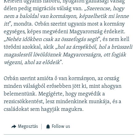
Keleten ugyanis háború, nyugaton gazdasági válság
délen pedig migrációs válság van. „
Szerencse, hogy
nem a baloldal van kormányon, képzelhetik mi lenne
itt
”, mondta. Orbán szerint ugyanis most a kormány
egységes, képes megvédeni Magyarország érdekeit.
„
Nehéz időkben csak az összefogás segít
”, és nem kell
törődni azokkal, akik „
hol az árnyékból, hol a brüsszeli
magaslesről lövöldöznek Magyarországra, ott fogják
végezni, ahol az elődeik
”.
Orbán szerint amióta ő van kormányon, az ország
minden válságból erősebben jött ki, mint ahogyan
belementünk. Megígérte, hogy megvédik a
rezsicsökkentést, lesz mindenkinek munkája, és a
családokat sem hagyják magukra.
Megosztás
Follow us