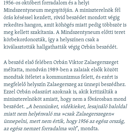
1956-os októberi forradalom és a helyi
Mindszentyneum megnyitóján. A miniszterelnök fél
órás késéssel kezdett, rövid beszédet mondott végig
rekedtes hangon, amit köhögés miatt pedig többször is
meg kellett szakítania. A Mindszentyneum előtti teret
körbekordonozták, így a helyszínen csak a
kiválasztották hallgathatták végig Orbán beszédét.
A beszéd első felében Orbán Viktor Zalaegerszeget
méltatta, mondván 1989-ben a zalaiak elsők között
mondtak ítéletet a kommunizmus felett, és ezért is
megfelelő helyszín Zalaegerszeg az ünnepi beszédhez.
Ezzel Orbán odaszúrt azoknak is, akik kritizálták a
miniszterelnököt amiatt, hogy nem a fővárosban mond
beszédet. „
A bennünket, vidékieket, lesajnáló baloldal
miatt nem helyénvaló ma »csak Zalaegerszegen«
ünnepelni, mert nem értik, hogy 1956 az egész ország,
az egész nemzet forradalma volt
”, mondta.