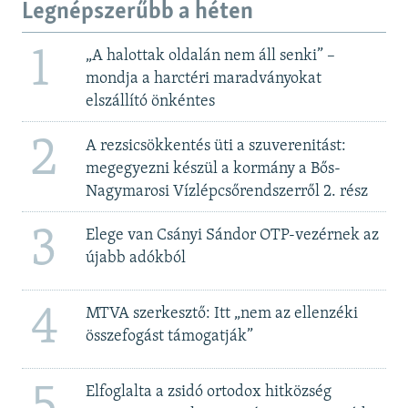
Legnépszerűbb a héten
1
„A halottak oldalán nem áll senki” –
mondja a harctéri maradványokat
elszállító önkéntes
2
A rezsicsökkentés üti a szuverenitást:
megegyezni készül a kormány a Bős-
Nagymarosi Vízlépcsőrendszerről 2. rész
3
Elege van Csányi Sándor OTP-vezérnek az
újabb adókból
4
MTVA szerkesztő: Itt „nem az ellenzéki
összefogást támogatják”
5
Elfoglalta a zsidó ortodox hitközség