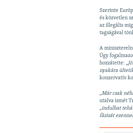
Szerinte Euró
és közvetlen s
az illegális m
tagságával tön
A minisztereln
Úgy fogalmazot
hozzátette:
„Jö
nyakára ülteti
konzervatív ko
„Már csak néhá
utalva ismét T
„indulhat tehá
fázisát ezenne