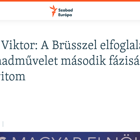
Viktor: A Brüsszel elfoglal
FELIRATKOZÁS
hadművelet második fázisá
itom
Apple Podcasts
Spotify
Feliratkozás