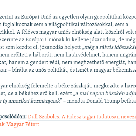
zerint az Európai Unió az egyetlen olyan geopolitikai köz
 foglalkoznak sem a világpolitikai változásokkal, sem a
kkel. A féléves magyar uniós elnökség alatt közelről volt 
Szerinte az Európai Uniónak ki kellene józanodnia, de még
ést sem kezdte el, józanodás helyett
„még a ráivós időszaká
anem erőlteti a háborút, nem határvédelmet, hanem migrán
kat, hanem a gendert védi, nem megfizethető energiát, h
kar – bírálta az unós politikát, és ismét a magyar békemissz
yar elnökség felemelte a béke zászlaját, megkezdte a harc
et, de a békéhez erő kell, ezért
„a mai napon büszkén adju
az új amerikai kormánynak
” – mondta Donald Trump beiktat
pcsolódóan:
Dull Szabolcs: A Fidesz tagjai tudatosan neve
ak Magyar Pétert