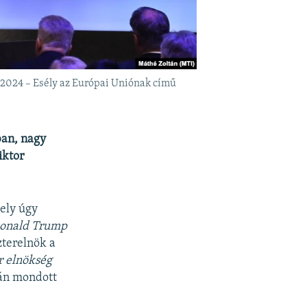
 2024 – Esély az Európai Uniónak című
ban, nagy
iktor
ely úgy
Donald Trump
zterelnök a
r elnökség
ián mondott