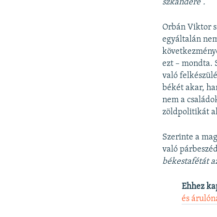
szkandere”.
Orbán Viktor s
egyáltalán nem
következményei
ezt – mondta. 
való felkészül
békét akar, h
nem a családo
zöldpolitikát a
Szerinte a mag
való párbeszéd
békestafétát 
Ehhez ka
és árulón