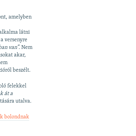
pont, amelyben
alkalma látni
 a versenyre
ban van”.
Nem
sokat akar,
anem
ióról beszélt.
oló felekkel
k át a
ására utalva.
zik bolondnak