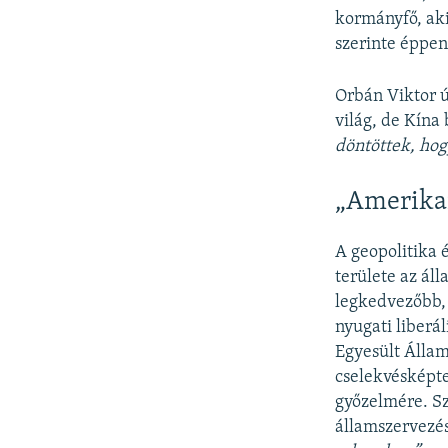
kormányfő, aki
szerinte éppen
Orbán Viktor ú
világ, de Kína
döntöttek, hog
„Amerikai
A geopolitika 
területe az ál
legkedvezőbb, 
nyugati liberá
Egyesült Állam
cselekvésképte
győzelmére. Sz
államszervezés