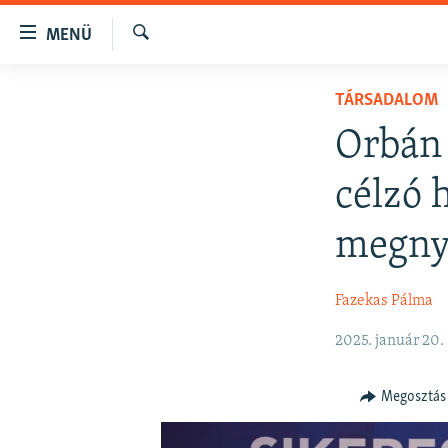
Akadálymentes
MENÜ
mód
Keresés
Ugrás
NAPIRENDEN
TÁRSADALOM
a
AKTUÁLIS
fő
Orbán 
oldalra
PODCASTOK
Ugrás
célzó 
VIDEÓK
a
tartalomjegyzékre
ELEMZŐ
megny
Ugrás
NER15
a
Fazekas Pálma
keresésre
SZABADON
TÁRSADALOM
2025. január 20.
DEMOKRÁCIA
Megosztás
A PÉNZ NYOMÁBAN