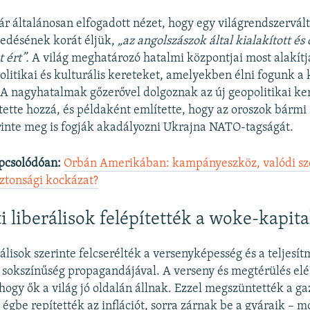
r általánosan elfogadott nézet, hogy egy világrendszerváltá
kedésének korát éljük,
„az angolszászok által kialakított és
 ért”.
A világ meghatározó hatalmi központjai most alakítj
politikai és kulturális kereteket, amelyekben élni fogunk a
A nagyhatalmak gőzerővel dolgoznak az új geopolitikai ke
 tette hozzá, és példaként említette, hogy az oroszok bárm
rinte meg is fogják akadályozni Ukrajna NATO-tagságát.
pcsolódóan:
Orbán Amerikában: kampányeszköz, valódi sz
ztonsági kockázat?
i liberálisok felépítették a woke-kapit
álisok szerinte felcserélték a versenyképesség és a teljesí
 sokszínűség propagandájával. A verseny és megtérülés elé
hogy ők a világ jó oldalán állnak. Ezzel megszüntették a g
 égbe repítették az inflációt, sorra zárnak be a gyáraik – 