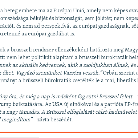
pa beteg embere ma az Európai Unió, amely nem képes sza
zomszédsága békéjét és biztonságát, sem jólétét; nem képe
igrációt, és nem ad perspektívát az európai gazdaságnak, ső
kretenné az európai gazdákat is.
ök a brüsszeli rendszer ellenzékeként határozta meg Magy
t: nem lehet politikát alapítani a brüsszeli bürokraták bel
nnek az aktuális kedvencek, akik a zsoldjukban állnak, és
k őket. Vigyázó szemünket Varsóra vessük.”
Orbán szerint 
rmányt a brüsszeli bürokraták cserélték le a mai, liberáli
ny óra, és még a nap is másként fog sütni Brüsszel felett –
rump beiktatására. Az USA új elnökével és a patrióta EP-fr
t a nagy támadás. A Brüsszel elfoglalását célzó hadművele
l megindítom”
– zárta beszédét.