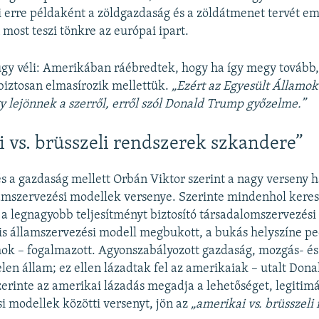
 erre példaként a zöldgazdaság és a zöldátmenet tervét em
 most teszi tönkre az európai ipart.
gy véli: Amerikában ráébredtek, hogy ha így megy tovább,
 biztosan elmasírozik mellettük.
„Ezért az Egyesült Államo
y lejönnek a szerről, erről szól Donald Trump győzelme.”
 vs. brüsszeli rendszerek szkandere”
és a gazdaság mellett Orbán Viktor szerint a nagy verseny
lamszervezési modellek versenye. Szerinte mindenhol keres
a legnagyobb teljesítményt biztosító társadalomszervezési
lis államszervezési modell megbukott, a bukás helyszíne pe
ok – fogalmazott. Agyonszabályozott gazdaság, mozgás- és
len állam; ez ellen lázadtak fel az amerikaiak – utalt Don
erinte az amerikai lázadás megadja a lehetőséget, legitimá
i modellek közötti versenyt, jön az
„amerikai vs. brüsszeli