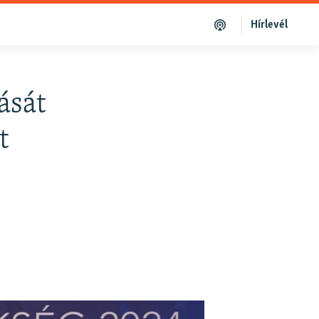
Hírlevél
ását
t