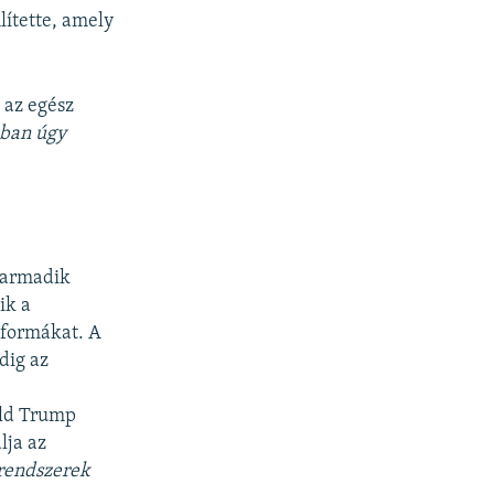
lítette, amely
 az egész
kban úgy
 harmadik
ik a
 formákat. A
dig az
ald Trump
lja az
 rendszerek