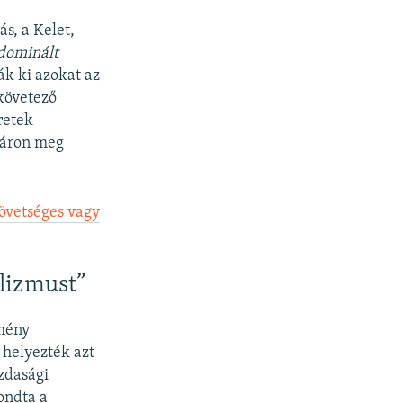
s, a Kelet,
 dominált
ák ki azokat az
 követező
retek
i áron meg
övetséges vagy
alizmust”
tmény
 helyezték azt
azdasági
mondta a