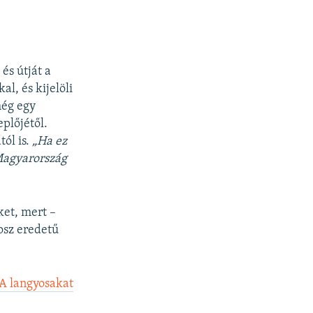
és útját a
l, és kijelöli
még egy
plőjétől.
tól is.
„Ha ez
 Magyarország
ket, mert –
rosz eredetű
A langyosakat