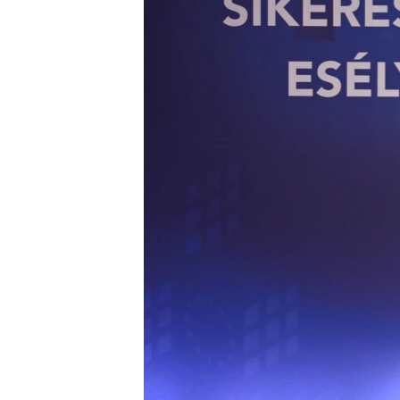
EURÓPAI UNIÓ
VILÁG
KLÍMAVÁLTOZÁS
A MÚLT TANULSÁGAI