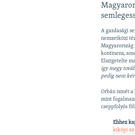
Magyarors
semleges
A gazdasági se
nemzetközi térb
Magyarország k
kontinens, ame
Elszigetelte ma
így megy továb
pedig nem kér 
Orbán ismét a 
mint fogalmazo
cseppfolyós fö
Ehhez ka
kiköpi az