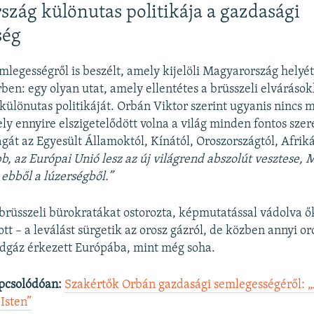
zág különutas politikája a gazdasági
ség
mlegességről is beszélt, amely kijelöli Magyarország helyét 
en: egy olyan utat, amely ellentétes a brüsszeli elvárásokka
ülönutas politikáját. Orbán Viktor szerint ugyanis nincs 
ly ennyire elszigetelődött volna a világ minden fontos szere
gát az Egyesült Államoktól, Kínától, Oroszországtól, Afriká
b, az Európai Unió lesz az új világrend abszolút vesztese,
ebből a lúzerségből.”
brüsszeli bürokratákat ostorozta, képmutatással vádolva ő
tt – a leválást sürgetik az orosz gázról, de közben annyi o
ldgáz érkezett Európába, mint még soha.
pcsolódóan:
Szakértők Orbán gazdasági semlegességéről: „
 Isten”