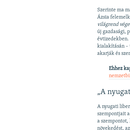
Szerinte ma má
Ázsia felemel
világrend véget
új gazdasági, 
évtizedekben. 
kialakításán –
akarják és sze
Ehhez ka
nemzetbi
„A nyugat
A nyugati liber
szempontjait a
a szempontot, 
növekedést, az