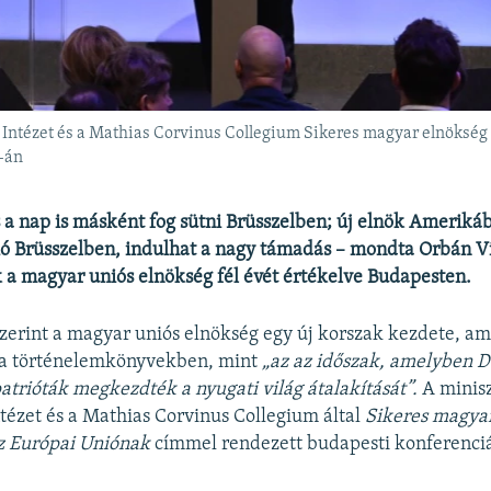
 Intézet és a Mathias Corvinus Collegium Sikeres magyar elnökség
-án
 a nap is másként fog sütni Brüsszelben; új elnök Ameriká
ió Brüsszelben, indulhat a nagy támadás – mondta Orbán V
 a magyar uniós elnökség fél évét értékelve Budapesten.
zerint a magyar uniós elnökség egy új korszak kezdete, am
a történelemkönyvekben, mint
„az az időszak, amelyben 
patrióták megkezdték a nyugati világ átalakítását”.
A minis
tézet és a Mathias Corvinus Collegium által
Sikeres magya
az Európai Uniónak
címmel rendezett budapesti konferenc