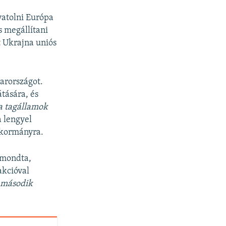
vatolni Európa
s megállítani
t Ukrajna uniós
arországot.
átására, és
 a tagállamok
a lengyel
s kormányra.
mondta,
akcióval
t második