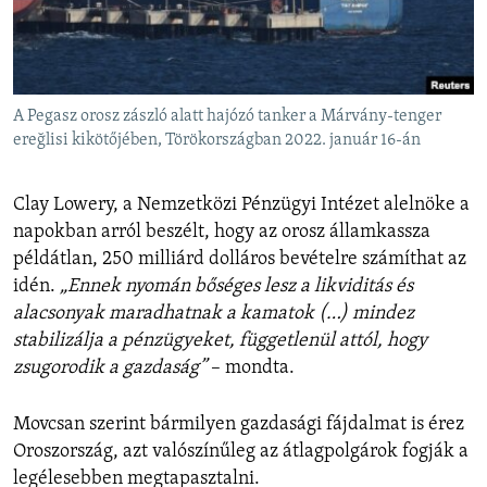
A Pegasz orosz zászló alatt hajózó tanker a Márvány-tenger
ereğlisi kikötőjében, Törökországban 2022. január 16-án
Clay Lowery, a Nemzetközi Pénzügyi Intézet alelnöke a
napokban arról beszélt, hogy az orosz államkassza
példátlan, 250 milliárd dolláros bevételre számíthat az
idén.
„Ennek nyomán bőséges lesz a likviditás és
alacsonyak maradhatnak a kamatok (…) mindez
stabilizálja a pénzügyeket, függetlenül attól, hogy
zsugorodik a gazdaság”
– mondta.
Movcsan szerint bármilyen gazdasági fájdalmat is érez
Oroszország, azt valószínűleg az átlagpolgárok fogják a
legélesebben megtapasztalni.