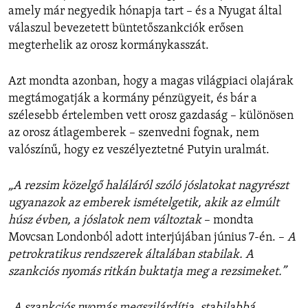
amely már negyedik hónapja tart – és a Nyugat által
válaszul bevezetett büntetőszankciók erősen
megterhelik az orosz kormánykasszát.
Azt mondta azonban, hogy a magas világpiaci olajárak
megtámogatják a kormány pénzügyeit, és bár a
szélesebb értelemben vett orosz gazdaság – különösen
az orosz átlagemberek – szenvedni fognak, nem
valószínű, hogy ez veszélyeztetné Putyin uralmát.
„A rezsim közelgő haláláról szóló jóslatokat nagyrészt
ugyanazok az emberek ismételgetik, akik az elmúlt
húsz évben, a jóslatok nem változtak
– mondta
Movcsan Londonból adott interjújában június 7-én. –
A
petrokratikus rendszerek általában stabilak. A
szankciós nyomás ritkán buktatja meg a rezsimeket.”
„A szankciós nyomás megszilárdítja, stabilabbá,