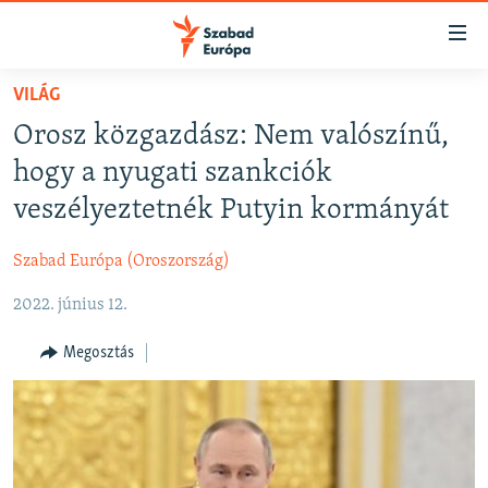
Akadálymentes
mód
Ugrás
VILÁG
a
NAPIRENDEN
Orosz közgazdász: Nem valószínű,
fő
AKTUÁLIS
oldalra
hogy a nyugati szankciók
FELIRATKOZÁS
PODCASTOK
Ugrás
veszélyeztetnék Putyin kormányát
a
VIDEÓK
tartalomjegyzékre
Szabad Európa (Oroszország)
Spotify
ELEMZŐ
Ugrás
a
2022. június 12.
NER15
Feliratkozás
keresésre
SZABADON
Megosztás
TÁRSADALOM
DEMOKRÁCIA
A PÉNZ NYOMÁBAN