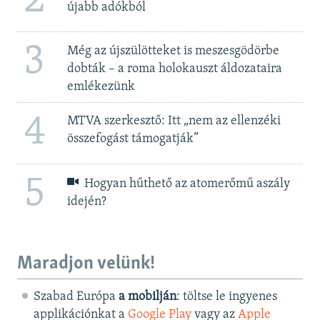
2
újabb adókból
3
Még az újszülötteket is meszesgödörbe
dobták – a roma holokauszt áldozataira
emlékezünk
4
MTVA szerkesztő: Itt „nem az ellenzéki
összefogást támogatják”
5
Hogyan hűthető az atomerőmű aszály
idején?
Maradjon velünk!
Szabad Európa
a mobilján
: töltse le ingyenes
applikációnkat a
Google Play
vagy az
Apple