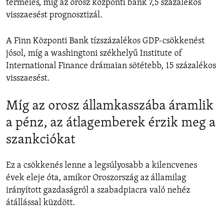
termelés, míg az orosz központi bank 7,5 százalékos
visszaesést prognosztizál.
A Finn Központi Bank tízszázalékos GDP-csökkenést
jósol, míg a washingtoni székhelyű Institute of
International Finance drámaian sötétebb, 15 százalékos
visszaesést.
Míg az orosz államkasszába áramlik
a pénz, az átlagemberek érzik meg a
szankciókat
Ez a csökkenés lenne a legsúlyosabb a kilencvenes
évek eleje óta, amikor Oroszország az államilag
irányított gazdaságról a szabadpiacra való nehéz
átállással küzdött.