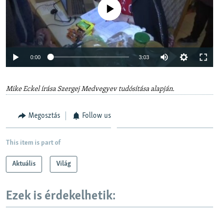
Jelenleg nincs elérhető tartalom
Auto
0:00
3:03
240p
Mike Eckel írása Szergej Medvegyev tudósítása alapján.
360p
Auto
240p
360p
480p
480p
Megosztás
Follow us
720p
720p
1080p
1080p
This item is part of
Aktuális
Világ
Ezek is érdekelhetik: