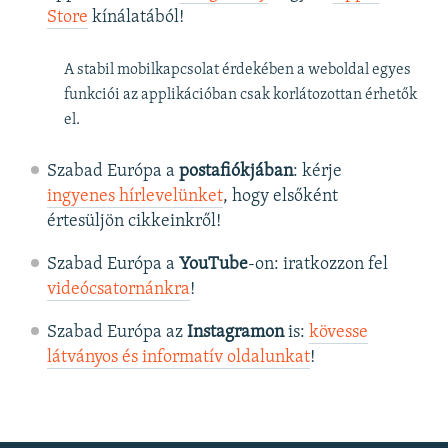
Store
kínálatából!
A stabil mobilkapcsolat érdekében a weboldal egyes
funkciói az applikációban csak korlátozottan érhetők
el.
Szabad Európa a
postafiókjában
: kérje
ingyenes hírlevelünket
, hogy elsőként
értesüljön cikkeinkről!
Szabad Európa a
YouTube
-on: iratkozzon fel
videócsatornánkra
!
Szabad Európa az
Instagramon
is:
kövesse
látványos és informatív oldalunkat
! ​