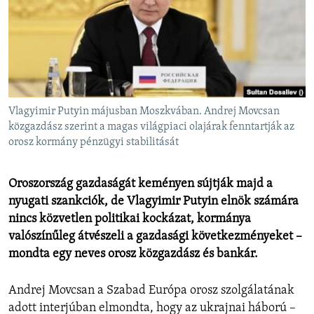
EURÓPAI UNIÓ
VILÁG
KLÍMAVÁLTOZÁS
A MÚLT TANULSÁGAI
Vlagyimir Putyin májusban Moszkvában. Andrej Movcsan
KÖVESSEN MINKET!
közgazdász szerint a magas világpiaci olajárak fenntartják az
orosz kormány pénzügyi stabilitását
Oroszország gazdaságát keményen sújtják majd a
Valamennyi RFE/RL weboldal
nyugati szankciók, de Vlagyimir Putyin elnök számára
nincs közvetlen politikai kockázat, kormánya
valószínűleg átvészeli a gazdasági következményeket –
mondta egy neves orosz közgazdász és bankár.
Andrej Movcsan a Szabad Európa orosz szolgálatának
adott interjúban elmondta, hogy az ukrajnai háború –