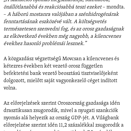
önállótlanabbá és reakciósabbá teszi ezeket
– mondta.
–
A háború mostanra valójában a szénhidrogénárak
fenntartásának eszközévé vált. A költségvetés
természetesen szenvedni fog, és az orosz gazdaságnak
az elkövetkező években még nagyobb, a kilencvenes
évekhez hasonló problémái lesznek.”
A közgazdász végzettségű Movcsan a kilencvenes és
kétezres években két vezető orosz független
befektetési bank vezető beosztású tisztviselőjeként
dolgozott, mielőtt saját vagyonkezelő céget indított
volna.
Az előrejelzések szerint Oroszország gazdasága idén
drasztikusan zsugorodik, mivel a nyugati szankciók
nyomás alá helyezik az ország GDP-jét. A Világbank
előrejelzése szerint idén 11,2 százalékkal zsugorodik a