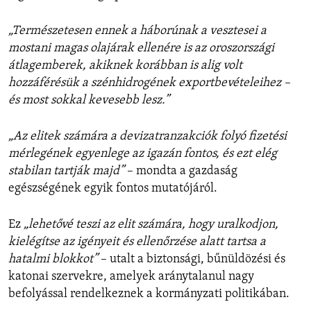
„Természetesen ennek a háborúnak a vesztesei a
mostani magas olajárak ellenére is az oroszországi
átlagemberek, akiknek korábban is alig volt
hozzáférésük a szénhidrogének exportbevételeihez –
és most sokkal kevesebb lesz.”
„Az elitek számára a devizatranzakciók folyó fizetési
mérlegének egyenlege az igazán fontos, és ezt elég
stabilan tartják majd”
– mondta a gazdaság
egészségének egyik fontos mutatójáról.
Ez
„lehetővé teszi az elit számára, hogy uralkodjon,
kielégítse az igényeit és ellenőrzése alatt tartsa a
hatalmi blokkot”
– utalt a biztonsági, bűnüldözési és
katonai szervekre, amelyek aránytalanul nagy
befolyással rendelkeznek a kormányzati politikában.