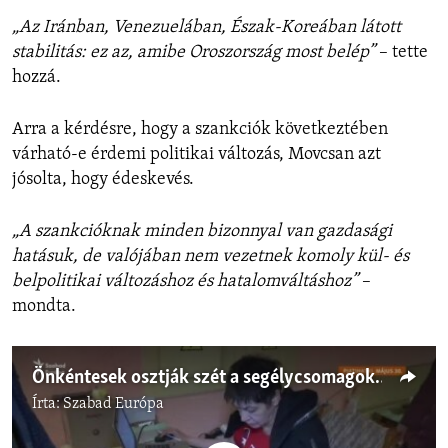
„Az Iránban, Venezuelában, Észak-Koreában látott
stabilitás: ez az, amibe Oroszország most belép”
– tette
hozzá.
Arra a kérdésre, hogy a szankciók következtében
várható-e érdemi politikai változás, Movcsan azt
jósolta, hogy édeskevés.
„A szankcióknak minden bizonnyal van gazdasági
hatásuk, de valójában nem vezetnek komoly kül- és
belpolitikai változáshoz és hatalomváltáshoz”
–
mondta.
Önkéntesek osztják szét a segélycsomagokat az ostrom alatt álló kelet-ukrajnai faluban
Írta:
Szabad Európa