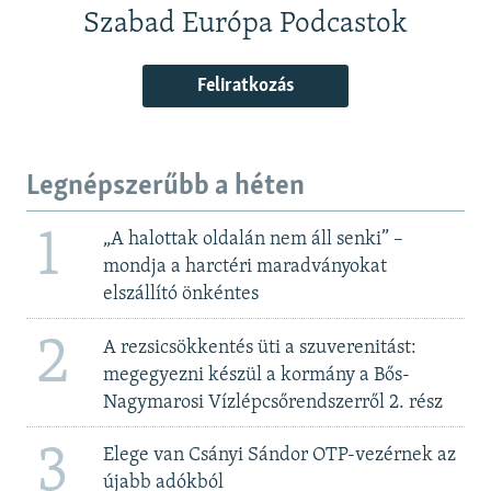
Szabad Európa Podcastok
Feliratkozás
Legnépszerűbb a héten
1
„A halottak oldalán nem áll senki” –
mondja a harctéri maradványokat
elszállító önkéntes
2
A rezsicsökkentés üti a szuverenitást:
megegyezni készül a kormány a Bős-
Nagymarosi Vízlépcsőrendszerről 2. rész
3
Elege van Csányi Sándor OTP-vezérnek az
újabb adókból