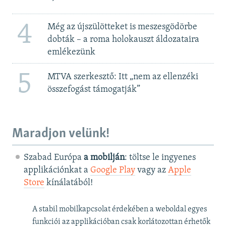
4
Még az újszülötteket is meszesgödörbe
dobták – a roma holokauszt áldozataira
emlékezünk
5
MTVA szerkesztő: Itt „nem az ellenzéki
összefogást támogatják”
Maradjon velünk!
Szabad Európa
a mobilján
: töltse le ingyenes
applikációnkat a
Google Play
vagy az
Apple
Store
kínálatából!
A stabil mobilkapcsolat érdekében a weboldal egyes
funkciói az applikációban csak korlátozottan érhetők