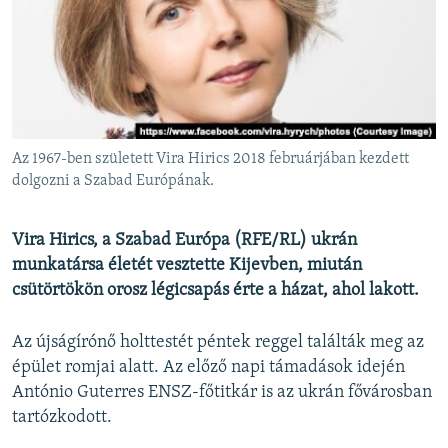
EURÓPAI UNIÓ
VILÁG
KLÍMAVÁLTOZÁS
A MÚLT TANULSÁGAI
Az 1967-ben született Vira Hirics 2018 februárjában kezdett
KÖVESSEN MINKET!
dolgozni a Szabad Európának.
Vira Hirics, a Szabad Európa (RFE/RL) ukrán
munkatársa életét vesztette Kijevben, miután
Valamennyi RFE/RL weboldal
csütörtökön orosz légicsapás érte a házat, ahol lakott.
Az újságírónő holttestét péntek reggel találták meg az
épület romjai alatt. Az előző napi támadások idején
António Guterres ENSZ-főtitkár is az ukrán fővárosban
tartózkodott.