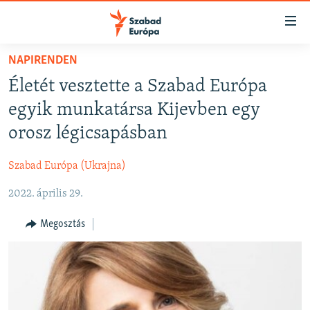
Akadálymentes
mód
Ugrás
NAPIRENDEN
a
NAPIRENDEN
Életét vesztette a Szabad Európa
fő
AKTUÁLIS
oldalra
egyik munkatársa Kijevben egy
FELIRATKOZÁS
PODCASTOK
Ugrás
orosz légicsapásban
a
VIDEÓK
tartalomjegyzékre
Szabad Európa (Ukrajna)
Spotify
ELEMZŐ
Ugrás
a
2022. április 29.
NER15
Feliratkozás
keresésre
SZABADON
Megosztás
TÁRSADALOM
DEMOKRÁCIA
A PÉNZ NYOMÁBAN