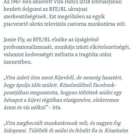
Az 1967-ben született Vira Hirics 2018 februárjában
kezdett dolgozni az RFE/RL ukrajnai
szerkesztőségének. Ezt megelőzően az egyik
piacvezető ukrán televíziós csatorna munkatársa volt.
Jamie Fly, az RFE/RL elnöke az újságírónő
professzionalizmusát, munkája iránti elkötelezettségét,
valamint kedvességét méltatta a tragédia utáni
üzenetében.
„Vira üzleti útra ment Kijevből, de nemrég hazatért,
hogy ápolja idős szüleit. Közelmúltbeli Facebook-
posztjában megosztotta, hogyan töltöttek szülei egy
hónapot a kijevi régióban elszigetelve, elektromos
áram és víz nélkül”
– írta.
„Vira megbecsült munkatársunk volt, és nagyon fog
hiányozni. Túlélték őt szülei és felnőtt fia is. Köszönöm