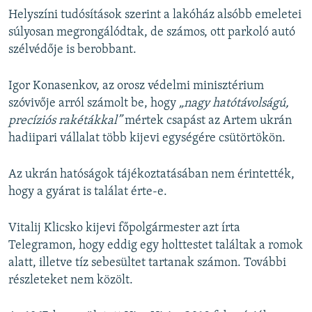
Helyszíni tudósítások szerint a lakóház alsóbb emeletei
súlyosan megrongálódtak, de számos, ott parkoló autó
szélvédője is berobbant.
Igor Konasenkov, az orosz védelmi minisztérium
szóvivője arról számolt be, hogy
„nagy hatótávolságú,
precíziós rakétákkal”
mértek csapást az Artem ukrán
hadiipari vállalat több kijevi egységére csütörtökön.
Az ukrán hatóságok tájékoztatásában nem érintették,
hogy a gyárat is találat érte-e.
Vitalij Klicsko kijevi főpolgármester azt írta
Telegramon, hogy eddig egy holttestet találtak a romok
alatt, illetve tíz sebesültet tartanak számon. További
részleteket nem közölt.