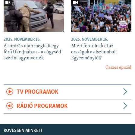
2025. NOVEMBER 16.
2025. NOVEMBER 16.
A sorozás után meghalt egy
Miért fordulnak el az
férfi Ukrajnában – az ügyvéd
országok az Isztambuli
szerint agyonverték
Egyezménytől?
Összes epizód
TV PROGRAMOK
RÁDIÓ PROGRAMOK
KÖVESSEN MINKET!