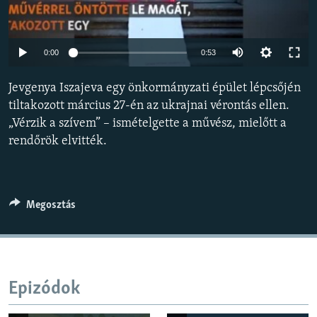
EURÓPAI UNIÓ
VILÁG
Auto
0:00
0:53
KLÍMAVÁLTOZÁS
240p
Jevgenya Iszajeva egy önkormányzati épület lépcsőjén
A MÚLT TANULSÁGAI
360p
tiltakozott március 27-én az ukrajnai vérontás ellen.
„Vérzik a szívem” – ismételgette a művész, mielőtt a
480p
KÖVESSEN MINKET!
Auto
240p
360p
480p
rendőrök elvitték.
720p
720p
1080p
1080p
Valamennyi RFE/RL weboldal
Megosztás
Epizódok