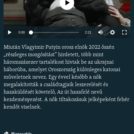
Jelenleg nincs elérhető tartalom
EURÓPAI UNIÓ
VILÁG
KLÍMAVÁLTOZÁS
Auto
0:00
2:21
A MÚLT TANULSÁGAI
240p
Miután Vlagyimir Putyin orosz elnök 2022 őszén
360p
KÖVESSEN MINKET!
„részleges mozgósítást” hirdetett, több mint
háromszázezer tartalékost hívtak be az ukrajnai
480p
Auto
240p
360p
480p
háborúba, amelyet Oroszország különleges katonai
720p
műveletnek nevez. Egy évvel később a nők
720p
1080p
Valamennyi RFE/RL weboldal
1080p
megalakították a családtagjaik leszerelését és
hazaküldését követelő, Az út hazafelé nevű
kezdeményezést. A nők tiltakozásuk jelképeként fehér
kendőt viselnek.