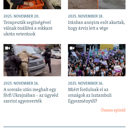
2025. NOVEMBER 20.
2025. NOVEMBER 18.
Terapeuták segítségével
Iránban annyira esőt akartak,
válnak önállóvá a rokkant
hogy árvíz lett a vége
ukrán veteránok
2025. NOVEMBER 16.
2025. NOVEMBER 16.
A sorozás után meghalt egy
Miért fordulnak el az
férfi Ukrajnában – az ügyvéd
országok az Isztambuli
szerint agyonverték
Egyezménytől?
Összes epizód