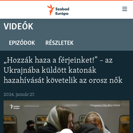
Akadálymentes
mód
Ugrás
VIDEÓK
a
NAPIRENDEN
fő
AKTUÁLIS
EPIZÓDOK
RÉSZLETEK
oldalra
PODCASTOK
Ugrás
„Hozzák haza a férjeinket!” – az
a
VIDEÓK
tartalomjegyzékre
Ukrajnába küldött katonák
ELEMZŐ
Ugrás
hazahívását követelik az orosz nők
a
NER15
keresésre
2024. január 27.
SZABADON
TÁRSADALOM
DEMOKRÁCIA
A PÉNZ NYOMÁBAN