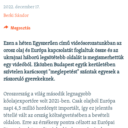
EURÓPAI UNIÓ
2022. december 17.
VILÁG
Berki Sándor
KLÍMAVÁLTOZÁS
Megosztás
A MÚLT TANULSÁGAI
Ezen a héten Egyszerűen című videósorozatunkban az
orosz olaj és Európa kapcsolatát foglaltuk össze és az
KÖVESSEN MINKET!
ukrajnai háború legsötétebb oldalát is megismerhettük
egy videóból. Eközben Budapest egyik kerületében
szívtelen karácsonyi "meglepetést" szántak egyesek a
Valamennyi RFE/RL weboldal
rászoruló gyerekeknek.
Oroszország a világ második legnagyobb
kőolajexportőre volt 2021-ben. Csak olajból Európa
napi 4,5 millió hordónyit importált, így ez jelentős
tétellé vált az ország költségvetésében a bevételi
oldalon. Erre az érzékeny pontra célzott az Európai