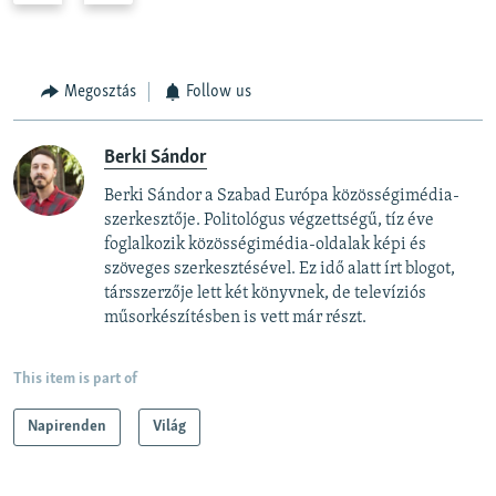
e
x
v
t
i
s
Megosztás
Follow us
o
l
u
i
Berki Sándor
s
d
s
e
Berki Sándor a Szabad Európa közösségimédia-
l
szerkesztője. Politológus végzettségű, tíz éve
i
foglalkozik közösségimédia-oldalak képi és
szöveges szerkesztésével. Ez idő alatt írt blogot,
d
társszerzője lett két könyvnek, de televíziós
e
műsorkészítésben is vett már részt.
This item is part of
Napirenden
Világ