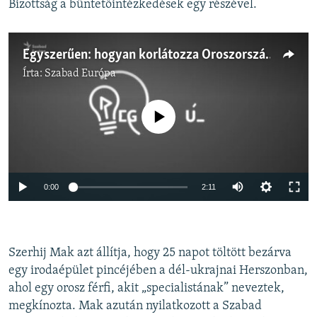
Bizottság a büntetőintézkedések egy részével.
Egyszerűen: hogyan korlátozza Oroszország olajexportját az Európai Unió?
Írta:
Szabad Európa
Jelenleg nincs elérhető tartalom
Auto
0:00
2:11
240p
360p
Szerhij Mak azt állítja, hogy 25 napot töltött bezárva
Auto
240p
360p
480p
480p
egy irodaépület pincéjében a dél-ukrajnai Herszonban,
720p
ahol egy orosz férfi, akit „specialistának” neveztek,
720p
1080p
megkínozta. Mak azután nyilatkozott a Szabad
1080p