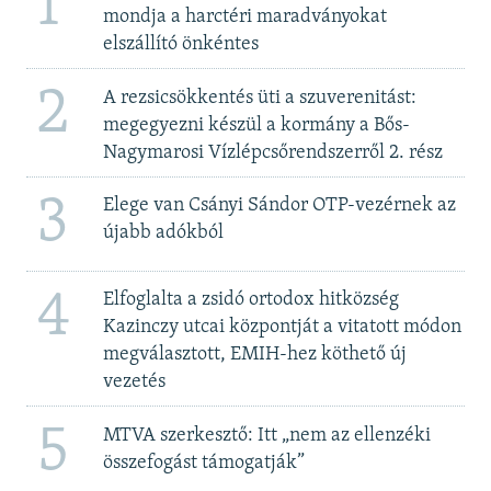
1
mondja a harctéri maradványokat
elszállító önkéntes
2
A rezsicsökkentés üti a szuverenitást:
megegyezni készül a kormány a Bős-
Nagymarosi Vízlépcsőrendszerről 2. rész
3
Elege van Csányi Sándor OTP-vezérnek az
újabb adókból
4
Elfoglalta a zsidó ortodox hitközség
Kazinczy utcai központját a vitatott módon
megválasztott, EMIH-hez köthető új
vezetés
5
MTVA szerkesztő: Itt „nem az ellenzéki
összefogást támogatják”