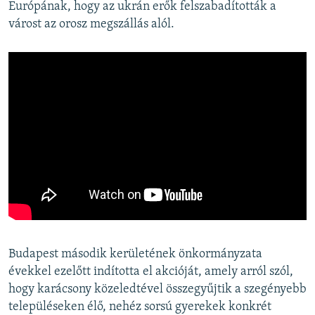
Európának, hogy az ukrán erők felszabadították a
várost az orosz megszállás alól.
Budapest második kerületének önkormányzata
évekkel ezelőtt indította el akcióját, amely arról szól,
hogy karácsony közeledtével összegyűjtik a szegényebb
településeken élő, nehéz sorsú gyerekek konkrét