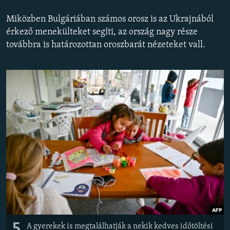
EURÓPAI UNIÓ
Miközben Bulgáriában számos orosz is az Ukrajnából
VILÁG
érkező menekülteket segíti, az ország nagy része
továbbra is határozottan oroszbarát nézeteket vall.
KLÍMAVÁLTOZÁS
A MÚLT TANULSÁGAI
KÖVESSEN MINKET!
Valamennyi RFE/RL weboldal
5
A gyerekek is megtalálhatják a nekik kedves időtöltési