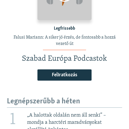
Legfrissebb
Falusi Mariann: A siker jó érzés, de fontosabb a hozzá
vezető út
Szabad Európa Podcastok
Feliratkozás
Legnépszerűbb a héten
1
„A halottak oldalán nem áll senki” –
mondja a harctéri maradványokat