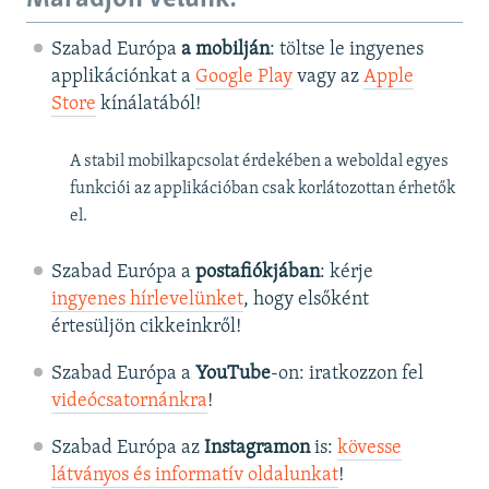
Szabad Európa
a mobilján
: töltse le ingyenes
applikációnkat a
Google Play
vagy az
Apple
Store
kínálatából!
A stabil mobilkapcsolat érdekében a weboldal egyes
funkciói az applikációban csak korlátozottan érhetők
el.
Szabad Európa a
postafiókjában
: kérje
ingyenes hírlevelünket
, hogy elsőként
értesüljön cikkeinkről!
Szabad Európa a
YouTube
-on: iratkozzon fel
videócsatornánkra
!
Szabad Európa az
Instagramon
is:
kövesse
látványos és informatív oldalunkat
! ​