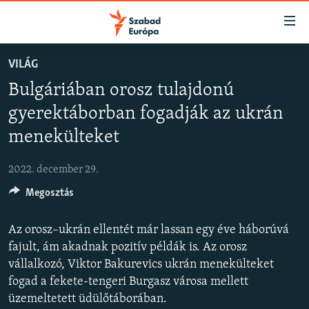
Akadálymentes
mód
Ugrás
VILÁG
a
NAPIRENDEN
Bulgáriában orosz tulajdonú
fő
AKTUÁLIS
oldalra
gyerektáborban fogadják az ukrán
FELIRATKOZÁS
PODCASTOK
Ugrás
menekülteket
a
VIDEÓK
tartalomjegyzékre
Spotify
2022. december 29.
ELEMZŐ
Ugrás
a
Megosztás
NER15
Feliratkozás
keresésre
SZABADON
Az orosz–ukrán ellentét már lassan egy éve háborúvá
fajult, ám akadnak pozitív példák is. Az orosz
TÁRSADALOM
vállalkozó, Viktor Bakurevics ukrán menekülteket
DEMOKRÁCIA
fogad a fekete-tengeri Burgasz városa mellett
A PÉNZ NYOMÁBAN
üzemeltetett üdülőtáborában.