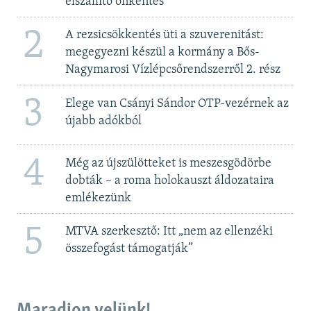
elszállító önkéntes
2
A rezsicsökkentés üti a szuverenitást:
megegyezni készül a kormány a Bős-
Nagymarosi Vízlépcsőrendszerről 2. rész
3
Elege van Csányi Sándor OTP-vezérnek az
újabb adókból
4
Még az újszülötteket is meszesgödörbe
dobták – a roma holokauszt áldozataira
emlékezünk
5
MTVA szerkesztő: Itt „nem az ellenzéki
összefogást támogatják”
Maradjon velünk!