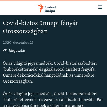
Akadálymentes
mód
Ugrás
Covid-biztos ünnepi fényár
a
NAPIRENDEN
Oroszországban
fő
AKTUÁLIS
oldalra
PODCASTOK
Ugrás
2020. december 23.
a
Megosztás
VIDEÓK
tartalomjegyzékre
ELEMZŐ
Ugrás
Óriás világító jegesmedvék, Covid-biztos szabadtéri
a
NER15
"buborékéttermek" és gázálarccal díszített fenyőfa.
keresésre
Ünnepi dekorációkkal hangolódnak az ünnepekre
SZABADON
Oroszországban.
TÁRSADALOM
Óriás világító jegesmedvék, Covid-biztos szabadtéri
DEMOKRÁCIA
"buborékéttermek" és gázálarccal díszített fenyőfa. Bár
A PÉNZ NYOMÁBAN
a nagyszabású ünnepek az idén elmaradnak,