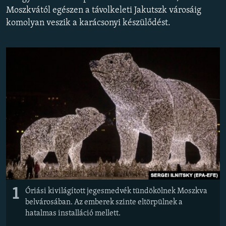
EURÓPAI UNIÓ
Moszkvától egészen a távolkeleti Jakutszk városáig
komolyan veszik a karácsonyi készülődést.
VILÁG
KLÍMAVÁLTOZÁS
A MÚLT TANULSÁGAI
KÖVESSEN MINKET!
Valamennyi RFE/RL weboldal
1
Óriási kivilágított jegesmedvék tündökölnek Moszkva
belvárosában. Az emberek szinte eltörpülnek a
hatalmas installáció mellett.