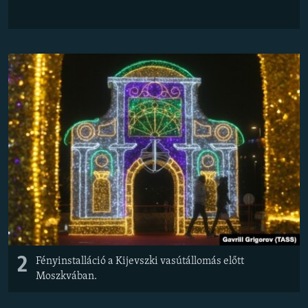
2
Fényinstalláció a Kijevszki vasútállomás előtt
Moszkvában.