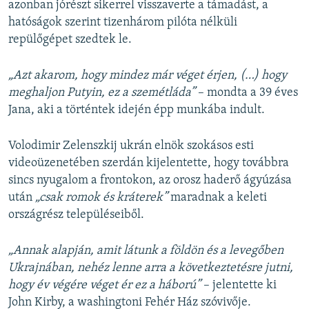
azonban jórészt sikerrel visszaverte a támadást, a
hatóságok szerint tizenhárom pilóta nélküli
repülőgépet szedtek le.
„Azt akarom, hogy mindez már véget érjen, (…) hogy
meghaljon Putyin, ez a szemétláda”
– mondta a 39 éves
Jana, aki a történtek idején épp munkába indult.
Volodimir Zelenszkij ukrán elnök szokásos esti
videoüzenetében szerdán kijelentette, hogy továbbra
sincs nyugalom a frontokon, az orosz haderő ágyúzása
után
„csak romok és kráterek”
maradnak a keleti
országrész településeiből.
„Annak alapján, amit látunk a földön és a levegőben
Ukrajnában, nehéz lenne arra a következtetésre jutni,
hogy év végére véget ér ez a háború”
– jelentette ki
John Kirby, a washingtoni Fehér Ház szóvivője.