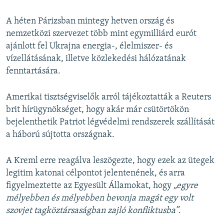
A héten Párizsban mintegy hetven ország és
nemzetközi szervezet több mint egymilliárd eurót
ajánlott fel Ukrajna energia-, élelmiszer- és
vízellátásának, illetve közlekedési hálózatának
fenntartására.
Amerikai tisztségviselők arról tájékoztatták a Reuters
brit hírügynökséget, hogy akár már csütörtökön
bejelenthetik Patriot légvédelmi rendszerek szállítását
a háború sújtotta országnak.
A Kreml erre reagálva leszögezte, hogy ezek az ütegek
legitim katonai célpontot jelentenének, és arra
figyelmeztette az Egyesült Államokat, hogy
„egyre
mélyebben és mélyebben bevonja magát egy volt
szovjet tagköztársaságban zajló konfliktusba”
.