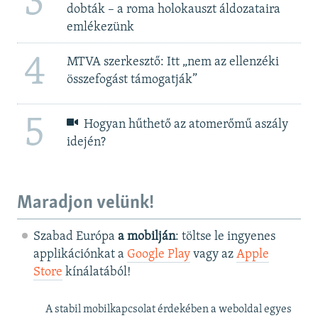
3
dobták – a roma holokauszt áldozataira
emlékezünk
4
MTVA szerkesztő: Itt „nem az ellenzéki
összefogást támogatják”
5
Hogyan hűthető az atomerőmű aszály
idején?
Maradjon velünk!
Szabad Európa
a mobilján
: töltse le ingyenes
applikációnkat a
Google Play
vagy az
Apple
Store
kínálatából!
A stabil mobilkapcsolat érdekében a weboldal egyes