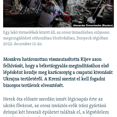
EURÓPAI UNIÓ
VILÁG
KLÍMAVÁLTOZÁS
A MÚLT TANULSÁGAI
Egy lakó törmelékek között áll, az orosz támadásban súlyosan
megrongálódott otthonában Horlivkában, Donyeck régióban
2022. december 13-án
KÖVESSEN MINKET!
Moszkva határozottan visszautasította Kijev azon
felhívását, hogy a béketárgyalás megindításához első
Valamennyi RFE/RL weboldal
lépésként kezdje meg karácsonyig a csapatai kivonását
Ukrajna területéről. A Kreml szerint el kell fogadni
bizonyos területek elvesztését.
Hetek óta először szerdán ismét légicsapás érte az
ukrán fővárost, az orosz inváziós erők iráni gyártású
drónjai két hivatali épületet találtak el, a légvédelem