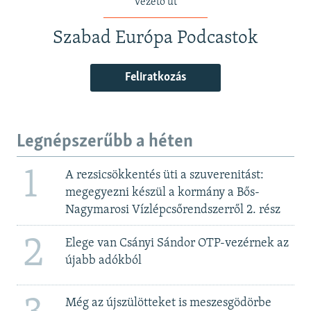
vezető út
Szabad Európa Podcastok
Feliratkozás
Legnépszerűbb a héten
1
A rezsicsökkentés üti a szuverenitást:
megegyezni készül a kormány a Bős-
Nagymarosi Vízlépcsőrendszerről 2. rész
2
Elege van Csányi Sándor OTP-vezérnek az
újabb adókból
Még az újszülötteket is meszesgödörbe