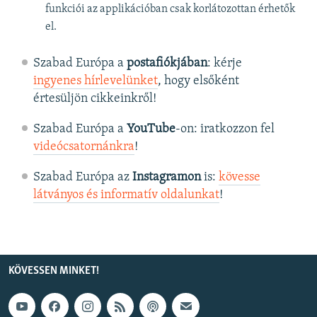
funkciói az applikációban csak korlátozottan érhetők
el.
Szabad Európa a
postafiókjában
: kérje
ingyenes hírlevelünket
, hogy elsőként
értesüljön cikkeinkről!
Szabad Európa a
YouTube
-on: iratkozzon fel
videócsatornánkra
!
Szabad Európa az
Instagramon
is:
kövesse
látványos és informatív oldalunkat
! ​
KÖVESSEN MINKET!