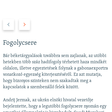
P
N
r
e
e
x
v
t
Fogolycsere
i
s
o
l
Bár béketárgyalások továbbra sem zajlanak, az utóbbi
u
i
hetekben több száz hadifogoly térhetett haza mindkét
s
d
oldalon, illetve egyeztetések folynak a gabonaexportra
s
e
vonatkozó egyezség kiterjesztéséről. Ez azt mutatja,
l
hogy bizonyos szinteken nem szakadtak meg a
i
kapcsolatok a szembenálló felek között.
d
e
Andrij Jermak, az ukrán elnöki hivatal vezetője
bejelentette, hogy a legutóbbi fogolycsere nyomán egy