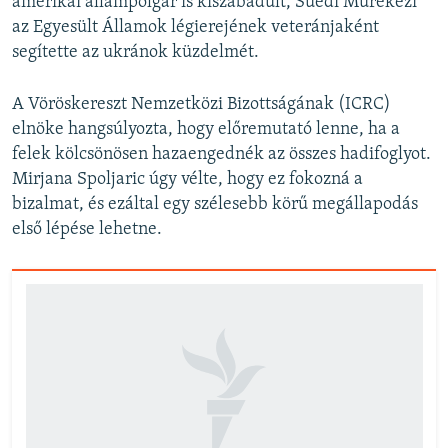
amerikai állampolgár is kiszabadult, Suedi Murekezi
az Egyesült Államok légierejének veteránjaként
segítette az ukránok küzdelmét.
A Vöröskereszt Nemzetközi Bizottságának (ICRC)
elnöke hangsúlyozta, hogy előremutató lenne, ha a
felek kölcsönösen hazaengednék az összes hadifoglyot.
Mirjana Spoljaric úgy vélte, hogy ez fokozná a
bizalmat, és ezáltal egy szélesebb körű megállapodás
első lépése lehetne.