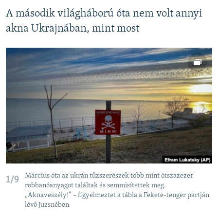
A második világháború óta nem volt annyi
akna Ukrajnában, mint most
Március óta az ukrán tűzszerészek több mint ötszázezer
1/9
robbanóanyagot találtak és semmisítettek meg.
„Aknaveszély!” – figyelmeztet a tábla a Fekete-tenger partján
lévő Juzsnében