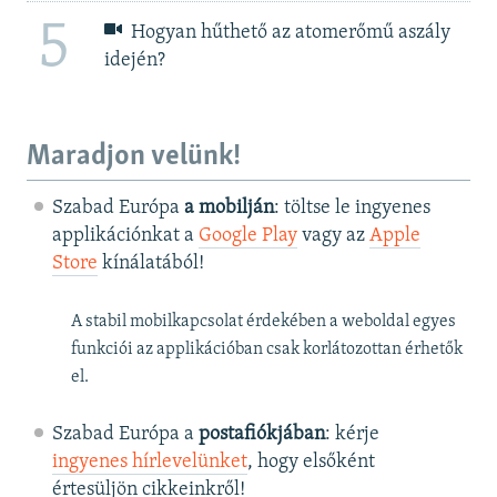
5
Hogyan hűthető az atomerőmű aszály
idején?
Maradjon velünk!
Szabad Európa
a mobilján
: töltse le ingyenes
applikációnkat a
Google Play
vagy az
Apple
Store
kínálatából!
A stabil mobilkapcsolat érdekében a weboldal egyes
funkciói az applikációban csak korlátozottan érhetők
el.
Szabad Európa a
postafiókjában
: kérje
ingyenes hírlevelünket
, hogy elsőként
értesüljön cikkeinkről!