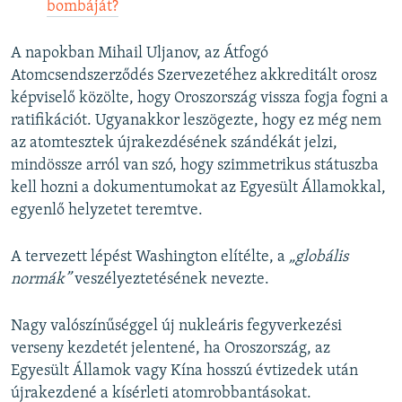
bombáját?
A napokban Mihail Uljanov, az Átfogó
Atomcsendszerződés Szervezetéhez akkreditált orosz
képviselő közölte, hogy Oroszország vissza fogja fogni a
ratifikációt. Ugyanakkor leszögezte, hogy ez még nem
az atomtesztek újrakezdésének szándékát jelzi,
mindössze arról van szó, hogy szimmetrikus státuszba
kell hozni a dokumentumokat az Egyesült Államokkal,
egyenlő helyzetet teremtve.
A tervezett lépést Washington elítélte, a
„globális
normák”
veszélyeztetésének nevezte.
Nagy valószínűséggel új nukleáris fegyverkezési
verseny kezdetét jelentené, ha Oroszország, az
Egyesült Államok vagy Kína hosszú évtizedek után
újrakezdené a kísérleti atomrobbantásokat.