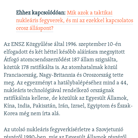
Ehhez kapcsolódóan:
Mik azok a taktikai
nukleáris fegyverek, és mi az ezekkel kapcsolatos
orosz álláspont?
Az ENSZ Közgyűlése által 1996. szeptember 10-én
elfogadott és két héttel később aláírásra megnyitott
Átfogó atomcsendszerződést 187 állam szignálta,
köztük 178 ratifikálta is. Az atomhatalmak közül
Franciaország, Nagy-Britannia és Oroszország tette
meg. Az egyezményt a hatálybalépéséhez mind a 44,
nukleáris technológiával rendelkező országnak
ratifikálnia kellene, de közülük az Egyesült Államok,
Kína, India, Pakisztán, Irán, Izrael, Egyiptom és Észak-
Korea még nem írta alá.
Az utolsó nukleáris fegyverkísérletre a Szovjetunió
részéről 1990-ben, míg az Egyesült Államok részéről