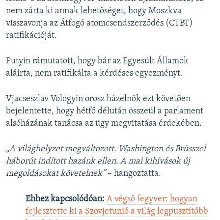
nem zárta ki annak lehetőséget, hogy Moszkva
visszavonja
az Átfogó atomcsendszerződés (CTBT)
ratifikációját.
Putyin rámutatott, hogy bár az Egyesült Államok
aláírta, nem ratifikálta a kérdéses egyezményt.
Vjacseszlav Vologyin orosz házelnök ezt követően
bejelentette, hogy hétfő délután összeül a parlament
alsóházának tanácsa az ügy megvitatása érdekében.
„A világhelyzet megváltozott. Washington és Brüsszel
háborút indított hazánk ellen. A mai kihívások új
megoldásokat követelnek”
– hangoztatta.
Ehhez kapcsolódóan:
A végső fegyver: hogyan
fejlesztette ki a Szovjetunió a világ legpusztítóbb