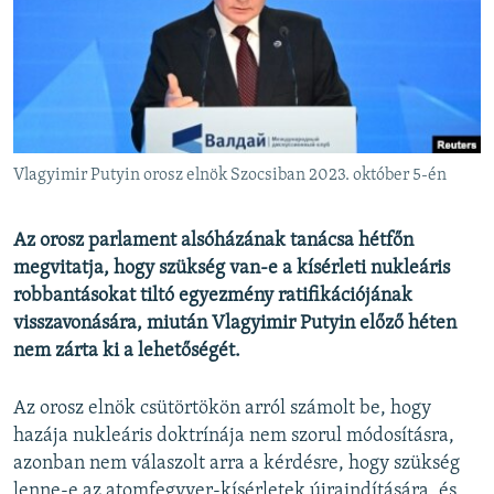
EURÓPAI UNIÓ
VILÁG
KLÍMAVÁLTOZÁS
A MÚLT TANULSÁGAI
Vlagyimir Putyin orosz elnök Szocsiban 2023. október 5-én
KÖVESSEN MINKET!
Az orosz parlament alsóházának tanácsa hétfőn
megvitatja, hogy szükség van-e a kísérleti nukleáris
robbantásokat tiltó egyezmény ratifikációjának
Valamennyi RFE/RL weboldal
visszavonására, miután Vlagyimir Putyin előző héten
nem zárta ki a lehetőségét.
Az orosz elnök csütörtökön arról számolt be, hogy
hazája nukleáris doktrínája nem szorul módosításra,
azonban nem válaszolt arra a kérdésre, hogy szükség
lenne-e az atomfegyver-kísérletek újraindítására, és