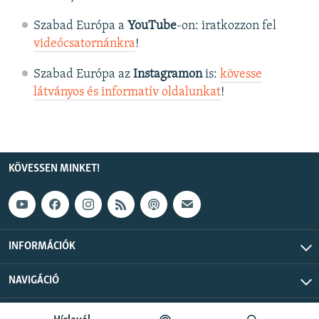
Szabad Európa a
YouTube
-on: iratkozzon fel
videócsatornánkra
!
Szabad Európa az
Instagramon
is:
kövesse
látványos és informatív oldalunkat
! ​
KÖVESSEN MINKET!
INFORMÁCIÓK
NAVIGÁCIÓ
Szabad Európa © 2026 RFE/RL, Inc. Minden jog fenntartva.