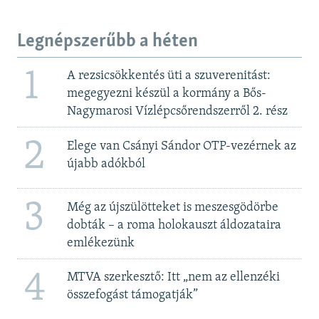
Legnépszerűbb a héten
1
A rezsicsökkentés üti a szuverenitást:
megegyezni készül a kormány a Bős-
Nagymarosi Vízlépcsőrendszerről 2. rész
2
Elege van Csányi Sándor OTP-vezérnek az
újabb adókból
3
Még az újszülötteket is meszesgödörbe
dobták – a roma holokauszt áldozataira
emlékezünk
4
MTVA szerkesztő: Itt „nem az ellenzéki
összefogást támogatják”