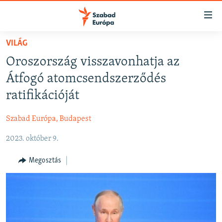
Akadálymentes
mód
Ugrás
VILÁG
a
NAPIRENDEN
Oroszország visszavonhatja az
fő
AKTUÁLIS
oldalra
Átfogó atomcsendszerződés
FELIRATKOZÁS
PODCASTOK
Ugrás
ratifikációját
a
VIDEÓK
tartalomjegyzékre
Szabad Európa, Budapest
Spotify
ELEMZŐ
Ugrás
a
2023. október 9.
NER15
Feliratkozás
keresésre
SZABADON
Megosztás
TÁRSADALOM
DEMOKRÁCIA
A PÉNZ NYOMÁBAN