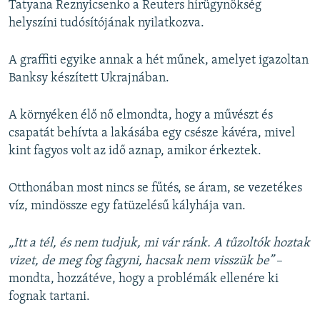
Tatyana Reznyicsenko a Reuters hírügynökség
helyszíni tudósítójának nyilatkozva.
A graffiti egyike annak a hét műnek, amelyet igazoltan
Banksy készített Ukrajnában.
A környéken élő nő elmondta, hogy a művészt és
csapatát behívta a lakásába egy csésze kávéra, mivel
kint fagyos volt az idő aznap, amikor érkeztek.
Otthonában most nincs se fűtés, se áram, se vezetékes
víz, mindössze egy fatüzelésű kályhája van.
„Itt a tél, és nem tudjuk, mi vár ránk. A tűzoltók hoztak
vizet, de meg fog fagyni, hacsak nem visszük be”
–
mondta, hozzátéve, hogy a problémák ellenére ki
fognak tartani.