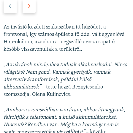
P
N
r
e
e
x
v
t
Az invázió kezdeti szakaszában itt húzódott a
i
s
frontvonal, így számos épület a földdel vált egyenlővé
o
l
Horenkában, azonban a megszálló orosz csapatok
u
i
később visszavonultak a területről.
s
d
s
e
„Az ukránok mindenhez tudnak alkalmazkodni. Nincs
l
világítás? Nem gond. Vannak gyertyák, vannak
i
alternatív áramforrások, például külső
d
akkumulátorok”
– tette hozzá Reznyicsenko
e
szomszédja, Olena Kulinovics.
„Amikor a szomszédban van áram, akkor átmegyünk,
feltöltjük a telefonokat, a külső akkumulátorokat.
Nincs víz? Rendben van. Még ha a kormány nem is
segít, megszerveztük a vízszállítást”
– közölte.