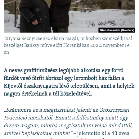
EURÓPAI UNIÓ
VILÁG
KLÍMAVÁLTOZÁS
A MÚLT TANULSÁGAI
Tatyana Reznyicsenko elsírja magát, miközben szomszédjával
beszélget Banksy műve előtt Horenkában 2022. november 19-
én
KÖVESSEN MINKET!
A neves graffitiművész legújabb alkotása egy forró
fürdőt vevő férfit ábrázol egy lerombolt ház falán a
Valamennyi RFE/RL weboldal
Kijevtől északnyugatra lévő településen, amit a helyiek
nagyra értékelnek a tél közeledtével.
„Számomra ez a megtisztulást jelenti az Oroszországi
Föderáció mocskától. Emiatt a falfestmény miatt úgy
érzem magam, mintha megtisztultam volna mindattól,
amivel bepiszkoltak minket”
– jelentette ki a 43 éves