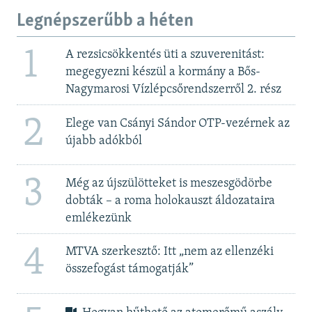
Legnépszerűbb a héten
1
A rezsicsökkentés üti a szuverenitást:
megegyezni készül a kormány a Bős-
Nagymarosi Vízlépcsőrendszerről 2. rész
2
Elege van Csányi Sándor OTP-vezérnek az
újabb adókból
3
Még az újszülötteket is meszesgödörbe
dobták – a roma holokauszt áldozataira
emlékezünk
4
MTVA szerkesztő: Itt „nem az ellenzéki
összefogást támogatják”