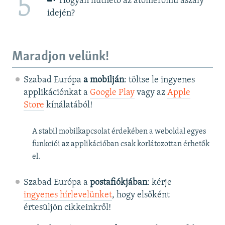
5
Hogyan hűthető az atomerőmű aszály
idején?
Maradjon velünk!
Szabad Európa
a mobilján
: töltse le ingyenes
applikációnkat a
Google Play
vagy az
Apple
Store
kínálatából!
A stabil mobilkapcsolat érdekében a weboldal egyes
funkciói az applikációban csak korlátozottan érhetők
el.
Szabad Európa a
postafiókjában
: kérje
ingyenes hírlevelünket
, hogy elsőként
értesüljön cikkeinkről!