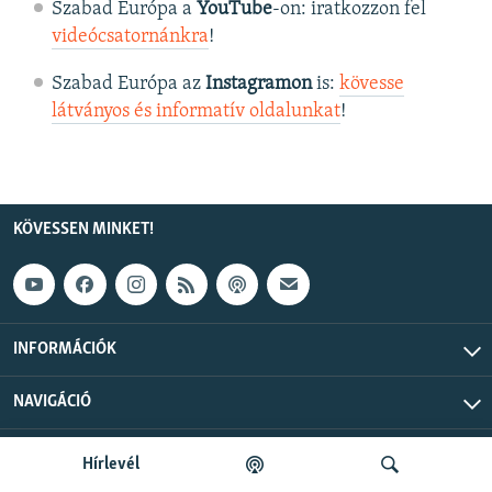
Szabad Európa a
YouTube
-on: iratkozzon fel
videócsatornánkra
!
Szabad Európa az
Instagramon
is:
kövesse
látványos és informatív oldalunkat
! ​
KÖVESSEN MINKET!
INFORMÁCIÓK
NAVIGÁCIÓ
Szabad Európa © 2026 RFE/RL, Inc. Minden jog fenntartva.
Hírlevél