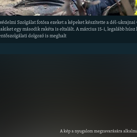
védelmi Szolgálat fotósa ezeket a képeket készítette a dél-ukrajn
 akiket egy második rakéta is eltalált. A március 15-i, legalább hús
ntőszolgálati dolgozó is meghalt
A kép a nyugalom megzavarására alkalma