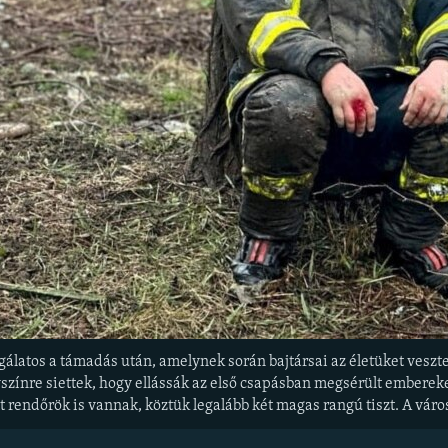
gálatos a támadás után, amelynek során bajtársai az életüket veszte
színre siettek, hogy ellássák az első csapásban megsérült embereket
tt rendőrök is vannak, köztük legalább két magas rangú tiszt. A vár