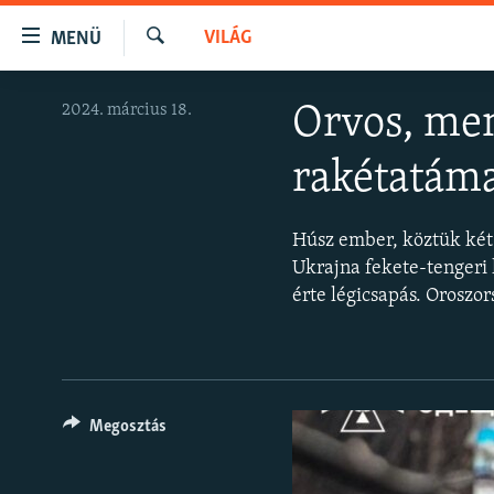
Akadálymentes
VILÁG
MENÜ
mód
Keresés
Ugrás
NAPIRENDEN
2024. március 18.
Orvos, men
a
AKTUÁLIS
fő
rakétatám
oldalra
PODCASTOK
Ugrás
VIDEÓK
a
Húsz ember, köztük két
tartalomjegyzékre
ELEMZŐ
Ukrajna fekete-tengeri
Ugrás
érte légicsapás. Oroszo
NER15
a
keresésre
SZABADON
TÁRSADALOM
DEMOKRÁCIA
Megosztás
A PÉNZ NYOMÁBAN