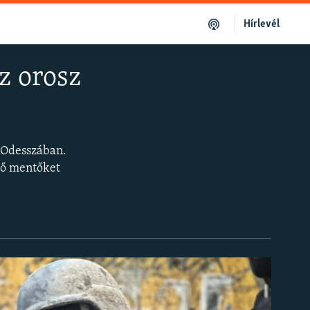
Hírlevél
z orosz
 Odesszában.
ző mentőket