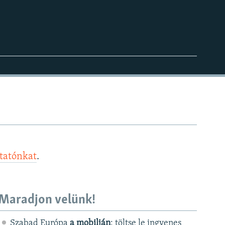
ztatónkat
.
Maradjon velünk!
Szabad Európa
a mobilján
: töltse le ingyenes