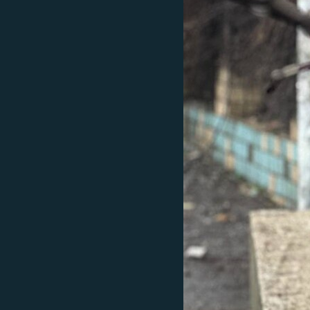
EURÓPAI UNIÓ
VILÁG
KLÍMAVÁLTOZÁS
A MÚLT TANULSÁGAI