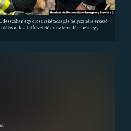
ai Odesszában egy orosz rakétacsapás helyszínére érkező
z halálos áldozatot követelő orosz támadás során egy
s.