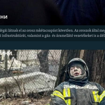
légái látnak el az orosz rakétacsapást követően. Az oroszok által me
 infrastruktúrát, valamint a gáz- és áramellátó vezetékeket is a d