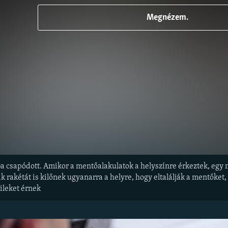
Megnézem.
a csapódott. Amikor a mentőalakulatok a helyszínre érkeztek, egy m
 rakétát is kilőnek ugyanarra a helyre, hogy eltalálják a mentőket
ileket érnek