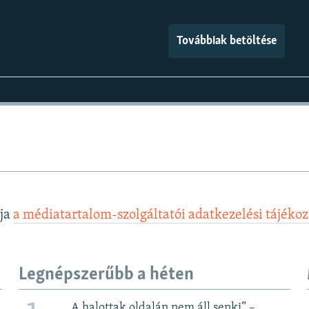
Továbbiak betöltése
lja
a médiatartalom-szolgáltatói adatkezelési tájéko
Legnépszerűbb a héten
„A halottak oldalán nem áll senki” –