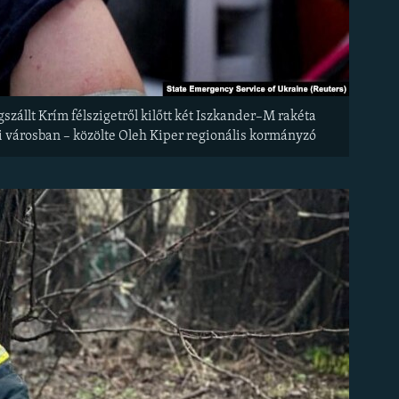
gszállt Krím félszigetről kilőtt két Iszkander–M rakéta
éli városban – közölte Oleh Kiper regionális kormányzó