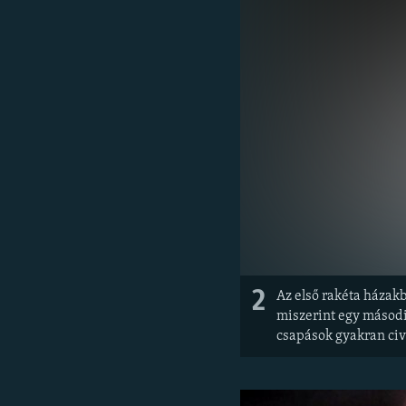
2
Az első rakéta házakb
miszerint egy második
csapások gyakran civ