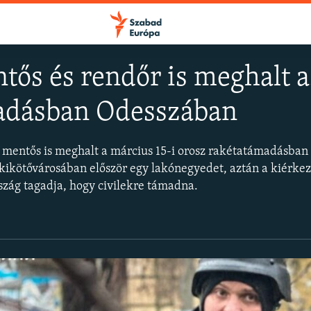
tős és rendőr is meghalt a
adásban Odesszában
FELIRATKOZÁS
 mentős is meghalt a március 15-i orosz rakétatámadásban
Apple Podcasts
 kikötővárosában először egy lakónegyedet, aztán a kiérke
rszág tagadja, hogy civilekre támadna.
Spotify
Feliratkozás