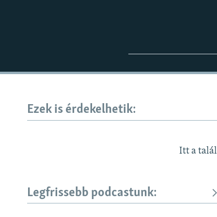
Ezek is érdekelhetik:
Itt a talá
Legfrissebb podcastunk:
KÖVESSEN MINKET!