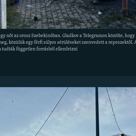
gy nőt az orosz Szebekinóban. Gladkov a Telegramon közölte, hog
eg, közülük egy férfi súlyos sérüléseket szenvedett a repeszektől.
tudták független forrásból ellenőrizni