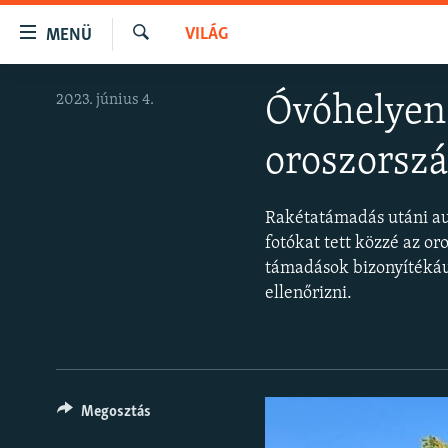
Akadálymentes
VILÁG
MENÜ
mód
Keresés
Ugrás
NAPIRENDEN
2023. június 4.
Óvóhelyen 
a
AKTUÁLIS
fő
oroszorszá
oldalra
PODCASTOK
Ugrás
VIDEÓK
a
Rakétatámadás utáni au
tartalomjegyzékre
ELEMZŐ
fotókat tett közzé az o
Ugrás
támadások bizonyítékául
NER15
a
ellenőrizni.
keresésre
SZABADON
TÁRSADALOM
DEMOKRÁCIA
Megosztás
A PÉNZ NYOMÁBAN