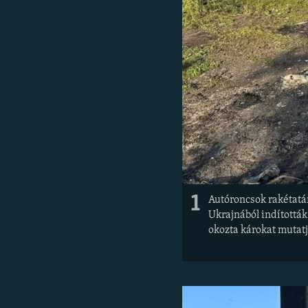
1
Autóroncsok rakétatá
Ukrajnából indították
okozta károkat mutat