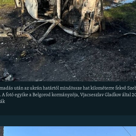
madás után az ukrán határtól mindössze hat kilométerre fekvő Szeb
. A fotó egyike a Belgorod kormányzója, Vjacseszlav Gladkov által 
ják