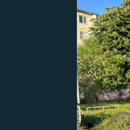
EURÓPAI UNIÓ
VILÁG
KLÍMAVÁLTOZÁS
A MÚLT TANULSÁGAI