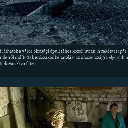
láthatók a város bírósági épületéhez közeli utcán. A rakétacsapás e
ületről indítottak erőszakos behatolást az oroszországi Belgorodi te
ltek Moszkva felett