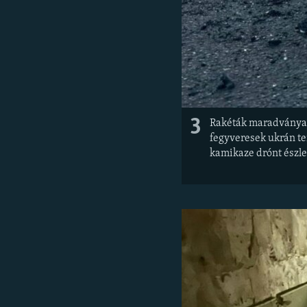
3
Rakéták maradványai 
fegyveresek ukrán ter
kamikaze drónt észle