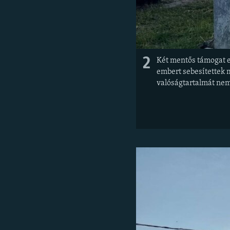
2
Két mentős támogat e
embert sebesítettek m
valóságtartalmát nem 