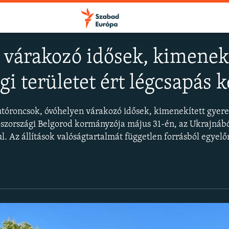
várakozó idősek, kimenekít
gi területet ért légcsapás 
FELIRATKOZÁS
tóroncsok, óvóhelyen várakozó idősek, kimenekített gyere
Apple Podcasts
roszországi Belgorod kormányzója május 31-én, az Ukrajnábó
. Az állítások valóságtartalmát független forrásból egyelő
Spotify
Feliratkozás