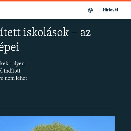
Hírlevél
ett iskolások – az
képei
kek – ilyen
l indított
re nem lehet