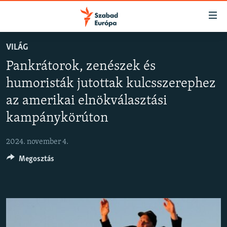
Akadálymentes
mód
Ugrás
VILÁG
a
NAPIRENDEN
Pankrátorok, zenészek és
fő
AKTUÁLIS
oldalra
humoristák jutottak kulcsszerephez
FELIRATKOZÁS
PODCASTOK
Ugrás
az amerikai elnökválasztási
a
VIDEÓK
tartalomjegyzékre
kampánykörúton
Spotify
ELEMZŐ
Ugrás
a
2024. november 4.
NER15
Feliratkozás
keresésre
Megosztás
SZABADON
TÁRSADALOM
DEMOKRÁCIA
A PÉNZ NYOMÁBAN