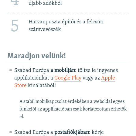
4
újabb adókból
5
Hatvanpuszta építői és a felcsúti
számvevőszék
Maradjon velünk!
Szabad Európa
a mobilján
: töltse le ingyenes
applikációnkat a
Google Play
vagy az
Apple
Store
kínálatából!
A stabil mobilkapcsolat érdekében a weboldal egyes
funkciói az applikációban csak korlátozottan érhetők
el.
Szabad Európa a
postafiókjában
: kérje