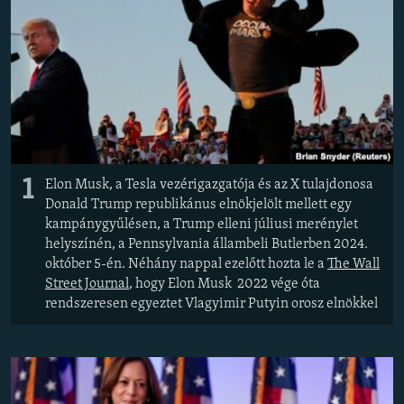
EURÓPAI UNIÓ
VILÁG
KLÍMAVÁLTOZÁS
A MÚLT TANULSÁGAI
KÖVESSEN MINKET!
1
Elon Musk, a Tesla vezérigazgatója és az X tulajdonosa
Donald Trump republikánus elnökjelölt mellett egy
kampánygyűlésen, a Trump elleni júliusi merénylet
helyszínén, a Pennsylvania állambeli Butlerben 2024.
Valamennyi RFE/RL weboldal
október 5-én. Néhány nappal ezelőtt hozta le a
The Wall
Street Journal
, hogy Elon Musk 2022 vége óta
rendszeresen egyeztet Vlagyimir Putyin orosz elnökkel