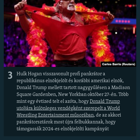
3
Hulk Hogan visszavonult profi pankrátor a
republikánus elnökjelölt és korábbi amerikai elnök,
Donald Trump mellett tartott nagygyűlésen a Madison
Square Gardenben, New Yorkban október 27-én. Több
mint egy évtized telt el azóta, hogy
Donald Trump
utoljára különleges vendégként szerepelt a World
Wrestling Entertainment műsorában
, de az akkori
pankrátorsztárok most újra felbukkannak, hogy
támogassák 2024-es elnökjelölti kampányát