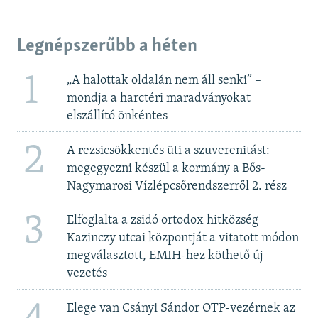
Legnépszerűbb a héten
1
„A halottak oldalán nem áll senki” –
mondja a harctéri maradványokat
elszállító önkéntes
2
A rezsicsökkentés üti a szuverenitást:
megegyezni készül a kormány a Bős-
Nagymarosi Vízlépcsőrendszerről 2. rész
3
Elfoglalta a zsidó ortodox hitközség
Kazinczy utcai központját a vitatott módon
megválasztott, EMIH-hez köthető új
vezetés
Elege van Csányi Sándor OTP-vezérnek az