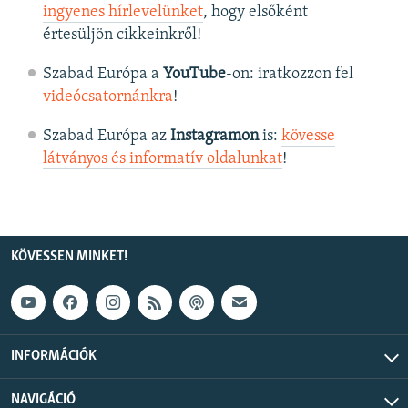
ingyenes hírlevelünket
, hogy elsőként
értesüljön cikkeinkről!
Szabad Európa a
YouTube
-on: iratkozzon fel
videócsatornánkra
!
Szabad Európa az
Instagramon
is:
kövesse
látványos és informatív oldalunkat
! ​
KÖVESSEN MINKET!
INFORMÁCIÓK
NAVIGÁCIÓ