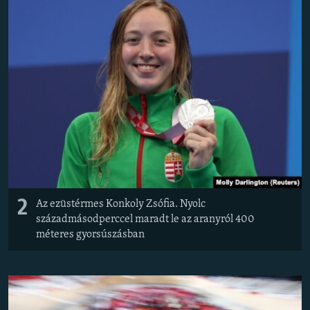
2
Az ezüstérmes Konkoly Zsófia. Nyolc
századmásodperccel maradt le az aranyról 400
méteres gyorsúszásban