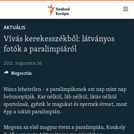
Akadálymentes
mód
Ugrás
AKTUÁLIS
a
NAPIRENDEN
Vívás kerekesszékből: látványos
fő
AKTUÁLIS
oldalra
fotók a paralimpiáról
FELIRATKOZÁS
PODCASTOK
Ugrás
a
2021. augusztus 26.
VIDEÓK
tartalomjegyzékre
Spotify
Megosztás
ELEMZŐ
Ugrás
a
NER15
Nincs lehetetlen – a paralimpikonok ezt nap mint nap
Feliratkozás
keresésre
SZABADON
bebizonyítják. Kar nélkül, láb nélkül, látás nélkül
sportolnak, győzik le magukat és nyernek érmet, most
TÁRSADALOM
épp a tokiói paralimpián.
DEMOKRÁCIA
Megvan az első magyar érem a paralimpián, Konkoly
A PÉNZ NYOMÁBAN