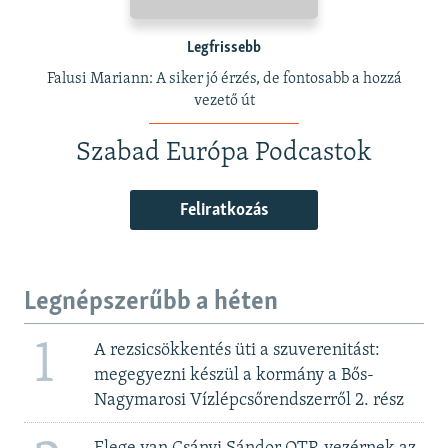
Legfrissebb
Falusi Mariann: A siker jó érzés, de fontosabb a hozzá
vezető út
Szabad Európa Podcastok
Feliratkozás
Legnépszerűbb a héten
1
A rezsicsökkentés üti a szuverenitást:
megegyezni készül a kormány a Bős-
Nagymarosi Vízlépcsőrendszerről 2. rész