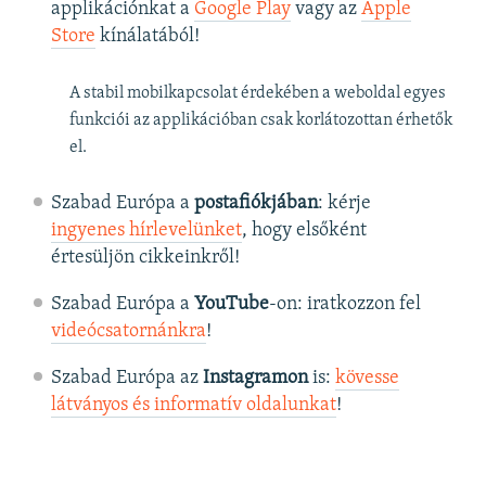
applikációnkat a
Google Play
vagy az
Apple
Store
kínálatából!
A stabil mobilkapcsolat érdekében a weboldal egyes
funkciói az applikációban csak korlátozottan érhetők
el.
Szabad Európa a
postafiókjában
: kérje
ingyenes hírlevelünket
, hogy elsőként
értesüljön cikkeinkről!
Szabad Európa a
YouTube
-on: iratkozzon fel
videócsatornánkra
!
Szabad Európa az
Instagramon
is:
kövesse
látványos és informatív oldalunkat
! ​