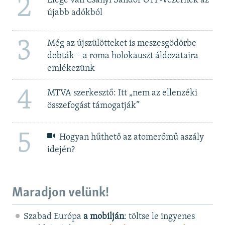
2
Elege van Csányi Sándor OTP-vezérnek az
újabb adókból
3
Még az újszülötteket is meszesgödörbe
dobták – a roma holokauszt áldozataira
emlékezünk
4
MTVA szerkesztő: Itt „nem az ellenzéki
összefogást támogatják”
5
Hogyan hűthető az atomerőmű aszály
idején?
Maradjon velünk!
Szabad Európa
a mobilján
: töltse le ingyenes