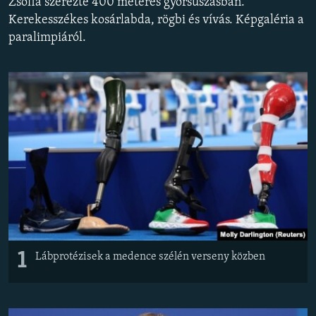
Zsófia szerezte 400 méteres gyorsúszásban.
EURÓPAI UNIÓ
Kerekesszékes kosárlabda, rögbi és vívás. Képgaléria a
paralimpiáról.
VILÁG
KLÍMAVÁLTOZÁS
A MÚLT TANULSÁGAI
KÖVESSEN MINKET!
Valamennyi RFE/RL weboldal
1
Lábprotézisek a medence szélén verseny közben