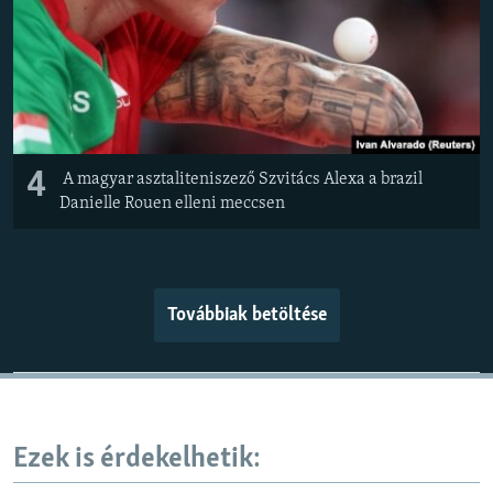
4
A magyar asztaliteniszező Szvitács Alexa a brazil
Danielle Rouen elleni meccsen
Továbbiak betöltése
Ezek is érdekelhetik: