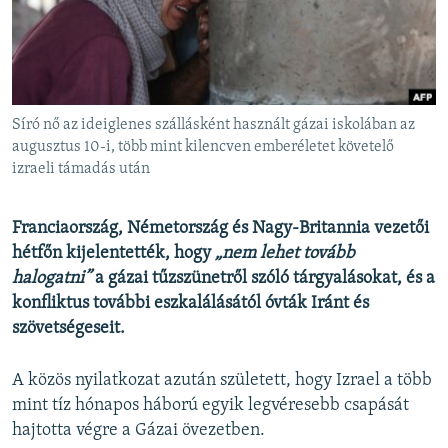
EURÓPAI UNIÓ
VILÁG
KLÍMAVÁLTOZÁS
A MÚLT TANULSÁGAI
Síró nő az ideiglenes szállásként használt gázai iskolában az
augusztus 10-i, több mint kilencven emberéletet követelő
izraeli támadás után
KÖVESSEN MINKET!
Franciaország, Németország és Nagy-Britannia vezetői
hétfőn kijelentették, hogy
„nem lehet tovább
Valamennyi RFE/RL weboldal
halogatni”
a gázai tűzszünetről szóló tárgyalásokat, és a
konfliktus további eszkalálásától óvták Iránt és
szövetségeseit.
A közös nyilatkozat azután született, hogy Izrael a több
mint tíz hónapos háború egyik legvéresebb csapását
hajtotta végre a Gázai övezetben.