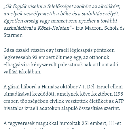
„Ők fogják viselni a felelősséget azokért az akciókért,
amelyek veszélyeztetik a béke és a stabilitás esélyét.
Egyetlen ország vagy nemzet sem nyerhet a további
eszkalációval a Közel-Keleten”
– írta Macron, Scholz és
Starmer.
Gáza északi részén egy izraeli légicsapás pénteken
legkevesebb 93 embert ölt meg egy, az otthonuk
elhagyására kényszerült palesztinoknak otthont adó
vallási iskolában.
A gázai háború a Hamász október 7-i, Dél-Izrael elleni
támadásával kezdődött, amelynek következtében 1198
ember, többségében civilek vesztették életüket az AFP
hivatalos izraeli adatokon alapuló összesítése szerint.
A fegyveresek magukkal hurcoltak 251 embert, 111-et