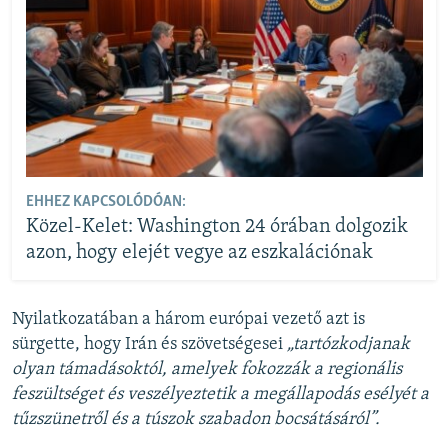
EHHEZ KAPCSOLÓDÓAN:
Közel-Kelet: Washington 24 órában dolgozik
azon, hogy elejét vegye az eszkalációnak
Nyilatkozatában a három európai vezető azt is
sürgette, hogy Irán és szövetségesei
„tartózkodjanak
olyan támadásoktól, amelyek fokozzák a regionális
feszültséget és veszélyeztetik a megállapodás esélyét a
tűzszünetről és a túszok szabadon bocsátásáról”.