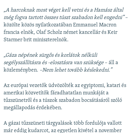
„A harcoknak most véget kell vetni és a Hamász által
még fogva tartott összes túszt szabadon kell engedni”
–
közölte közös nyilatkozatában Emmanuel Macron
francia elnök, Olaf Scholz német kancellár és Keir
Starmer brit miniszterelnök.
„Gáza népének sürgős és korlátok nélküli
segélyszállításra és -elosztásra van szüksége
– áll a
közleményben.
–Nem lehet tovább késlekedni.”
Az európai vezetők üdvözölték az egyiptomi, katari és
amerikai közvetítők fáradhatatlan munkáját a
tűzszünetről és a túszok szabadon bocsátásáról szóló
megállapodás érdekében.
A gázai tűzszüneti tárgyalások több fordulója vallott
már eddig kudarcot, az egyetlen kivétel a november