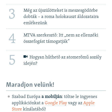
3
Még az újszülötteket is meszesgödörbe
dobták – a roma holokauszt áldozataira
emlékezünk
4
MTVA szerkesztő: Itt „nem az ellenzéki
összefogást támogatják”
5
Hogyan hűthető az atomerőmű aszály
idején?
Maradjon velünk!
Szabad Európa
a mobilján
: töltse le ingyenes
applikációnkat a
Google Play
vagy az
Apple
Store
kínálatából!