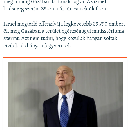
még mindig Gázában tartanak fogva. Az izraeli
hadsereg szerint 39-en már nincsenek életben.
Izrael megtorló offenzívája legkevesebb 39.790 embert
ölt meg Gázában a terület egészségügyi minisztériuma
szerint. Azt nem tudni, hogy közülük hányan voltak
civilek, és hányan fegyveresek.