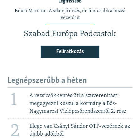
Legfrissebb
Falusi Mariann: A siker jó érzés, de fontosabb a hozzá
vezető út
Szabad Európa Podcastok
Feliratkozás
Legnépszerűbb a héten
1
A rezsicsökkentés üti a szuverenitást:
megegyezni készül a kormány a Bős-
Nagymarosi Vízlépcsőrendszerről 2. rész
2
Elege van Csányi Sándor OTP-vezérnek az
újabb adókból