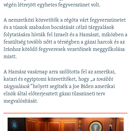
végén létrejött egyhetes fegyverszünet volt.
A nemzetközi közvetítők a régóta várt fegyverszünetet
és a túszok szabadon bocsátását célzó tárgyalások
folytatására hívták fel Izraelt és a Hamászt, miközben a
feszültség tovább nőtt a térségben a gázai harcok és az
Iránhoz kötődő fegyveresek vezetőinek meggyilkolása
miatt.
A Hamász vasárnap arra szólította fel az amerikai,
katari és egyiptomi közvetítőket, hogy
„a további
tárgyalások”
helyett segítsék a Joe Biden amerikai
elnök által előterjesztett gázai tűzszüneti terv
megvalósítását.