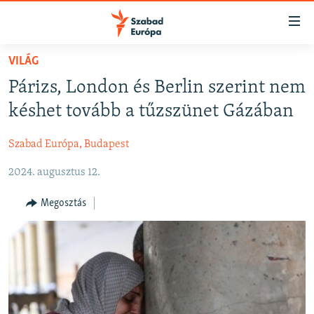
Akadálymentes
mód
Ugrás
VILÁG
a
NAPIRENDEN
Párizs, London és Berlin szerint nem
fő
AKTUÁLIS
oldalra
késhet tovább a tűzszünet Gázában
FELIRATKOZÁS
PODCASTOK
Ugrás
a
Szabad Európa, Budapest
VIDEÓK
tartalomjegyzékre
Spotify
2024. augusztus 12.
ELEMZŐ
Ugrás
a
NER15
Megosztás
Feliratkozás
keresésre
SZABADON
TÁRSADALOM
DEMOKRÁCIA
A PÉNZ NYOMÁBAN