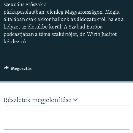
szexuális erőszak a
EURÓPAI UNIÓ
párkapcsolatában jelenleg Magyarországon. Mégis,
VILÁG
általában csak akkor hallunk az áldozatokról, ha ez a
KLÍMAVÁLTOZÁS
helyzet az életükbe kerül. A Szabad Európa
podcastjában a téma szakértőjét, dr. Wirth Juditot
A MÚLT TANULSÁGAI
kérdeztük.
KÖVESSEN MINKET!
Megosztás
Valamennyi RFE/RL weboldal
Részletek megjelenítése