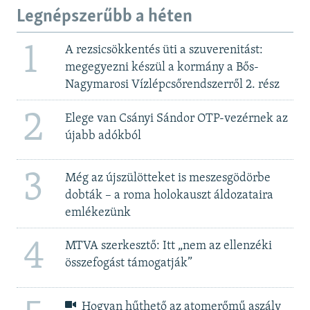
Legnépszerűbb a héten
1
A rezsicsökkentés üti a szuverenitást:
megegyezni készül a kormány a Bős-
Nagymarosi Vízlépcsőrendszerről 2. rész
2
Elege van Csányi Sándor OTP-vezérnek az
újabb adókból
3
Még az újszülötteket is meszesgödörbe
dobták – a roma holokauszt áldozataira
emlékezünk
4
MTVA szerkesztő: Itt „nem az ellenzéki
összefogást támogatják”
Hogyan hűthető az atomerőmű aszály