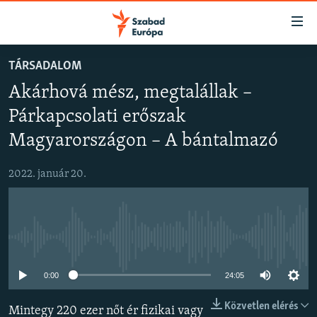
Akadálymentes
mód
Ugrás
TÁRSADALOM
a
NAPIRENDEN
Akárhová mész, megtalállak –
fő
AKTUÁLIS
oldalra
Párkapcsolati erőszak
FELIRATKOZÁS
PODCASTOK
Ugrás
Magyarországon – A bántalmazó
a
VIDEÓK
tartalomjegyzékre
Spotify
2022. január 20.
ELEMZŐ
Ugrás
a
NER15
Feliratkozás
keresésre
SZABADON
Jelenleg nincs elérhető tartalom
TÁRSADALOM
0:00
24:05
DEMOKRÁCIA
A PÉNZ NYOMÁBAN
Közvetlen elérés
Mintegy 220 ezer nőt ér fizikai vagy