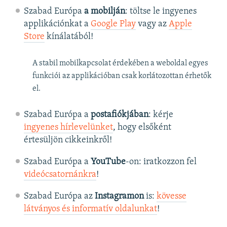
Szabad Európa
a mobilján
: töltse le ingyenes
applikációnkat a
Google Play
vagy az
Apple
Store
kínálatából!
A stabil mobilkapcsolat érdekében a weboldal egyes
funkciói az applikációban csak korlátozottan érhetők
el.
Szabad Európa a
postafiókjában
: kérje
ingyenes hírlevelünket
, hogy elsőként
értesüljön cikkeinkről!
Szabad Európa a
YouTube
-on: iratkozzon fel
videócsatornánkra
!
Szabad Európa az
Instagramon
is:
kövesse
látványos és informatív oldalunkat
! ​