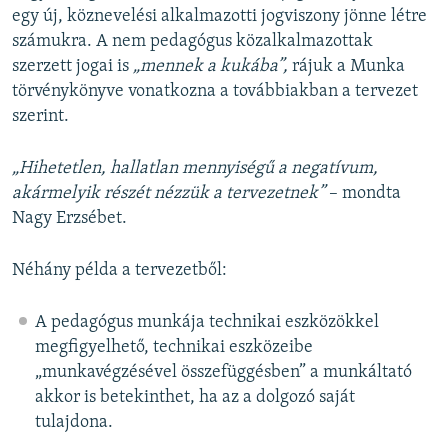
egy új, köznevelési alkalmazotti jogviszony jönne létre
számukra. A nem pedagógus közalkalmazottak
szerzett jogai is
„mennek a kukába”,
rájuk a Munka
törvénykönyve vonatkozna a továbbiakban a tervezet
szerint.
„
Hihetetlen, hallatlan mennyiségű a negatívum,
akármelyik részét nézzük a tervezetnek”
– mondta
Nagy Erzsébet.
Néhány példa a tervezetből:
A pedagógus munkája technikai eszközökkel
megfigyelhető, technikai eszközeibe
„munkavégzésével összefüggésben” a munkáltató
akkor is betekinthet, ha az a dolgozó saját
tulajdona.