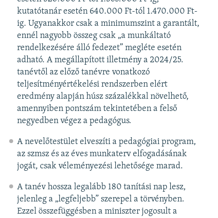
kutatótanár esetén 640.000 Ft-tól 1.470.000 Ft-
ig. Ugyanakkor csak a minimumszint a garantált,
ennél nagyobb összeg csak „a munkáltató
rendelkezésére álló fedezet” megléte esetén
adható. A megállapított illetmény a 2024/25.
tanévtől az előző tanévre vonatkozó
teljesítményértékelési rendszerben elért
eredmény alapján húsz százalékkal növelhető,
amennyiben pontszám tekintetében a felső
negyedben végez a pedagógus.
A nevelőtestület elveszíti a pedagógiai program,
az szmsz és az éves munkaterv elfogadásának
jogát, csak véleményezési lehetősége marad.
A tanév hossza legalább 180 tanítási nap lesz,
jelenleg a „legfeljebb” szerepel a törvényben.
Ezzel összefüggésben a miniszter jogosult a