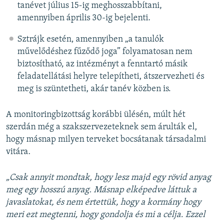
tanévet július 15-ig meghosszabbítani,
amennyiben április 30-ig bejelenti.
Sztrájk esetén, amennyiben „a tanulók
művelődéshez fűződő joga” folyamatosan nem
biztosítható, az intézményt a fenntartó másik
feladatellátási helyre telepítheti, átszervezheti és
meg is szüntetheti, akár tanév közben is.
A monitoringbizottság korábbi ülésén, múlt hét
szerdán még a szakszervezeteknek sem árulták el,
hogy másnap milyen terveket bocsátanak társadalmi
vitára.
„
Csak annyit mondtak, hogy lesz majd egy rövid anyag
meg egy hosszú anyag. Másnap elképedve láttuk a
javaslatokat, és nem értettük, hogy a kormány hogy
meri ezt megtenni, hogy gondolja és mi a célja. Ezzel