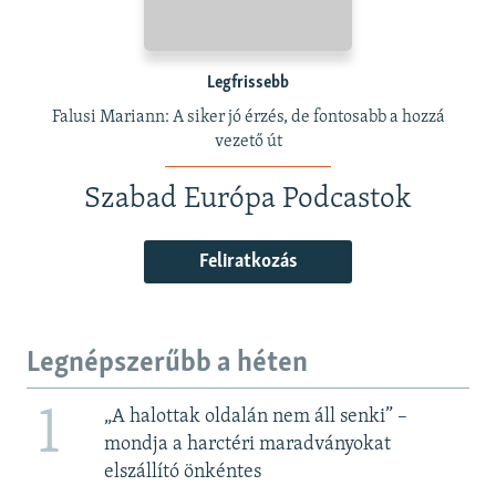
Legfrissebb
Falusi Mariann: A siker jó érzés, de fontosabb a hozzá
vezető út
Szabad Európa Podcastok
Feliratkozás
Legnépszerűbb a héten
1
„A halottak oldalán nem áll senki” –
mondja a harctéri maradványokat
elszállító önkéntes