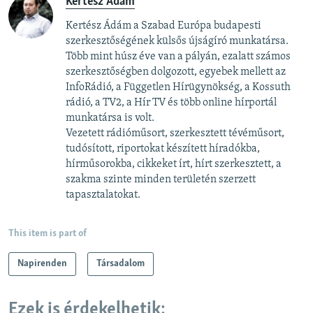
Kertész Ádám
Kertész Ádám a Szabad Európa budapesti
szerkesztőségének külsős újságíró munkatársa.
Több mint húsz éve van a pályán, ezalatt számos
szerkesztőségben dolgozott, egyebek mellett az
InfoRádió, a Független Hírügynökség, a Kossuth
rádió, a TV2, a Hír TV és több online hírportál
munkatársa is volt.
Vezetett rádióműsort, szerkesztett tévéműsort,
tudósított, riportokat készített híradókba,
hírműsorokba, cikkeket írt, hírt szerkesztett, a
szakma szinte minden területén szerzett
tapasztalatokat.
This item is part of
Napirenden
Társadalom
Ezek is érdekelhetik: