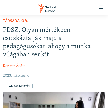
Akadálymentes
mód
Ugrás
TÁRSADALOM
a
NAPIRENDEN
PDSZ: Olyan mértékben
fő
AKTUÁLIS
oldalra
csicskáztatják majd a
FELIRATKOZÁS
PODCASTOK
Ugrás
pedagógusokat, ahogy a munka
a
VIDEÓK
világában senkit
tartalomjegyzékre
Spotify
ELEMZŐ
Ugrás
Kertész Ádám
a
NER15
Feliratkozás
keresésre
2023. március 7.
SZABADON
TÁRSADALOM
Megosztás
DEMOKRÁCIA
A PÉNZ NYOMÁBAN