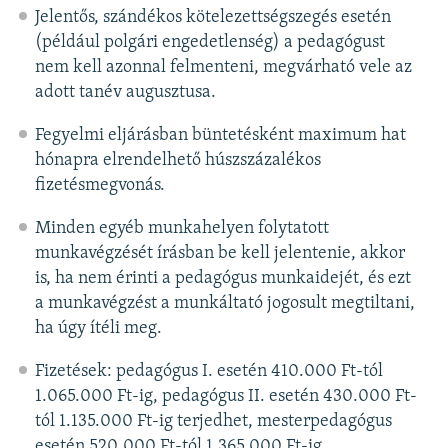
Jelentős, szándékos kötelezettségszegés esetén
(például polgári engedetlenség) a pedagógust
nem kell azonnal felmenteni, megvárható vele az
adott tanév augusztusa.
Fegyelmi eljárásban büntetésként maximum hat
hónapra elrendelhető húszszázalékos
fizetésmegvonás.
Minden egyéb munkahelyen folytatott
munkavégzését írásban be kell jelentenie, akkor
is, ha nem érinti a pedagógus munkaidejét, és ezt
a munkavégzést a munkáltató jogosult megtiltani,
ha úgy ítéli meg.
Fizetések: pedagógus I. esetén 410.000 Ft-tól
1.065.000 Ft-ig, pedagógus II. esetén 430.000 Ft-
tól 1.135.000 Ft-ig terjedhet, mesterpedagógus
esetén 520.000 Ft-tól 1.365.000 Ft-ig,