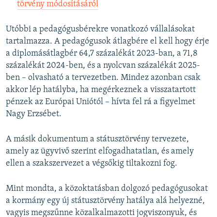
törvény módosításáról
Utóbbi a pedagógusbérekre vonatkozó vállalásokat
tartalmazza. A pedagógusok átlagbére el kell hogy érje
a diplomásátlagbér 64,7 százalékát 2023-ban, a 71,8
százalékát 2024-ben, és a nyolcvan százalékát 2025-
ben – olvasható a tervezetben. Mindez azonban csak
akkor lép hatályba, ha megérkeznek a visszatartott
pénzek az Európai Uniótól – hívta fel rá a figyelmet
Nagy Erzsébet.
A másik dokumentum a státusztörvény tervezete,
amely az ügyvivő szerint elfogadhatatlan, és amely
ellen a szakszervezet a végsőkig tiltakozni fog.
Mint mondta, a közoktatásban dolgozó pedagógusokat
a kormány egy új státusztörvény hatálya alá helyezné,
vagyis megszűnne közalkalmazotti jogviszonyuk, és