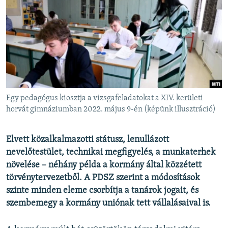
EURÓPAI UNIÓ
VILÁG
KLÍMAVÁLTOZÁS
A MÚLT TANULSÁGAI
KÖVESSEN MINKET!
Egy pedagógus kiosztja a vizsgafeladatokat a XIV. kerületi
horvát gimnáziumban 2022. május 9-én (képünk illusztráció)
Valamennyi RFE/RL weboldal
Elvett közalkalmazotti státusz, lenullázott
nevelőtestület, technikai megfigyelés, a munkaterhek
növelése – néhány példa a kormány által közzétett
törvénytervezetből. A PDSZ szerint a módosítások
szinte minden eleme csorbítja a tanárok jogait, és
szembemegy a kormány uniónak tett vállalásaival is.