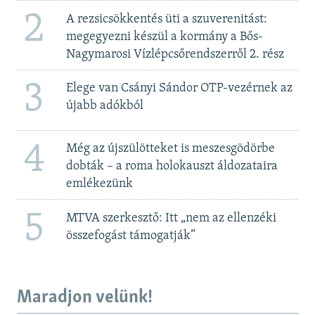
2
A rezsicsökkentés üti a szuverenitást:
megegyezni készül a kormány a Bős-
Nagymarosi Vízlépcsőrendszerről 2. rész
3
Elege van Csányi Sándor OTP-vezérnek az
újabb adókból
4
Még az újszülötteket is meszesgödörbe
dobták – a roma holokauszt áldozataira
emlékezünk
5
MTVA szerkesztő: Itt „nem az ellenzéki
összefogást támogatják”
Maradjon velünk!