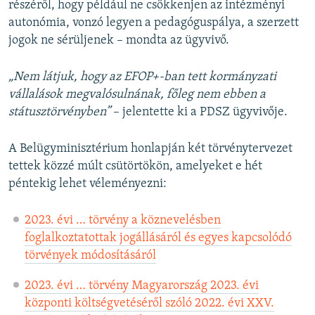
részéről, hogy például ne csökkenjen az intézményi
autonómia, vonzó legyen a pedagóguspálya, a szerzett
jogok ne sérüljenek – mondta az ügyvivő.
„Nem látjuk, hogy az EFOP+-ban tett kormányzati
vállalások megvalósulnának, főleg nem ebben a
státusztörvényben”
– jelentette ki a PDSZ ügyvivője.
A Belügyminisztérium honlapján két törvénytervezet
tettek közzé múlt csütörtökön, amelyeket e hét
péntekig lehet véleményezni:
2023. évi … törvény a köznevelésben
foglalkoztatottak jogállásáról és egyes kapcsolódó
törvények módosításáról
2023. évi … törvény Magyarország 2023. évi
központi költségvetéséről szóló 2022. évi XXV.