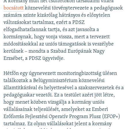
A kormány múlt hét csütörtökön társadalmi vitára
bocsátott
köznevelési törvénytervezete a pedagógusok
számára szinte kizárólag hátrányos és előnytelen
változásokat tartalmaz, ezért a PDSZ
elfogadhatatlannak tartja, és azt javasolta a
kormánynak, hogy vonja vissza, mert a tervezett
módosításokkal az uniós támogatások is veszélybe
kerülnek – mondta a Szabad Európának Nagy
Erzsébet, a PDSZ ügyvivője.
Hétfőn egy úgynevezett monitoringbizottság ülésen
találkoztak a Belügyminisztérium köznevelési
államtitkárával és helyettesével a szakszervezetek és a
pedagóguskar vezetői. Ez a testület azért jött létre,
hogy menet közben vizsgálja a kormány uniós
vállalásainak teljesülését, amelyeket az Emberi
Erőforrás Fejlesztési Operatív Program Plusz (EFOP+)
tartalmaz. Ez olyan vállalásokat jelent a kormány