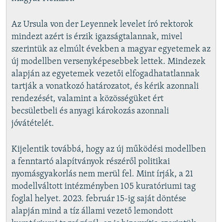
Az Ursula von der Leyennek levelet író rektorok
mindezt azért is érzik igazságtalannak, mivel
szerintük az elmúlt években a magyar egyetemek az
új modellben versenyképesebbek lettek. Mindezek
alapján az egyetemek vezetői elfogadhatatlannak
tartják a vonatkozó határozatot, és kérik azonnali
rendezését, valamint a közösségüket ért
becsületbeli és anyagi károkozás azonnali
jóvátételét.
Kijelentik továbbá, hogy az új működési modellben
a fenntartó alapítványok részéről politikai
nyomásgyakorlás nem merül fel. Mint írják, a 21
modellváltott intézményben 105 kuratóriumi tag
foglal helyet. 2023. február 15-ig saját döntése
alapján mind a tíz állami vezető lemondott