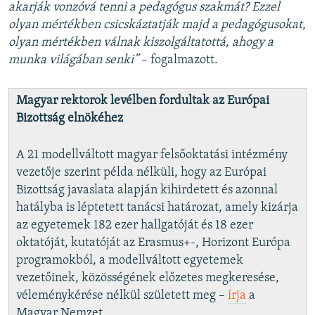
akarják vonzóvá tenni a pedagógus szakmát? Ezzel
olyan mértékben csicskáztatják majd a pedagógusokat,
olyan mértékben válnak kiszolgáltatottá, ahogy a
munka világában senki”
– fogalmazott.
Magyar rektorok levélben fordultak az Európai
Bizottság elnökéhez
A 21 modellváltott magyar felsőoktatási intézmény
vezetője szerint példa nélküli, hogy az Európai
Bizottság javaslata alapján kihirdetett és azonnal
hatályba is léptetett tanácsi határozat, amely kizárja
az egyetemek 182 ezer hallgatóját és 18 ezer
oktatóját, kutatóját az Erasmus+-, Horizont Európa
programokból, a modellváltott egyetemek
vezetőinek, közösségének előzetes megkeresése,
véleménykérése nélkül született meg –
írja
a
Magyar Nemzet.